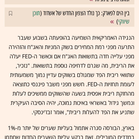
בין הים לפארק: כך נולד הצפון החדש של אשדוד (
תוכן
שיווקי
)
הנגידה האמריקאית השמיעה בהופעתה בשבוע שעבר
התרעה מפני רמת המחירים בשוק המניות והאג"ח והזהירה
מפני עלייה חדה בתשואות האג"ח אם וכאשר ה-FED יעלה
את הריבית, מה שגרם לדחיפה נוספת בתשואות. "נזכיר,
שתוואי ריבית הפד שמגולם בשווקים עדיין נמוך משמעותית
לעומת תחזיות ה-FED. חשש מפני משבר פיננסי כתוצאה
מהחזקת ריבית אפסית בשעה שהשווקים ממשיכים לעלות
ונמשך גידול באשראי באיכות נמוכה, יהיה הסיבה העיקרית
שתניע את הפד להעלות ריבית", אומר זבז'ינסקי.
בארץ, הבורסה סגרה אתמול בעליות שערים של יותר מ-1%
במדדים המובילים. זאת ברקע עליות השערים החדות שחתמו