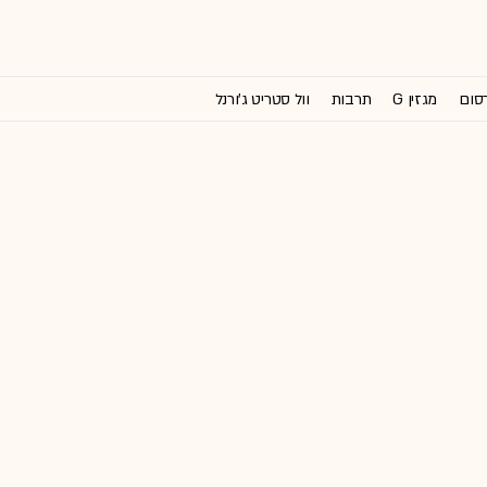
רסום
מגזין G
תרבות
וול סטריט ג'ורנל