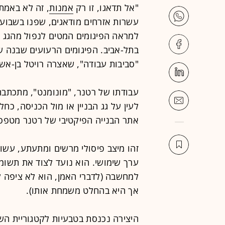
"אל תדאגו, זו רק
אמנות
, זה לא באמת
עשרות אזרחים מודאגים, שפנו בשבועו
למראה הפיגומים המטים לנפול מהגג ש
בתל-אביב. הפיגומים הרעועים שבנה ש
"סביבות עבודה", שאצרה רויטל בן-אש
עבודתו של רטנר, "מונומנט", מתכתבת
לעין על גג הבניין או מול הכניסה, כח
אתר הבנייה הפיקטיבי של רטנר מטפסי
זהו מיצב פיסולי מרשים ומתעתע, עשוי 
ערך שימושי. הוא נועד לצוד את תשומ
למחשבה (לדברי האמן, הוא לא ציפה ל
אך היא בהחלט משמחת אותו).
היצירה נכנסת בטבעיות לקטגוריית הש