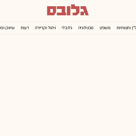
''ן ותשתיות
משפט
טכנולוגיה
גלובלי
ניהול וקריירה
דעות
שיווק ופ