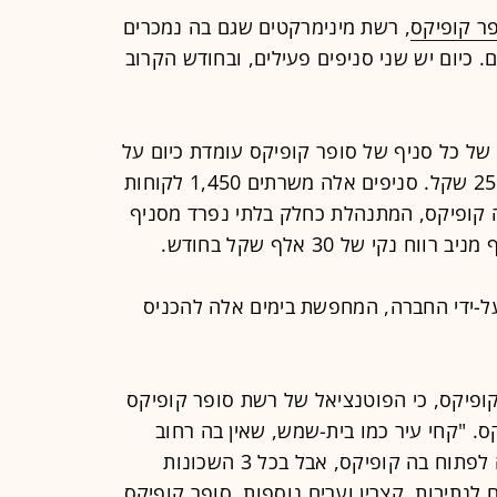
ר קופיקס
, רשת מינימרקטים שגם בה נמכרים
ים במחיר אחיד של 5 שקלים. כיום יש שני סניפים פעילים, ובחודש הקרוב
של כל סניף של סופר קופיקס עומדת כיום על
36,500 שקל, ואילו הסל הממוצע על 25 שקל. סניפים אלה משרתים 1,450 לקוחות
ה קופיקס, המתנהלת כחלק בלתי נפרד מסניף
קי של 30 אלף שקל בחודש.
על-ידי החברה, המחפשת בימים אלה להכניס
 קופיקס, כי הפוטנציאל של רשת סופר קופיקס
. "קחי עיר כמו בית-שמש, שאין בה רחוב
ראשי. העיר בנויה משכונות, ולכן קשה לפתוח בה קופיקס, אבל בכל 3 השכונות
 לנתיבות, קצרין וערים נוספות. סופר קופיקס