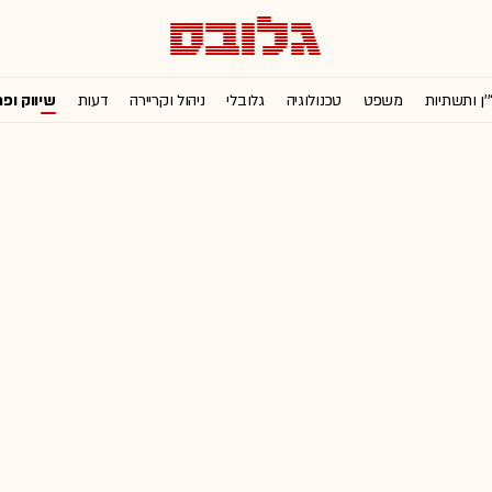
'ן ותשתיות
משפט
טכנולוגיה
גלובלי
ניהול וקריירה
דעות
שיווק ופ