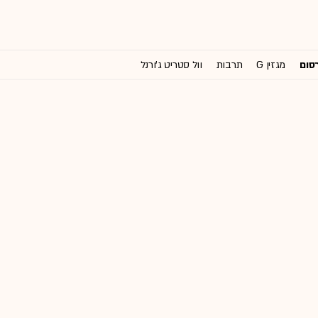
רסום
מגזין G
תרבות
וול סטריט ג'ורנל