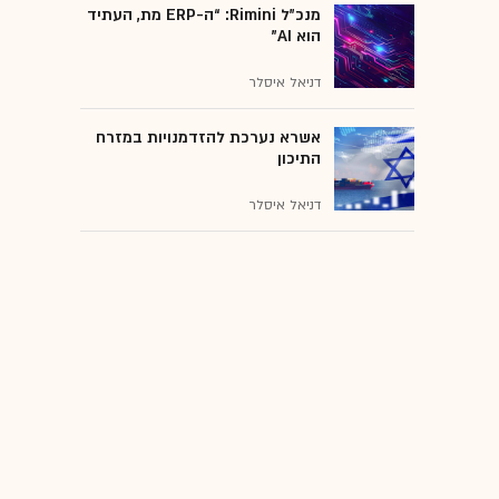
מנכ״ל Rimini: “ה-ERP מת, העתיד
הוא AI"
דניאל איסלר
אשרא נערכת להזדמנויות במזרח
התיכון
דניאל איסלר