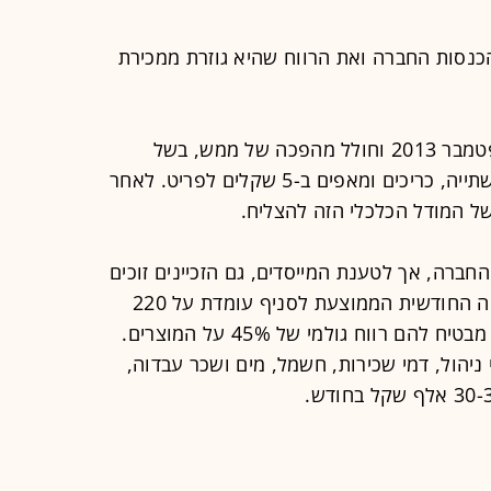
 הכנסות החברה ואת הרווח שהיא גוזרת ממכירת
הסניף הראשון של קופיקס נפתח בספטמבר 2013 וחולל מהפכה של ממש, בשל
המודל שלו שבמסגרתו נמכרים קפה, שתייה, כריכים ומאפים ב-5 שקלים לפריט. לאחר
ל המודל הכלכלי הזה להצליח.
חברה, אך לטענת המייסדים, גם הזכיינים זוכים
לפעילות רווחית. לפי הנתונים, ההכנסה החודשית הממוצעת לסניף עומדת על 220
אלף שקל לפני מע"מ. הסכם הזכיינות מבטיח להם רווח גולמי של 45% על המוצרים.
ניהול, דמי שכירות, חשמל, מים ושכר עבדוה,