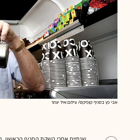
אבי כץ בסניף קופיקס/ צילום:איל יצהר
שנתיים אחרי השקת הסניף הראשון, 