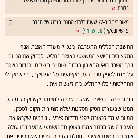
החזון, הצוות והערכים: כך עובד מדור ההייטק המתחדש של
גלובס
מאות דירות ב-72 שעות בלבד: המכרז הגדול של חברת
פרשקובסקי (
תוכן שיווקי
)
החשבת הכללית התערבה, מנכ"ל משרד האוצר, אגף
התקציבים והיועץ המשפטי באוצר החליטו לבדוק את המיזם
דרך משרד רואי החשבון בנדור ושות' מירושלים. בנדור נשכר
על מנת לספק חוות דעת מקצועית על הפרויקט, כדי שמקבלי
ההחלטות יוכלו להחליט מה לעשות איתו.
בנדור פנה ברשימת שאלות ארוכה למיזם וביקש וקיבל מידע
ממנו שבעזרתו הסיק מסקנות שלא מותירות מקום לספק.
המיזם עומד לכאורה לפני חדלות פירעון. גורמים שקראו את
העבודה של בנדור אמרו באופן חד משמעי שמעבודתו עולה
שמדובר במיזם שאין לו תוחלת כלכלית. מכיוון שאין בידינו את