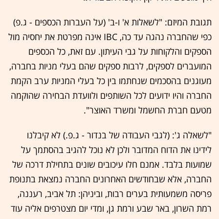
תגובת המיזם: "לשאלות א' ו-ב' (על העברות הכספים - ג.פ)
כפי שהחברה נהגה עד כה, IBC אינה מפרטת את יחסיה מול
הספקים והלקוחות על גבי העיתון. עם זאת, כל הכספים
המועברים לספקים, לרבות ספקים שהם בעלי מניות בחברה,
מעוגנים בהסכמים שנחתמו בין כל בעלי המניות ערב הקמת
החברה והיו ידועים לכל השותפים ולוועדת הבחירה שהוקמה
מטעם חברת החשמל ומשרד האוצר".
"לשאלה ג': (לגבי העבודה של בנדור - ג.פ.) לא קיבלנו
לידינו את הדוח המדובר ולכן לא נוכל להגיב בהסתמך על
שמועות בלבד. אמנם חלו עיכובים שונים בתחילת דרכה של
החברה, אלא שבחודשים האחרונים החברה נמצאת בתנופת
פריסה משמעותית בערים רבות, וביניהן: תל אביב, רעננה,
רמת השרון, באר שבע ורמת גן, ומדי יום מצטרפים אליה עוד