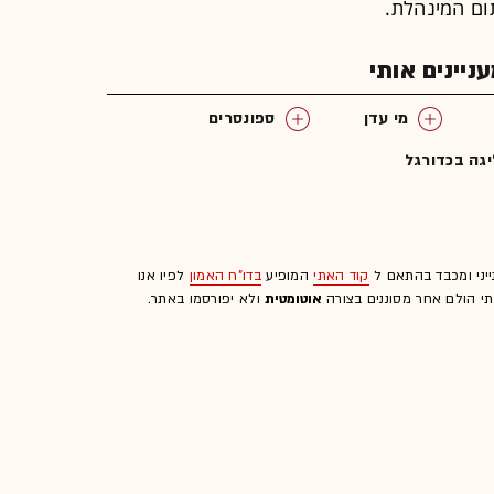
ום המינהלת.
יינים אותי
מי עדן
ספונסרים
גה בכדורגל
ייני ומכבד בהתאם ל
קוד האתי
המופיע
בדו"ח האמון
לפיו אנו
לתי הולם אחר מסוננים בצורה
אוטומטית
ולא יפורסמו באתר.