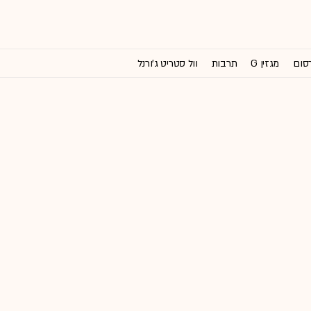
רסום
מגזין G
תרבות
וול סטריט ג'ורנל