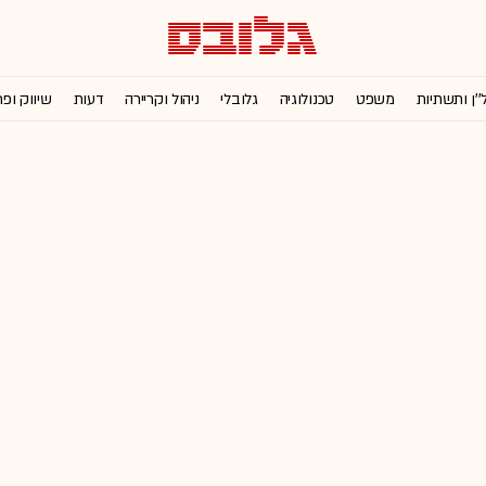
''ן ותשתיות
משפט
טכנולוגיה
גלובלי
ניהול וקריירה
דעות
שיווק ופ