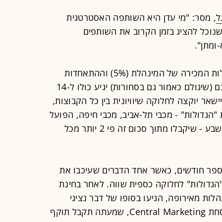
ל
, מסר: "מי עדן היא השותפה האסטרטגית
נוכל להציג בזמן הקרוב את השותפים
ומתן".
כפי שפורסם ב"גלובס", אחר קיזוז עמלות המכירה של המינהלת (5%) וההתאחדות
(10%), הסכום הכספי שיישאר מההסכם (שיגולם כאמור גם בסחורות) יגיע כולו ל-14
. כ-70% מהסכום שיישאר יוקצה לחלוקה שיוויונית בין כל הקבוצות,
צות "הגדולות" - מכבי תל-אביב, מכבי חיפה, הפועל
תל-אביב, בית"ר ירושלים והפועל באר-שבע - שיקבלו מתוך סכום זה פי 2 יותר מכל
ספר חודשים, כאשר אחד הדברים שעיכבו את
הגדולות" לחלוקה כספית שווה. לאחר בחינת
לות מאירופה, הגיעו בסופו של דבר נציגי
המועדונים והמינהלת להסכמה על נוסחת Central Marketing, שמעתה תקבל תוקף