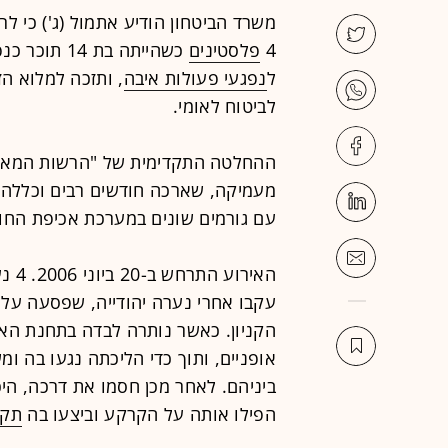
משרד הביטחון
הודיע אתמול (ג') כי ל
4
פלסטינים
כשהייתה בת 
ל
נפגעי פעולות איבה
, ותזכה למלוא הז
לביטוח לאומי.
ההחלטה התקדימית של "הרשות המאש
מעמיקה, שארכה חודשים רבים וכללה גב
עם גורמים שונים במערכת אכיפת החו
האיר
עקבו אחרי נערה יהודייה, שפסעה על 
הקניון. כאשר נותרה לבדה בתחנת האו
אופניים, ותוך כדי הליכתה נגעו בה ו
ביניהם. לאחר מכן חסמו את דרכה, היכ
הפילו אותה על הקרקע וביצעו בה
תקי