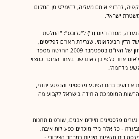
יה, להדוף אותם מעליה, להימלט מן המקום
משטרת ישראל.
נערה, מסרה היום (ד') ל"גלובס": "החלטת
 הדין הבינלאומי. שגרירת האו"ם לפליטים,
אנג׳לינה ג'ולי, העבירה במועצת הביטחון של האו"ם בספטמבר 2009 החלטה מספר
ן לאום אחד כלפי בן לאום שני באזור המוכר כמצוי
פשע מלחמה'.
 אירועים בהם הפוגע פלסטיני והנפגע יהודי,
 הרשות המוסמכת היחידה בישראל לקבוע מה
נערים פלסטינים מיידים אבנים, שורפים תחנות
תבערה - כל אלה מיד מוכרים כפעולות איבה.
סטינים תקיפות מיניות במרחב הציבורי -