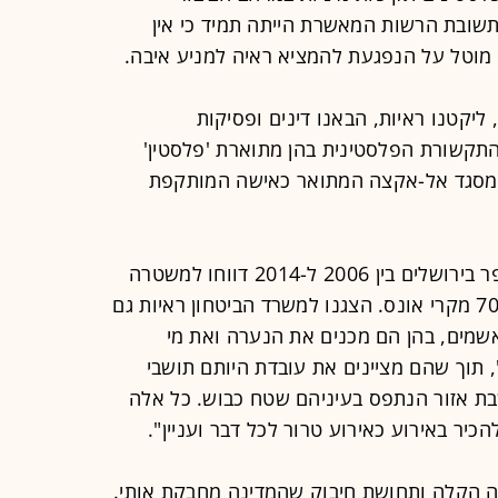
שובת הרשות המאשרת הייתה תמיד כי אין
ה מוטל על הנפגעת להמציא ראיה למניע איבה.
ליקטנו ראיות, הבאנו דינים ופסיקות
מהתקשורת הפלסטינית בהן מתוארת 'פלסטין'
ו מסגד אל-אקצה המתואר כאישה המותקפת
"הצגנו גם נתונים, לפיהם רק בקו התפר בירושלים בין 2006 ל-2014 דווחו למשטרה
יותר מ-800 מקרי תקיפה מינית, מהם 70 מקרי אונס. הצגנו למשרד הביטחון ראיות גם
מים, בהן הם מכנים את הנערה ואת מי
 תוך שהם מציינים את עובדת היותם תושבי
בת אזור הנתפס בעיניהם שטח כבוש. כל אלה
יר באירוע כאירוע טרור לכל דבר ועניין".
 הקלה ותחושת חיבוק שהמדינה מחבקת אותי.