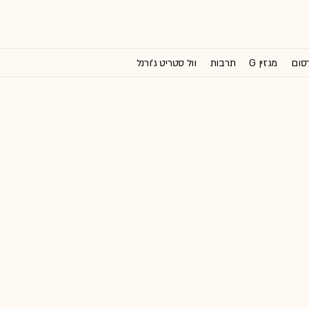
רסום
מגזין G
תרבות
וול סטריט ג'ורנל