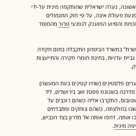
ראשונה, נערה ישראלית שהותקפה מינית על-ידי
14 תוכר כנפגעת פעולת איבה, על-פי חוק התגמולים
כויות והסיוע המוענק לנפגעי
טרור
מהמוסד
רת" במשרד הביטחון התקבלה בתום חקירה
יית עדויות, בחינת חומרי חקירה והתייעצות
ק.
וע התרחש ב-20 ביוני 2006. 4 נערים פלסטינים (שהיו קטינים בעת המעשה)
מדרכה בשכונת פסגת זאב בירושלים, ליד
טובוס, התקרבו אליה כשהם רוכבים על
משכו בחולצתה, כשהם צוחקים ומתבדחים
ו אותה, דחפו אותה אל מדרון בצד הכביש,
פה מינית
.