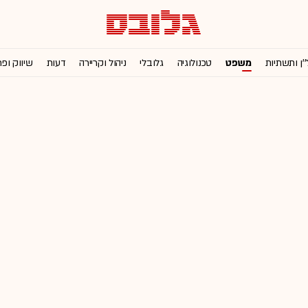
''ן ותשתיות
משפט
טכנולוגיה
גלובלי
ניהול וקריירה
דעות
שיווק ופ