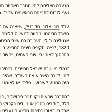
הנערה הצליחה להשתחרר מאחיזת תוקפ
ואף לגרום לתפיסת הנאשמים על-ידי 
עו"ד
רוני אלוני-סדובניק
, שייצגה את ה
משרד הביטחון מהווה למעשה קליטה של
1820, לפיה 'תקיפה מינית המבצע ב
בסכסוך לאומי בין שני העמים, ייחשב 
"נהלי משטרת ישראל מחייבים, בנסיבות
לזמן לזירת האירוע את השב"כ, שהינו
היה המניע לאירוע - פלילי או לאומני.
"מתברר שבאותו קו תפר בירושלים, בו 
דלק, דוקרים בסכין או מיידים בקבוקי 
אבל כשבאותן נסיבות מבצעים נערים פל