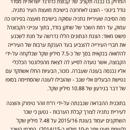
המדויק בו נבנה תקציב של קבוצת כדורגל ישראלית מסדר
גודל בינוני - הוצגו לאחרונה בישיבת מועצת העיר נתניה.
מה הסיבה שעיריית נתניה עסוקה בישיבת מועצה בפירוט כה
עמוק, עד רמת השכר של שחקן בודד, בתוך ענייני הקבוצה?
פשוט מאוד: הצגת הנתונים הללו נדרשה על מנת לשכנע
את חברי העירייה להצביע בעד הענקת ערבות של העירייה
להלוואה בנקאית בסך של כ-7.5 מיליון שקל שנלקחה על-ידי
הקבוצה, אשר נועדה לסייע לה לצאת מהפלונטר הכלכלי
אליו נכנסה בעונה שעברה. כזכור, הבעיות החלו אשתקד עם
נטישת הבעלים אלי שגב - שהובילו לעונה שהסתיימה בסופו
של דבר בגירעון של 10.88 מיליון שקל.
בתוכנית ההבראה שנבנתה על-ידי רו"ח זוהר נוימרק והוצגה
לעיריית נתניה לצורך קבלת הערבות - נטען כי שכר
השחקנים יעמוד בעונת 2015/16 על 7.48 מיליון שקל
(לעומת מעט יותר מ-10 מיליון ב-2014/15). הסכמי השכר