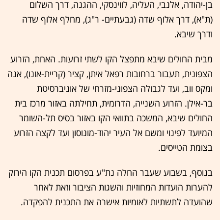
בן-יהודה, אלנבי, העליה, לווינסקי, ההגנה, דרך השלום
(ת"א), דרך אלוף שדה (גבעתיים- ר"ג), מחלף אלוף שדה
ודרך שיבא.
מבית החולים שיבא מתפצל הקו לשתי זרועות. האחת, הזרוע
הצפונית, תעבור ברחובות רפאל איתן, קציר (קריית-אונו), אנה
ומקס ווב, ועד לגבולה הצפוני-מזרחי של אוניברסיטת
בר-אילן. הזרוע השנייה, הדרומית, תחילתה באזור מרכז בית
החולים שיבא, המשכה בתוואי הקו באזור בסיס תל-השומר
המיועד לפינוי ומשם אל העיר יהוד-מונוסון ועד לקצה הזרוע
בצומת הטייסים.
בנוסף, בשבוע שעבר החלה נת"ע בפרסום תכנית הקו הירוק
להערות הועדות המחוזיות והשגות הציבור וזאת לאחר
שהועדה לתשתיות לאומיות אישרה את התכנית להפקדה.