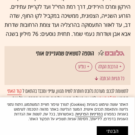
הירקון ומרכז הירידים, דרך רמת החי"ל ועד לקריית עתידים.
הזרוע השנייה, הצפונית, ממשיכה במקביל לקו החוף, שדה
דב, עד לאזור התעסוקה בהרצליה ועד צומת הרחובות שדרות
אבא אבן ושדרות נעמי שמר. תחזית נוסעים: 76 מיליון בשנה
הוספה לנושאים שמעניינים אותי
הרכבת הקלה
נת"ע
כל תגיות הכתבה
לתשומת לבכם: מערכת גלובס חותרת לשיח מגוון, ענייני ומכבד בהתאם ל
קוד האתי
המופיע
בדו"ח האמון
לפיו אנו פועלים. ביטויי אלימות, גזענות, הסתה או כל שיח
בלתי הולם אחר מסוננים בצורה
אוטומטית
ולא יפורסמו באתר.
האתר עושה שימוש בעוגיות (Cookies) לצורך שיפור חוויית המשתמש, ניתוח נתוני
גלישה והתאמת תכנים אישית. המשך הגלישה באתר מהווה הסכמה לשימוש
בעוגיות כמפורט
במדיניות הפרטיות
. באפשרותך, בכל עת, לשנות את הגדרות
העוגיות בדפדפן. לידיעתך, חסימת עוגיות תשפיע על תפקוד האתר.
הבנתי