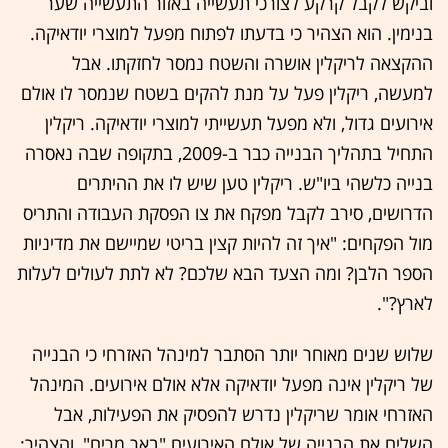
וביקש לקבל קרקע לצורכי תעשייה באזור התעשייה שער
בנימין. הוא הצהיר כי בדעתו לפתוח מפעל למוצרי יודאיקה.
ההקצאה לריקלין אושרה והשטח נמסר לחזקתו. אבל
למעשה, ריקלין פעל על מנת להקים בשטח שנמסר לו אולם
אירועים גדול, ולא מפעל תעשייתי למוצרי יודאיקה. ריקלין
התחיל בתהליך הבנייה כבר ב-2009, בתקופה שבה נאסרה
בנייה כלשהי ביו"ש. ריקלין טען שיש לו את ההיתרים
הדרושים, סירב לקבל מפקח את צו הפסקת העבודה והתריס
מול הפקחים: "איך זה להיות קצין בריטי שמיישם את מדיניות
הספר הלבן? ומה הצעד הבא שלכם? לא לתת לעולים לעלות
לארץ?".
שלוש שנים מאוחר יותר הסתבר למינהל האזרחי כי הבנייה
של ריקלין אינה מפעל יודאיקה אלא אולם אירועים. המינהל
האזרחי אומר שריקלין נדרש להפסיק את הפעילות, אבל
השלים את הבנייה של אולם האירועים "באר מרים", והצהיר: