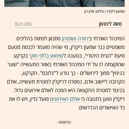
שמעון ריקלין / צילום: אלון רון
משה ליכטמן
03.01.2016
המינהל האזרחי ב
יהודה ושומרון
מתכוון לפתוח בהליכים
משפטיים נגד שמעון ריקלין, מי שהיה מועמד לכנסת מטעם
סיעת "הבית היהודי", בטענה ל
שימוש בלתי חוקי
בקרקע
שהוקצתה לו על ידי המינהל האזרחי באזור התעשייה "שער
בנימין" סמוך לירושלים - כך נודע ל"גלובס". הקרקע,
הקרובה ליישוב אדם, נמסרה לריקלין למטרת תעשייה, אולם
בניגוד למטרת ההקצאה היא הפכה לאולם אירועים גדול.
ריקלין טוען בתגובה כי
אולם האירועים
פועל כדין, ויש לו את
כל האישורים הנדרשים.
- פרסומת -