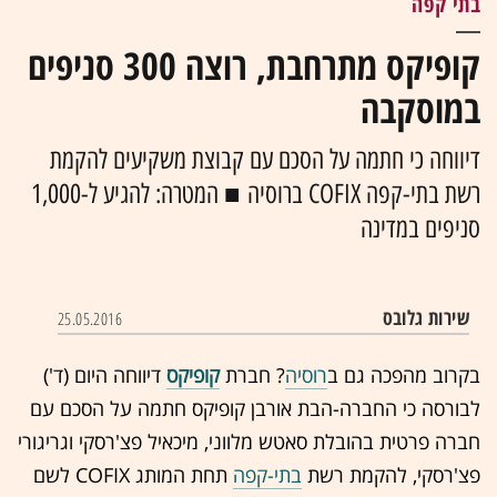
בתי קפה
קופיקס מתרחבת, רוצה 300 סניפים
במוסקבה
דיווחה כי חתמה על הסכם עם קבוצת משקיעים להקמת
רשת בתי-קפה COFIX ברוסיה ■ המטרה: להגיע ל-1,000
סניפים במדינה
שירות גלובס
25.05.2016
בקרוב מהפכה גם ב
רוסיה
? חברת
קופיקס
דיווחה היום (ד')
לבורסה כי החברה-הבת אורבן קופיקס חתמה על הסכם עם
חברה פרטית בהובלת סאטש מלווני, מיכאיל פצ'רסקי וגריגורי
פצ'רסקי, להקמת רשת
בתי-קפה
תחת המותג COFIX לשם