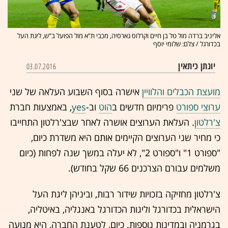
אליניב ברדה מול טל בן חיים וקרלוס גארסיה, מכבי ת"א מול הפועל ב"ש, ליגת העל
בכדורגל / צלם: שלומי יוסף
יונתן כיתאין
03.07.2016
מועצת הכבלים והלוויין
אישרה בסוף השבוע העלאה של שני
ערוצי ספורט
פרימיום חדשים ב
הוט
וב-
yes
, באמצעות חברת
צ'רלטון
. העלאת הערוצים אושרה לאחר שבצ'רלטון התחייבו
כי מחיר שני הערוצים הקיימים אותם היא משדרת כיום,
"ספורט 1" ו"ספורט 2", לא יעלה במשך שנה לפחות (כיום
משלמים עבורם הצרכנים 66 שקל בחודש).
צ'רלטון מחזיקה בזכויות שידור רבות, וביניהן ליגת העל
הישראלית בכדורגל וליגות הכדורגל באנגליה, באיטליה,
בגרמניה ובמדינות נוספות. כיום, לטענת החברה, היא מנועה