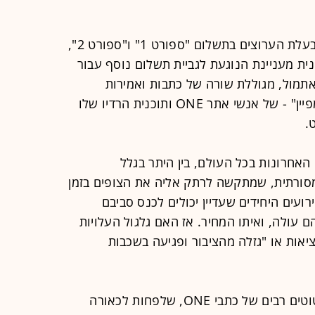
, בעלת הערוצים בתשלום "ספורט 1" ו"ספורט 2",
ת מעניינת הנוגעת לגביית תשלום נוסף עבור
אתמול, מגוללת שורה של כתבות ואמירות
ביקורתיות - מה שבתביעה מוגדר כ"קמפיין" - של אנשי אתר ONE ותוכנית הרדיו שלו
.
האחרונות בכל העולם, בין היתר בגלל
מסורתית, שמתקשה לרתק אליה את הצופים בזמן
ועים היחידים שעדיין יכולים לכנס סביבם
 עולה, ואיתו המחיר. אז האם גלגול העלויות
יאות או "גזלה מהציבור ופגיעה בשכבות
בכתב התביעה של צ'רלטון מובאים ציטוטים רבים של כתבי ONE, שלפחות לכאורה