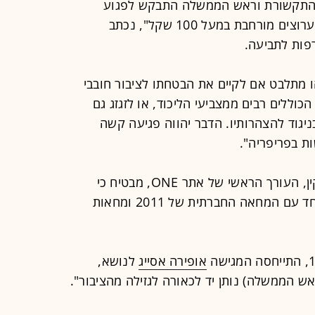
 התקשורת וראש הממשלה התבקש לפגוע
בציבור ולאשר לצ'רלטון למכור חבילת ערוצים מורחבת במעל 100 שקל", נכתב
ות לתביעה.
 מתלבט אם לקיים את הבטחתו לציבור חובבי
כוללים רבים ממצביעי הליכוד, או לזגזג גם
יגוד להצהרותיו. הדבר יהווה פגיעה קשה
ת בפריפריה".
המשך הכתבה, שעליה חתום גידי ליפקין, העורך הראשי של אתר ONE, מבטיח כי
"מחאת החבילות בדרך", וכורך אותה יחד עם המחאה החברתית של 2011 ומחאות
אופירה אסייג
לנושא,
ש הממשלה) נותן יד לכאורה לגזילה מהציבור".