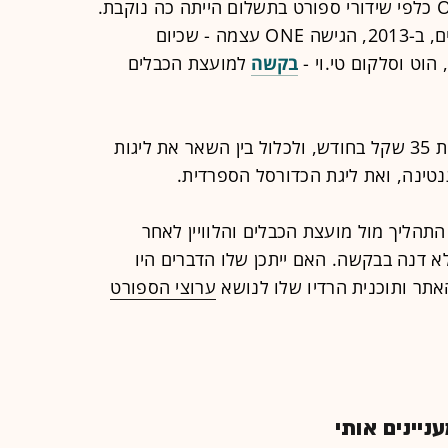
אלא שלא תמיד עמדתם של אנשי ONE כלפי שידורי ספורט בתשלום הייתה כה נוקבת.
לא רבים זוכרים, אבל רק לפני כ-3 שנים, ב-2013, הגישה ONE עצמה - שכיום
בקשה
למועצת הכבלים
על-פי הבקשה, הערוץ אמור היה לעלות 35 שקל בחודש, ולכלול בין השאר את ליגות
נטינה, ואת ליגת הכדורסל הספרדית.
 המשיכה את התהליך מול מועצת הכבלים והלוויין לאחר
 דנה בבקשה. האם ייתכן שלו הדברים היו
תר ותוכנית הרדיו שלו לנושא
ערוצי הספורט
יינים אותי