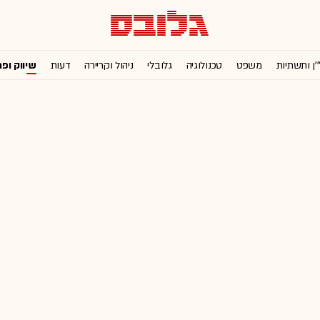
'ן ותשתיות
משפט
טכנולוגיה
גלובלי
ניהול וקריירה
דעות
שיווק ופ