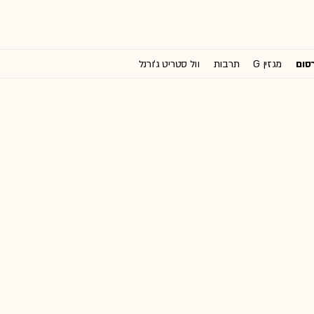
רסום
מגזין G
תרבות
וול סטריט ג'ורנל