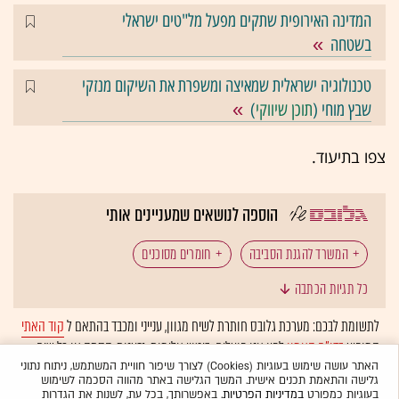
המדינה האירופית שתקים מפעל מל"טים ישראלי
בשטחה
טכנולוגיה ישראלית שמאיצה ומשפרת את השיקום מנזקי
שבץ מוחי (
תוכן שיווקי
)
צפו בתיעוד.
הוספה לנושאים שמעניינים אותי
המשרד להגנת הסביבה
חומרים מסוכנים
כל תגיות הכתבה
משטרת ישראל
משרד התחבורה
לתשומת לבכם: מערכת גלובס חותרת לשיח מגוון, ענייני ומכבד בהתאם ל
קוד האתי
המופיע
בדו"ח האמון
לפיו אנו פועלים. ביטויי אלימות, גזענות, הסתה או כל שיח
בלתי הולם אחר מסוננים בצורה
אוטומטית
ולא יפורסמו באתר.
האתר עושה שימוש בעוגיות (Cookies) לצורך שיפור חוויית המשתמש, ניתוח נתוני
גלישה והתאמת תכנים אישית. המשך הגלישה באתר מהווה הסכמה לשימוש
בעוגיות כמפורט
במדיניות הפרטיות
. באפשרותך, בכל עת, לשנות את הגדרות