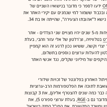
O
ידעו לספר כי מדובר בנישואיו השניים של
וסיקרו ביד רחבה ובכבוד ששמור למי שנמנים עם יקירי האתר את
שא ל"אהובתו הצעירה", שהייתה אז בת 34.
מי יכול היה להעלות אז בדעתו שתוך פחות מ-5 שנים יהיו מצויים שני הצדדים - אתר
רט
בטלוויזיה, וצ'רלטון של אלי עזור וזהבי, בעלת
 1 וספורט 2 - בסכסוך יצרי וקשה, ששיאו נכון לרגע זה הוא קמפיין
ה של צ'רלטון להעלות ערוצים נוספים בתשלום,
יקפים של מיליוני שקלים, נגד אנשי האתר
הוא רק הפיתול האחרון בפלונטר של זכויות שידורי
ואבת לתוכה את הפלטפורמות הרב-ערוציות
(הוט, yes וסלקום, וכן פרטנר, שמנסה כבר כמה שנים להצטרף אליהן), את 3 קבוצות
RGE
, בעלת ערוצי ספורט 5), את
יין ומשרד התקשורת, את המו"ל החזק בישראל,