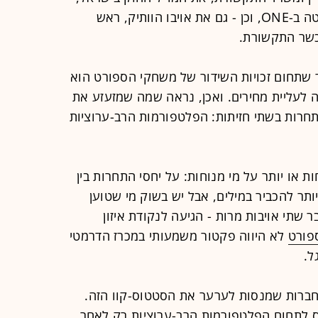
ארנון (נוני) מוזס, שהוא גם בעל השליטה ב-ONE, וכן - גם את אויבו הוותיק, ראש
כשר התקשורת.
 שתחום זכויות השידור של משחקי הספורט הוא
 לעליית מחירים. ואכן, נראה שמה שמזעזע את
תחרות בשתי חזיתות: הפלטפורמות הרב-ערוציות
 או יותר על מי מנוחות: על יחסי התחרות בין
ברות ה"דואופול", הוט ו-yes, מיותר להכביר במילים, אבל יש בשוק מי שטוען
ת בין צ'רלטון ל-RGE - בעבר שתי אויבות מרות - הגיעה לנקודת איזון
פורט
לא היווה פקטור משמעותי במכרז הדרמטי
ל.
חברות שמנסות לערער את הסטטוס-קוו הזה.
 לתחום הפלטפורמות הרב-ערוציות רק לאחר