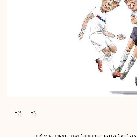
, "סוכן העל" של שחקני הכדורגל ואחד משני הבעלים