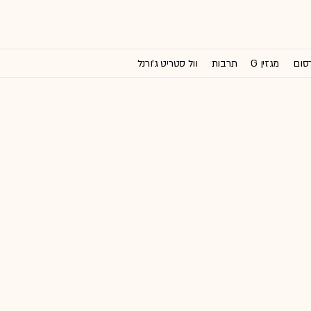
רסום
מגזין G
תרבות
וול סטריט ג'ורנל