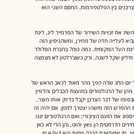
רכנים בין הפלטפורמות. החסם השני הוא
יג את זכויות השידור של הפרמייר ליג, ליגת
א לעלייה חדה של מחירן, ומשהניסיון הזה
יגת העל המקומית. כמה כוח? בחברת הסלולר
סכימו על-פי הערכות לשלם עד 126 מיליון שקל לשנה, ורק כשצ'רלטון לא מצמצה
ל יום החג שלה הפך מהר מאוד לכאב הראש של
הן של הרגולטורים במועצת הכבלים והלוויין
ופו של דבר הצרכן יקבל בדיוק אותו מוצר,
 ההפרש הזה מישהו יצטרך לממן. אם יהיה זה
פוג את הזעם הציבורי; ואם הרגולטורים יגנו
על הצרכנים, מי שיספגו את עליית המחירים הדרמטית הן yes והוט, והן הרי לא כאן
, מי שמודאגת הרבה פחות היא דווקא מי