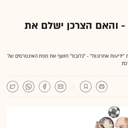
י - והאם הצרכן ישלם את
ור וזהבי, דרך RGE ועד ONE שבשליטת "ידיעות אחרונות" - "גלובס" חושף את מפת האינטרסים של
כת