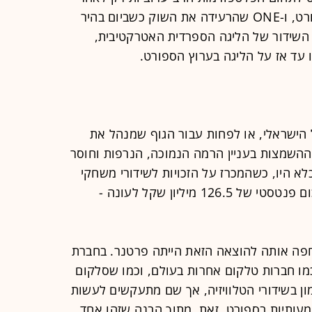
שתשיג זכויות שידור אטרקטיביות בספורט, ו-ONE שהרעידה את השוק כשביום בהיר
כויות השידור של הליגה הספרדית האטרקטיבית,
עד אז על הליגה בערוץ הספורט.
 חג לכדורגל הישראלי, או לפחות עבור הגוף שמנהל את
 ההשמצות בעניין הרמה הנמוכה, הנרפות וחוסר
לא היו, כשהמכרז על הזכויות לשידורי משחקי
ליגת העל ב-4 העונות הבאות הניב סכום פנטסטי של 126.5 מיליון שקל לעונה -
חפה אותה להוצאה הזאת הייתה פרטנר. בחברת
מו חברות טלקום אחרות בעולם, וכמו שסלקום
 בשידורי הטלוויזיה, אך שם מתעקשים לעשות
מעותיות בספורט. זאת, מתוך הבנה שזהו אחד