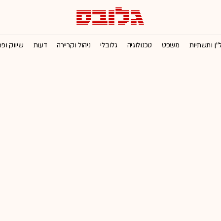
''ן ותשתיות
משפט
טכנולוגיה
גלובלי
ניהול וקריירה
דעות
שיווק ופ