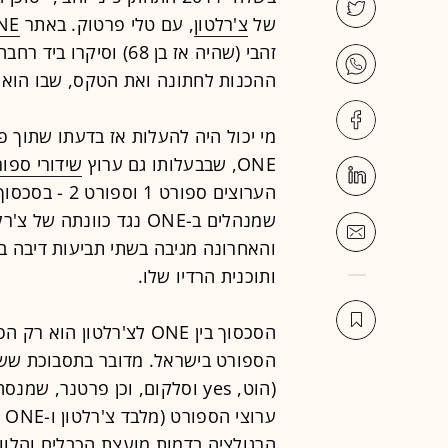
של
צ'רלטון
, עם טלי פרטוק. באתר
NE
זהבי (שהיה אז בן 68) 
ההכנות לחתונה ואת הטקס, שבו הוא ני
ONE, שבבעלותו גם ערוץ
שידורי ספו
הערוצים ספורט
שמנהלים ב-ONE נגד כוונת
והאחרונה מגיבה בשתי תביעות דיבה בה
ותוכנית הרדיו שלו.
הסכסוך בין ONE לצ'רלטון 
הספורט בישראל. מדובר בתסבוכת שש
ערוצי הספורט (מלבד צ'רלטון ו-ONE מדובר גם ב-
הרגולציה בדמות מועצת הכבלים והלוו