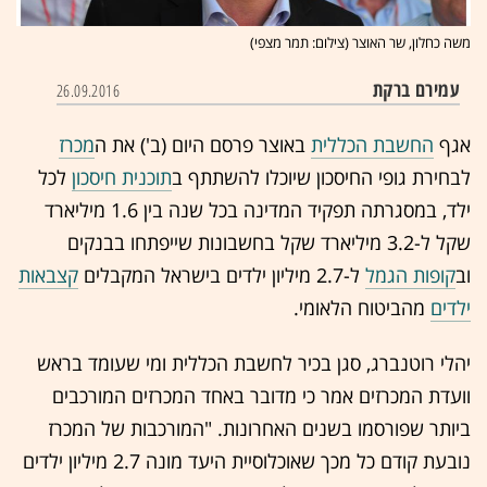
משה כחלון, שר האוצר (צילום: תמר מצפי)
עמירם ברקת
26.09.2016
אגף
החשבת הכללית
באוצר
פרסם היום (ב') את ה
מכרז
לבחירת גופי החיסכון שיוכלו להשתתף ב
תוכנית חיסכון
לכל
ילד, במסגרתה תפקיד המדינה בכל שנה בין 1.6 מיליארד
שקל ל-3.2 מיליארד שקל בחשבונות שייפתחו בבנקים
וב
קופות הגמל
ל-2.7 מיליון ילדים בישראל המקבלים
קצבאות
ילדים
מהביטוח הלאומי.
יהלי רוטנברג, סגן בכיר לחשבת הכללית ומי שעומד בראש
וועדת המכרזים אמר כי מדובר באחד המכרזים המורכבים
ביותר שפורסמו בשנים האחרונות. "המורכבות של המכרז
נובעת קודם כל מכך שאוכלוסיית היעד מונה 2.7 מיליון ילדים