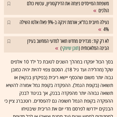
משפחת המייסדים ניצחה את הדירקטוריון, עכשיו כולם
הולכים
נעילה חיובית בת"א; אורמת זינקה ב-9% פאלו אלטו השילה
4%
לא רק קוד: מגדירים מחדש תואר למדעי המחשב בעידן
הבינה המלאכותית (
תוכן שיווקי
)
בסך הכול יופקדו במהלך השנים לטובת כל ילד 10 אלפים
שקל (מהלידה ועד גיל 18). הסכום צפוי להיות יהיה כמובן
גבוה יותר משום שהכסף יישא ריבית (בפיקדון בנקאי) או
תשואה (בקופת הגמל). ההפקדה בקופת גמל אמורה להשיא
תשואה גבוהה יותר מהפקדה בבנק, אך בניגוד לבנק
ההפקדה בקופת הגמל חשופה גם להפסדים. רוטנברג ציין כי
הבנקים יידרשו לפרסם מדי יום את הריבית שיבטיחו
למפקידים לחמש שנים (עד תחנת יציאה) או לכל תקופת