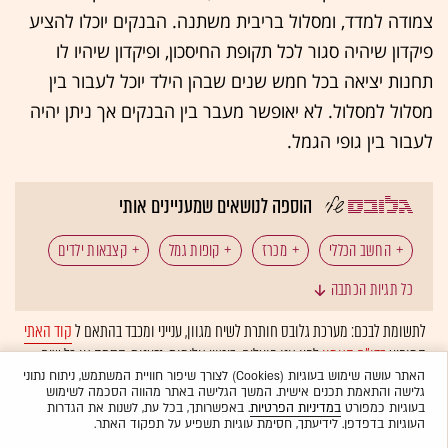
צמודה למדד, ומסלול בריבית משתנה. הבנקים יוכלו להציע
פיקדון שיהיה סגור לכל תקופת החיסכון, ופיקדון שיהיו לו
תחנות יציאה בכל חמש שנים שבהן הילד יוכל לעבור בין
מסלול למסלול. לא יאופשר מעבר בין הבנקים אך ניתן יהיה
לעבור בין גופי הגמל.
הוספה לנושאים שמעניינים אותי
החשב הכללי
מכרז
קופות גמל
קצבאות ילדים
כל תגיות הכתבה
תוכניות חיסכון
לתשומת לבכם: מערכת גלובס חותרת לשיח מגוון, ענייני ומכבד בהתאם ל
קוד האתי
המופיע
בדו"ח האמון
לפיו אנו פועלים. ביטויי אלימות, גזענות, הסתה או כל שיח
בלתי הולם אחר מסוננים בצורה
אוטומטית
ולא יפורסמו באתר.
האתר עושה שימוש בעוגיות (Cookies) לצורך שיפור חוויית המשתמש, ניתוח נתוני
גלישה והתאמת תכנים אישית. המשך הגלישה באתר מהווה הסכמה לשימוש
בעוגיות כמפורט
במדיניות הפרטיות
. באפשרותך, בכל עת, לשנות את הגדרות
העוגיות בדפדפן. לידיעתך, חסימת עוגיות תשפיע על תפקוד האתר.