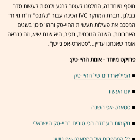
מוסף מיוחד זה, החלטנו לעצור לרגע ולנסות לעשות סדר
בבלגן. חברת המחקר IVC הכינה עבור "גלובס" דו"ח מיוחד
המסכם את פעילות תעשיית ההיי-טק וההון סיכון בשנים
האחרונות. השנה הנוכחית, נזכיר, היא שנת שיא, וזה כנראה
אומר שאנחנו עדיין..."סטארט-אפ ניישן".
פרויקט מיוחד - אומת ההיי-טק:
■
המיליארדרים של ההיי-טק
■
יזם העשור
■
סטארט-אפ השנה
■
מקומות העבודה הכי טובים בהיי-טק הישראלי
■
כל המספרים של הסטארט-אפ ניישן