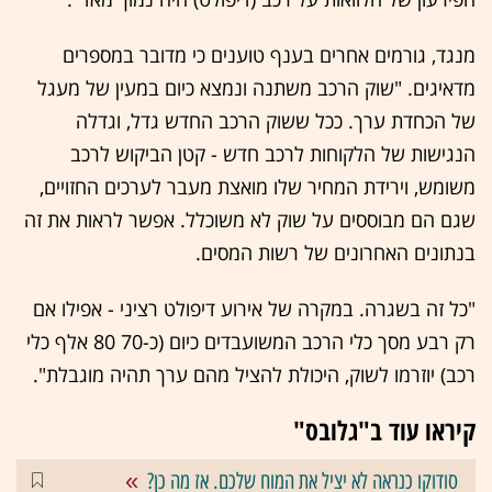
מנגד, גורמים אחרים בענף טוענים כי מדובר במספרים
מדאיגים. "שוק הרכב משתנה ונמצא כיום במעין של מעגל
של הכחדת ערך. ככל ששוק הרכב החדש גדל, וגדלה
הנגישות של הלקוחות לרכב חדש - קטן הביקוש לרכב
משומש, וירידת המחיר שלו מואצת מעבר לערכים החזויים,
שגם הם מבוססים על שוק לא משוכלל. אפשר לראות את זה
בנתונים האחרונים של רשות המסים.
"כל זה בשגרה. במקרה של אירוע דיפולט רציני - אפילו אם
רק רבע מסך כלי הרכב המשועבדים כיום (כ-70 80 אלף כלי
רכב) יוזרמו לשוק, היכולת להציל מהם ערך תהיה מוגבלת".
קיראו עוד ב"גלובס"
סודוקו כנראה לא יציל את המוח שלכם. אז מה כן?