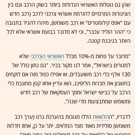
שהן גם נוטלות האשראי הגדולות ביותר בשוק הרכב וגם בין
הצינורות המרכזיים להזרמת אשראי צרכני לרכב (רכב חדש
עם "אפס קילומטרים" או רכב משומש), מיהרו להגיד בתגובה
כי "ההר הוליד עכבר", וכי לא מדובר בבועת אשראי אלא לכל
היותר בגיבנת קטנה.
"מדובר על פחות מ-10% מכלל
האשראי הצרכני
שלא
למגורים בישראל", אמר לנו מקור בכיר. "גם נתון כולל של
130 אלף כלי רכב משועבדים, או אפילו כפול מזה אם לוקחים
בחשבון את חברות הליסינג, הוא עדיין אחוז קטן ממצבת כלי
הרכב על כבישי ישראל ומסך העסקאות של רכב חדש
ומשומש שמתבצעות מדי שנה".
לדבריו, "ה
הלוואות
הללו מגובות בהערכת גרט (ערך רכב
משומש) סולידית מאוד מצד המלווים. יתר על כן, אחוז חדלות
הפירעון של הלוואות על רכב (דיפולט) היה נמוך מאד".