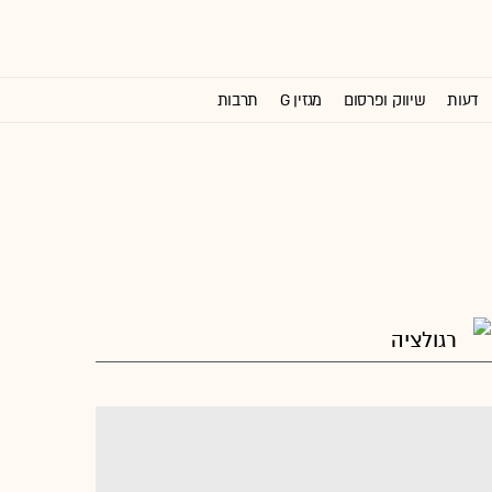
דעות
שיווק ופרסום
מגזין G
תרבות
וול סטריט ג'ורנל
רגולציה