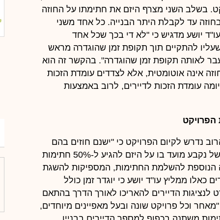
ט. בשלב השני מצרף היזם את חתימתו על החוזה
חוזה עד לקבלת היתר הבנייה. כל אחד משני
"ד יושע מדגיש כי "לא די בכך שכל אחד
עליו להתקיים תוך תקופת זמן שהוגדרה מראש
עבר לאותה תקופת זמן שהוגדרה". בהקשר זה הוא
וזה אינה אוטומטית, אלא לצדדים עומדת הזכות
ומה עומדת הזכות לדיירים, לרוב באמצעות
מ
ב נדרש לקיום הפרויקט כי "ישנם חוזים בהם
מוגדרים מראש שתי תקופות לאורך הדרך, כך למשל נקבע מועד בו על היזם להגיע ל-50% חתימות
פה הנוספת להשלמת החתימות, המספיקות להשגת
 כאלו ממליץ עו"ד יושע כי יוגדר זמן כולל
 לנציגות הדיירים להאריכו לאורך הדרך בהתאם
אחר וכל פרויקט שונה ובעל מאפיינים מיוחדים,
ות משתנה בכפוף למספר הדיירים בבניין