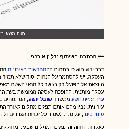
חוזה-משא ומת
*** הכתבה בשיתוף נדל"ן אורבני
דבר ידוע הוא כי בתחום ה
התחדשות העירונית
התהל
העסקה, יש להסתמך על הנחות יסוד שלא תמיד מת
היוצאת אל הפועל רק כאשר כל תנאי השטח מאפ
עסקה מותנית, ההופכת לעסקה ממומשת בעת התק
עו"ד עמית יושע
ממשרד
שובל יושע
, המתמחים בי
עירונית, נבין מהם אותם תנאים מתלים לאורך הת
פינוי-בינוי
, על מנת לשמור על זכויות הצדדים ול
כעקרון, החוזה והתנאים המתלים שבגינו מחולקים