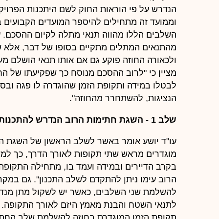
הנדרש על פי הוראות החוק לשם היתכנות הפרויק
וממועד זה מתחילים להיספר המועדים הקבועים ב
השלבים הללו מהווה תנאי מתלה לקיום ההסכם. עו
מהתנאים המתלים מתקיים בסופו של דבר, אלא ש
ולכאורה החוזה פוקע גם אם אותו תנאי הושלם מ
מציין כי "לרוב ההסכם מנוסח כך שפקיעתו של הח
לבטלו במידה ותקופת הזמן שהוגדרה לו פגה ובסי
הנציגות, להשתחרר מהחוזה".
שלב 1 - השגת חתימות הרוב הנדרש להתכנות הפרויקט
עו"ד יושע אומר באשר לשלב הראשון של השגת הרו
בקרב הדיירים ובמידה ועמד בו, מתחילה התקו
הרוב עימו ניתן להתקדם לשלב התכנון". גם במקרים
להשלמת שני השלבים, כאשר יש לשקול מתן מנדט
לתנאי השטח והבנת מאמץ היזם לאורך התקופה. "מ
תקופת הזמן המוגדרת בחוזה להשלמת שלב החתימ