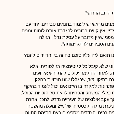
ת הרוב הדרוש?
מנים מראש יש לעמוד בתנאים סבירים. יחד עם
ין אין קווים ברורים להגדרת אותם לוחות זמנים
מפני שאין מדובר על עסקת נדל"ן רגילה
נים הסבירים להתקיימותה".
 תואם לזה עליו סוכם בחוזה בין הדיירים ליזם?
ני שלא קיבל כל לגיטימציה רגולטורית, אלא
ה. לאחר החתימה יכולים להתרחש אירועים
שמשפיעים על התכנון לצד שינויי מדיניות כפי שקרה בתיקון 3א', שבגללו שונו הזכויות בחלק
רונות למקרה בו היזם אינו יכול לעמוד בהיקף
ת כללי המשחק והפחיתו לו את סל הזכויות הכולל.
אך עקב אילוצים של העירייה נדרש לתכנן אחרת
את הדירה, קיימות נורמות מקובלות לפיהן סטייה ניכרת מוגדרת כסטייה של 2% ומעלה מהשטח
ים רבים, הצדדים מסכימים בעת חתימת החוזה,