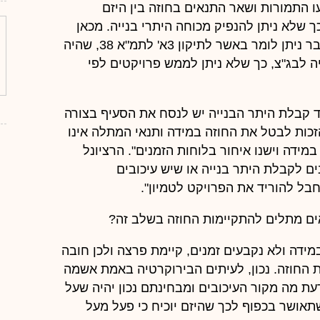
ו התמורות ושאר התנאים בחוזה בין היזם
ך שלא ניתן להנפיק מכוחה היתרי בנייה. מכאן
שאין היזם האשם בעיכוב מימוש הפרויקט. אותו דבר ניתן לומר באשר לתיקון 3א' לתמ"א 38, שהיה
ה לבג"צ, כך שלא ניתן לממש פרויקטים לפי
 עד קבלת היתר הבנייה יש לנסח את הסעיף בצורה
הזכות לבטל את החוזה במידה ותנאי המתלה אינו
במידה וישנו איחור בלוחות הזמנים". הרציונל
ם לקבלת היתר בנייה או שיש עיכובים
חבל להוריד את הפרויקט לטמיון".
אים מתלים להתקיימות החוזה בשלב זה?
מידה ולא נקבעים זמנים, קיימת פרצה ולכן חובה
ת החוזה. נכון, לעיתים הבירוקרטיה באמת אשמה
לדעת מה מקור העיכובים ומבחינתם נכון יהיה שעל
שתאושר בכפוף לכך שהיזם יוכיח כי פעל מעל