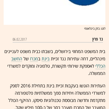
לוגו: בזק בינלאומי
גד פרץ
06.02.2017
בית המשפט המחוזי בירושלים, בשבתו כבית משפט לעניינים
מינהליים, דחה עתירות נגד זכיית
בינת
ב
מכרז
של
החשב
הכללי
לאספקת שירותי תקשורת, טלפוניה ומוקדים למשרדי
הממשלה.
העתירות הוגשו בעקבות זכיית בינת בתחילת 2016 לספק
למשרדי הממשלה ויחידות סמך ממשלתיות פלטפורמה
מתקדמת וחדשה מבוססת טכנולוגיות סיסקו. ההיקף הכולל
המוערך של המכרז מוערך בסך של כ-100 מיליון שקל.