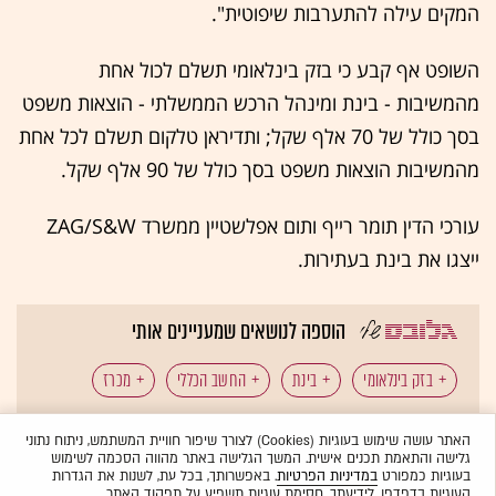
המקים עילה להתערבות שיפוטית".
השופט אף קבע כי בזק בינלאומי תשלם לכול אחת
מהמשיבות - בינת ומינהל הרכש הממשלתי - הוצאות משפט
בסך כולל של 70 אלף שקל; ותדיראן טלקום תשלם לכל אחת
מהמשיבות הוצאות משפט בסך כולל של 90 אלף שקל.
עורכי הדין תומר רייף ותום אפלשטיין ממשרד ZAG/S&W
ייצגו את בינת בעתירות.
הוספה לנושאים שמעניינים אותי
בזק בינלאומי
בינת
החשב הכללי
מכרז
כל תגיות הכתבה
תדיראן טלקום
האתר עושה שימוש בעוגיות (Cookies) לצורך שיפור חוויית המשתמש, ניתוח נתוני
גלישה והתאמת תכנים אישית. המשך הגלישה באתר מהווה הסכמה לשימוש
בעוגיות כמפורט
במדיניות הפרטיות
. באפשרותך, בכל עת, לשנות את הגדרות
העוגיות בדפדפן. לידיעתך, חסימת עוגיות תשפיע על תפקוד האתר.