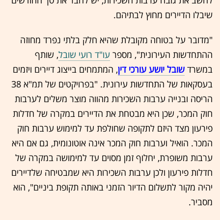
לחשב את גובה ערבות השכירות, יש לחבר את סך החודשים
שיבלו הדיירים מחוץ לבתיהם.
"מדובר על בטוחה מקובלת שהיא חלק בלתי נפרד מחוזה
ההתחדשות העירונית", מספר
עו"ד רועי שובל
, שותף
במשרד
שובל יושע עורכי דין
, המתמחים בייצוג דיירים ויזמים
בעסקאות של התחדשות עירונית. "בפרויקטים של תמ"א 38
הריסה ובנייה ערבות השכירות מהווה מוצר משלים לערבות
חוק המכר, שכן היא מבטחת את הדיירים במקרה של חדלות
פירעון מצד היזם לתקופה שחולפת עד למימוש ערבות חוק
המכר. הואיל וערבות חוק המכר אינ
ה אוטונומית, גם אם היא
ערבות משופרת, יחלוף זמן מסוים עד למימושה במקרה של
חדלות פירעון ולכן ערבות השכירות היא שמבטיחה שלדיירים
יהיה מקור לתשלום הדיור הזמני באותה תקופת ביניים", הוא
מסביר.