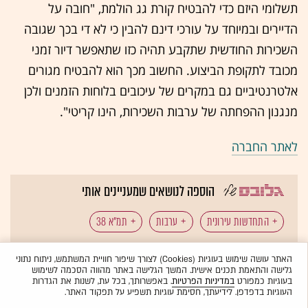
תשלומי היזם כדי להבטיח קורת גג הולמת, "חובה על
הדיירים ובמיוחד על עורכי דינם להבין כי לא די בכך שגובה
השכירות החודשית שתקבע תהיה כזו שתאפשר דיור זמני
מכובד לתקופת הביצוע. החשוב מכך הוא להבטיח מגורים
אלטרנטיביים גם במקרים של עיכובים בלוחות הזמנים ולכן
מנגנון ההפחתה של ערבות השכירות, הינו קריטי".
לאתר החברה
הוספה לנושאים שמעניינים אותי
התחדשות עירונית
ערבות
תמ"א 38
כל תגיות הכתבה
שובל יושע
עו"ד רועי שובל
האתר עושה שימוש בעוגיות (Cookies) לצורך שיפור חוויית המשתמש, ניתוח נתוני
גלישה והתאמת תכנים אישית. המשך הגלישה באתר מהווה הסכמה לשימוש
בעוגיות כמפורט
במדיניות הפרטיות
. באפשרותך, בכל עת, לשנות את הגדרות
העוגיות בדפדפן. לידיעתך, חסימת עוגיות תשפיע על תפקוד האתר.