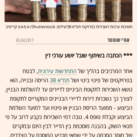
חשיבות ערבות השכירות בפרויקטי תמ"א 38/צילום: Shutterstock/ א.ס.א.פ קרייטיב
אורי שוסטר
03.04.2017
*** הכתבה בשיתוף שובל יושע עורכי דין
אחד המרכיבים בהליך של
התחדשות עירונית
, לבטח
בפרויקטים של פינוי בינוי ושל
תמ"א 38
הריסה ובנייה, הוא
נושא השכירות לתקופת הביניים לדיירים עד להשלמת הבניין.
לצורך כך נשכרות דירות לדיירי הבניינים המקוריים לתקופת
הביצוע - ממועד הריסת הבניין או פינויו ועד למועד השלמת
הביצוע וקבלת טופס 4. גובה דמי השכירות נקבע לרוב על פי
תנאי השוק, בהבנה מוסכמת בין הדייר לבין היזם ובמקרים
של חוסר הסכמה על ידי שמאי מכריע המוסכם על הצדדים.