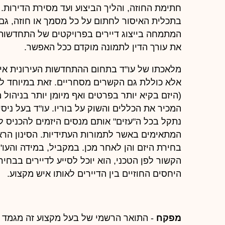
חתימת החוזה, והליך הביצוע ועד מסירת הדירות.
בתכלית האיסור לחתום על כל מסמך או חוזה, גם 
המתמחה בייצוג דיירים בפרויקטים של התחדשות עי
את עורך הדין לתמונה מוקדם ככל האפשר.
מלאכתו של עו"ד בתחום ההתחדשות העירונית אי
אלא כוללת גם הקשרים מסחריים. זאת במיוחד לאור
(היזם בקיא יותר בפרטים ואף מיומן יותר בניהול מ
המכיר את הכללים והשוק על בוריו. עו"ד בעל ניסיו
נתקל בכל ה"עזים" אותם מנסים היזמים להכניס ל
המתאימים באשר לתמורות העתידיות. הסינון הר
בחירת היזם והן לאחר מכן. במקביל, במידה והעו"ד
הקשור לפן הטכני, הוא יוכל לסייע לדיירים בבח
היחסים החוזיים בין הדיירים לאותו איש מקצוע.
מפקח
- התואר הרשמי של בעל מקצוע זה מגמד מעט