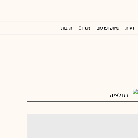
דעות
שיווק ופרסום
מגזין G
תרבות
וול סטריט ג'ורנל
רגולציה