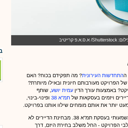
.פ קרייטיב
ב
ה
התחדשות העירונית
? מה תפקידם בכוח? האם
של הפרויקט מעורבותם חיונית ובאילו מיותרת?
יקט? באמצעות עורך הדין
עמית יושע
, שותף
יירים ויזמים בעסקאות של
תמ"א 38
ופינוי-בינוי,
עט יותר את אותם מומחים שילוו אותנו בפרויקט.
- עו"ד מטעם הדיירים הוא ציר מרכזי ומשמעותי בעסקת תמ"א 38. מבחינת הדיירים לא
בי הפרויקט - החל משלב בחירת היזם, דרך