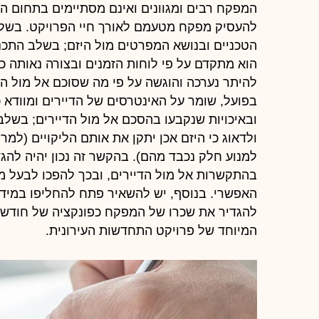
המפקח רבים ומגוונים ואינם מסתיימים בתחום הפי
להעסיק מפקח מטעמם לאורך חיי הפרויקט. בשלב 
הטכניים ובנושא המפרטים מול היזם; בשלב התכנו
הוא מתקדם על פי לוחות הזמנים ובצורה נאותה כפ
להיתר נערכה והוגשה על פי מה שסוכם אל מול ה
בפועל, שומר על האינטרסים של הדיירים ומוודא
ובאיכויות שנקבעו בהסכם אל מול הדיירים; בשלב
ולדאוג כי היזם אכן יתקן את אותם הליקויים (למ
למנוע חלק נכבד מהם). בהקשר זה נכון יהיה להג
בהתקשרות אל מול הדיירים, ובכך להפכו לבעל מ
האפשרי. בנוסף, יש להשאיר פתח להחליפו במידת
להגדיר את שכרו של המפקח כפונקציה של חודשי ה
המיוחד של פרויקט התחדשות העירונית.