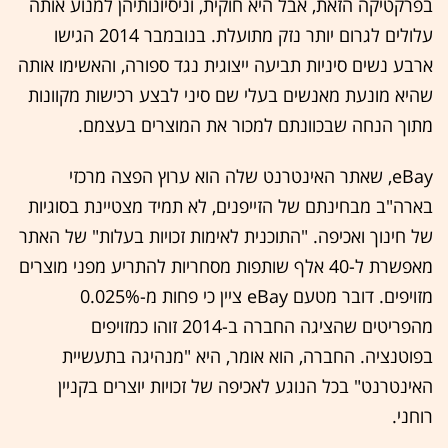
בפרקטיקה הזאת, אבל היא חוקית, וניסיונותיהן למנוע אותה
עלולים לגרום יותר נזק מתועלת. בנובמבר 2014 הגישו
ארבע נשים סיניות תביעה ייצוגית נגד ספורה, והאשימו אותה
שהיא מונעת מאנשים בעלי שם סיני לבצע רכישות מקוונות
מתוך הנחה שבכוונתם למכור את המוצרים בעצמם.
eBay, שאתר האינטרנט שלה הוא ערוץ הפצה מרכזי
בארה"ב מבחינתם של הזייפנים, לא תמיד מצטיינת בסוגיות
של חינוך ואכיפה. "התוכנית לאימות זכויות בעלות" של האתר
מאפשרת ל-40 אלף שותפות מסחריות להתריע מפני מוצרים
מזויפים. דובר מטעם eBay ציין כי פחות מ-0.025%
מהפריטים שהציגה החברה ב-2014 זוהו כמזויפים
בפוטנציה. החברה, הוא אומר, היא "מנהיגה בתעשיית
האינטרנט" בכל הנוגע לאכיפה של זכויות יוצרים בקניין
רוחני.