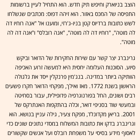
הוצב בניוארק וחיפש תיק חדש. הוא התחיל לעיין ברשומות
התפיסה של המכס באזור. הוא זיהה דפוס: מכתבים שנשלחו
לשש כתובות ברדיוס קטן בניו-ג'רזי, ומוענו אל "אנה רוחיו דה
לה מוטה", "רוחיו דה לה מוטה", "אנה רובלס" ו"אנה דה לה
מוטה".
גרינברג יצר קשר עם שירות החקירות של הדואר וביקש
סיוע. הסוכנות העלומה יחסית היא למעשה זרוע האכיפה
הוותיקה ביותר במדינה. בנג'מין פרנקלין ייסד את גלגולה
הראשון בשנת 1772. מאז ואילך, מפקחי הדואר חקרו פשעים
רבים ושונים, החל בפורנוגרפיה פדופילית, עבור בסחיטה
ובמעשי שוד בסניפי דואר, וכלה בהתקפות האנתרקס של
2001. בריאן מקדונלד, מפקח צעיר, גילה עניין בנושא. הוא
וגרינברג בדקו את כתובות המשלוח במסדי נתונים שונים כדי
לאסוף מידע בסיסי על משפחת רובלס ועל אנשים שקשורים