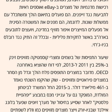
רכישות מדגמיות של מוצרים ב-eBay ואוספים ראיות
לתביעות נגד זייפנים. הם פועלים בתיאום הולך ומשתכלל עם
ממשלות שונות. לדוגמה, הם מפנים את המשטרה הסינית
אל מפעלים המייצרים איפור מזויף במדינה, ויועצים לתובעים
בארה"ב באשר לחקירות פליליות - ובכלל זה התיק נגד רובלס
בניו-ג'רזי.
שיעור התפיסות של בשמים ומוצרי קוסמטיקה מזויפים זינק
ב-25% בין 2011 ל-2013, לפי דוח שהוציא באחרונה
OECD. מדובר במוצרים התופסים פלח הולך וגדל מן הסחר
במוצרים פיראטיים ומזויפים - שוק שהיקפו השנתי נאמד
ב-461 מיליארד דולר. ב-2015 החל המשרד לביטחון
המולדת, המופקד גם על ענייני מכס במבצע "יפהפיית
פלסטיק" לאחר שסייע בחיסול של מערך זיופים שפעל בלונג
איילנד שבניו-יורק וייצר מוצרים מזויפים כמו וזלין לשפתיים