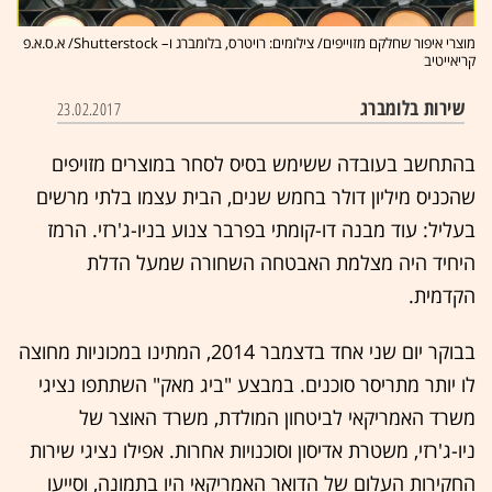
מוצרי איפור שחלקם מזוייפים/ צילומים: רויטרס, בלומברג ו– Shutterstock/ א.ס.א.פ
קריאייטיב
שירות בלומברג
23.02.2017
בהתחשב בעובדה ששימש בסיס לסחר במוצרים מזויפים
שהכניס מיליון דולר בחמש שנים, הבית עצמו בלתי מרשים
בעליל: עוד מבנה דו-קומתי בפרבר צנוע בניו-ג'רזי. הרמז
היחיד היה מצלמת האבטחה השחורה שמעל הדלת
הקדמית.
בבוקר יום שני אחד בדצמבר 2014, המתינו במכוניות מחוצה
לו יותר מתריסר סוכנים. במבצע "ביג מאק" השתתפו נציגי
משרד האמריקאי לביטחון המולדת, משרד האוצר של
ניו-ג'רזי, משטרת אדיסון וסוכנויות אחרות. אפילו נציגי שירות
החקירות העלום של הדואר האמריקאי היו בתמונה, וסייעו