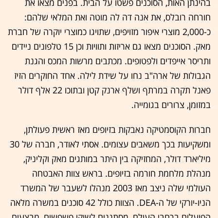
בהינתן האות, הסוכנים פשטו על הבית. בפנים מצאו את
חורחה רובלס, את אנה דה לה מוטה ואת המלאי שלהם:
כ-2,000 מוצרי איפור מזויפים, שתויגו כמוצרי יוקרה של חברת
מאק. הסוכנים מצאו גם אריזות ותוויות וכן 15 טלפונים ניידים
ותריסר אייפדים ולפטופים. מכתבים מרשות המכס והגנת
הגבולות של ארה"ב נחו על שידת לילה. אחד החוקרים הזיז
פאנל תקרה במרתף ושלף ארנק קטן ובתוכו 22 אלף דולר
במזומן, צרורים בגומייה.
חברות הקוסמטיקה נאבקות בזיופים מאז ראשית פעולתן,
ומשקיעות בכך משאבים עצומים. אסתי לאודר, חברה של 30
מיליארד דולר, המחזיקה בין היתר במותגים מאק וקליניק,
מנהלת מלחמת חורמה בזיופים. בראש צוות האבטחה
העולמי שלה ניצב מאז 2003 מנהלו לשעבר של המשרד
הניו-יורקי של ה-DEA. הצוות כולל 42 סוכנים במשרה מלאה
הפועלים ברחבי העולם, מסתננים לשוקי פשפשים, מבצעים