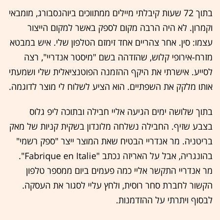
בתוך 72 שעות קיבלתי מיילים ממתווכים ביוהנסבורג, מומבאי
וקמרון. לא היה הרבה מקום לספק באשר למקום הייצור
עצמו: סין. אחר צהריים אחד זימזם הטלפון שלי. איש במבטא
מזרח-אירופי קלוש, שהזדהה בשם "מיסטר אנדריי", רצה
לסייע. אישרתי את היקף ההזמנה הפוטנציאלית שלי ושמעתי
אותו מלקק את השפתיים. הוא הציע לשלוח לי מוצר לדוגמה.
בתוך שלושה ימים הגיעה אליי חבילה ובתוכה ליפ גלוס
בצבע שזיף. החבילה נשלחה מלונדון בשקית קניות של מאק
בריטניה. מר אנדריי הבטיח שאת המוצר ייצר "ספק רשמי"
בהונגריה, אבל על האריזה נכתב "Fabrique en Italie".
מר אנדריי התקשר אליי כמה פעמים ביום ממספר טלפון
הקשור לחברת סחר רוסית, ולחץ עליי לסגור את העסקה.
לבסוף ויתרתי על ההזדמנות.