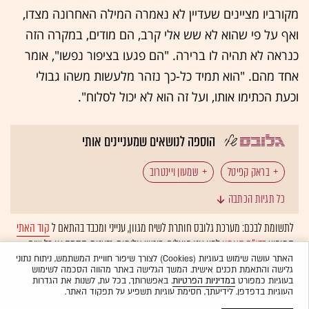
מקורביו מציינים שעדיין לא נאמרה המילה האחרונה מצדו,
ואף על פי שהוא לא שש אלי קרב, הם מודים, במקרה הזה
כנראה לא תהיה לו ברירה. "הם פגעו בציפור נפשו", אומר
אחד מהם. "הוא תמיד כל-כך נזהר מלעשות משהו גבולי
וכעת הכתימו אותו, ועל זה הוא לא יכול לסלוח".
הוספה לנושאים שמעניינים אותי
בראק קפיטל
שמעון ויינטרוב
כל תגיות הכתבה
לתשומת לבכם: מערכת גלובס חותרת לשיח מגוון, ענייני ומכבד בהתאם ל
קוד האתי
המופיע
בדו"ח האמון
לפיו אנו פועלים. ביטויי אלימות, גזענות, הסתה או כל שיח
בלתי הולם אחר מסוננים בצורה
אוטומטית
ולא יפורסמו באתר.
האתר עושה שימוש בעוגיות (Cookies) לצורך שיפור חוויית המשתמש, ניתוח נתוני
גלישה והתאמת תכנים אישית. המשך הגלישה באתר מהווה הסכמה לשימוש
בעוגיות כמפורט
במדיניות הפרטיות
. באפשרותך, בכל עת, לשנות את הגדרות
העוגיות בדפדפן. לידיעתך, חסימת עוגיות תשפיע על תפקוד האתר.