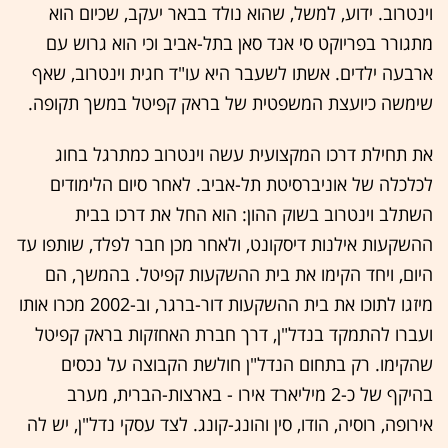
וינטרוב. ידוע, למשל, שהוא נולד בבאר יעקב, שכיום הוא
מתגורר בפריוקט סי אנד סאן בתל-אביב וכי הוא גרוש עם
ארבעה ילדים. אשתו לשעבר היא עו"ד חגית וינטרוב, שאף
שימשה כיועצת המשפטית של בראק קפיטל במשך תקופה.
את תחילת דרכו המקצועית עשה וינטרוב כמתרגל בחוג
לכלכלה של אוניברסיטת תל-אביב. לאחר סיום הלימודים
השתלב וינטרוב בשוק ההון: הוא החל את דרכו בבית
ההשקעות אילנות דיסקונט, ולאחר מכן חבר לפלד, שותפו עד
היום, ויחד הקימו את בית ההשקעות קפיטל. בהמשך, הם
מיזגו לתוכו את בית ההשקעות דור-ברגר, וב-2002 מכרו אותו
ועברו להתמקד בנדל"ן, דרך חברת האחזקות בראק קפיטל
שהקימו. רק בתחום הנדל"ן חולשת הקבוצה על נכסים
בהיקף של כ-2 מיליארד אירו - בארצות-הברית, מערב
אירופה, רוסיה, הודו, סין והונג-קונג. לצד עסקי נדל"ן, יש לה