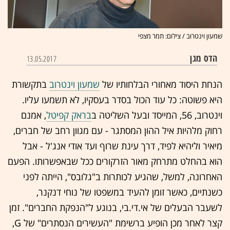
שמעון וינטרוב / צילום: תמר מצפי
הדס מגן
13.05.2017
הנחת היסוד מאחורי הבלחותיו של
שמעון וינטרוב
בתקשורת
היא פשוטה: כל עוד הכול בסדר בעסקיו, לא תשמעו עליו.
וינטרוב, 56, המייסד ובעל השליטה ב
בראק קפיטל
, אמנם
רחוק מלהיות איל ההון המסתגר - עם מגוון רחב של חברים,
מיאיר וליהיא לפיד, דרך עינת שרוף ועד אודי אנג'ל - אבל
הוא בהחלט מתרחק מאור הזרקורים ככל שבאפשרותו. הפעם
האחרונה, למשל, שהגיע לכותרות ב"גלובס", הייתה לפני
כשנתיים, כאשר זומן להעיד במשפטו של נוחי דנקנר,
לשעבר הבעלים של אי.די.בי, בנוגע ל"הנפקת החברים". זמן
קצר לאחר מכן הופיע ברשימת "העשירים הנסתרים" של G,