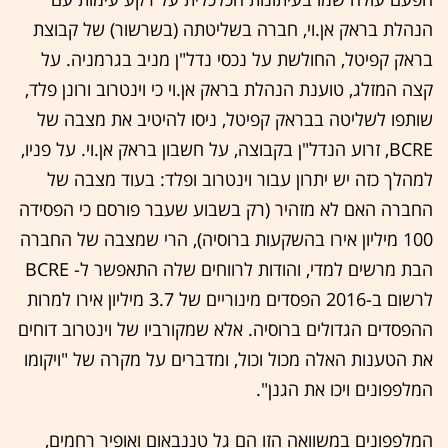
הנהלת בראק אן.וי, חברה בשליטתה (בשרשור) של קבוצת
בראק קפיטל, החולשת על נכסי נדל"ן מניב בגרמניה. על
קצה המזלג, טוענת הנהלת בראק אן.וי כי וינטרוב ורונן פלד,
שותפו לשליטה בבראק קפיטל, ניסו להיטיב את מצבה של
BCRE, זרוע הנדל"ן בקבוצה, על חשבון בראק אן.וי. על פניו,
למהלך כזה יש יתרון עבור וינטרוב ופלד: בעוד מצבה של
החברה האם לא מזהיר (רק בשבוע שעבר פורסם כי הפסידה
100 מיליון אירו בהשקעות ברוסיה), הרי שמצבה של החברה
הבת מרשים למדי, והודות לרווחים שלה התאפשר ל- BCRE
לרשום ב-2016 הפסדים מינוריים של 3.7 מיליון אירו למרות
ההפסדים הגדולים ברוסיה. אלא שמקורביו של וינטרוב דוחים
את הטענות האלה מכול וכול, ומדברים על מקרה של "ויקומו
המלפפונים ויכו את הגנן".
המלפפונים במשוואה הזו הם גל טננבאום ואופיר רחמים,