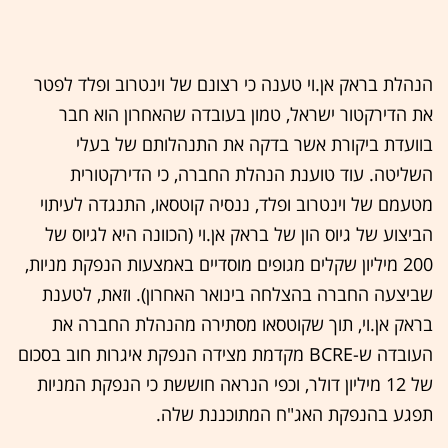
הנהלת בראק אן.וי טענה כי רצונם של וינטרוב ופלד לפטר
את הדירקטור ישראל, טמון בעובדה שהאחרון הוא חבר
בוועדת ביקורת אשר בדקה את התנהלותם של בעלי
השליטה. עוד טוענת הנהלת החברה, כי הדירקטורית
מטעמם של וינטרוב ופלד, ננסיה קוטסאו, התנגדה לעיתוי
הביצוע של גיוס הון של בראק אן.וי (הכוונה היא לגיוס של
200 מיליון שקלים מגופים מוסדיים באמצעות הנפקת מניות,
שביצעה החברה בהצלחה בינואר האחרון). וזאת, לטענת
בראק אן.וי, תוך שקוטסאו מסתירה מהנהלת החברה את
העובדה ש-BCRE מקדמת מצידה הנפקת איגרות חוב בסכום
של 12 מיליון דולר, וכפי הנראה חוששת כי הנפקת המניות
תפגע בהנפקת האג"ח המתוכננת שלה.