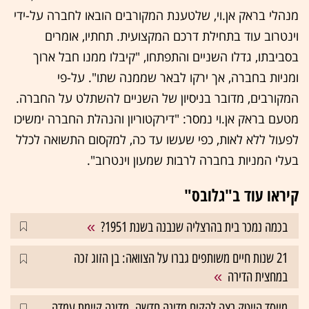
מנהלי בראק אן.וי, שלטענת המקורבים הובאו לחברה על-ידי
וינטרוב עוד בתחילת דרכם המקצועית. תחתיו, אומרים
בסביבתו, גדלו השניים והתפתחו, "קיבלו ממנו חבל ארוך
ומניות בחברה, אך ירקו לבאר שממנה שתו". על-פי
המקורבים, מדובר בניסיון של השניים להשתלט על החברה.
מטעם בראק אן.וי נמסר: "דירקטוריון והנהלת החברה ימשיכו
לפעול ללא לאות, כפי שעשו עד כה, למקסום התשואה לכלל
בעלי המניות בחברה לרבות שמעון וינטרוב".
קיראו עוד ב"גלובס"
בכמה נמכר בית בהרצליה שנבנה בשנת 1951?
21 שנות חיים משותפים גברו על הצוואה: בן הזוג זכה
במחצית הדירה
מייסד הייטק רצה להקים מדינה חדשה. מדינה קיימת עמדה