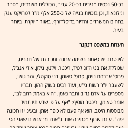
בכ-50 נכסים מניבים בכ-20 ערים, הכוללים משרדים, מסחר
ומלונאות, וכן בזכויות בנייה של כ-250 אלף מ"ר לפרויקט ענק
בתחום המשרדים והדיור בדיסלדורף, באזור היוקרתי ביותר
בעיר.
העדות במשפט דנקנר
לוינטרוב יש כאמור רשימה ארוכה ומכובדת של חברים,
שכוללת את בני הזוג לפיד, ריכטר, וילנץ, גילון, אודי אנג'ל,
פרופ' אברהם נוימן, פרופ' טאומן, דני טוקטלי, זהר גושן,
לשעבר יו"ר רשות ני"ע, ועוד רבים בשוק ההון. חבריו
מספרים על אדם נדיב וחבר נאמן. "הוא באמת רחב לב",
אומר טאומן, וריכטר מוסיף: "אף על פי שדעותיו תמיד
מבוססות היטב, הוא אף פעם לא כופה אותן, ובעיניי זו תכונה
יפה". עינת שרוף מכתירה אותו כ"אחד מהאנשים שאני הכי
גאה להכיר בחיים שלי", ובן זוגה תמיר הרפז אומר שמדובר