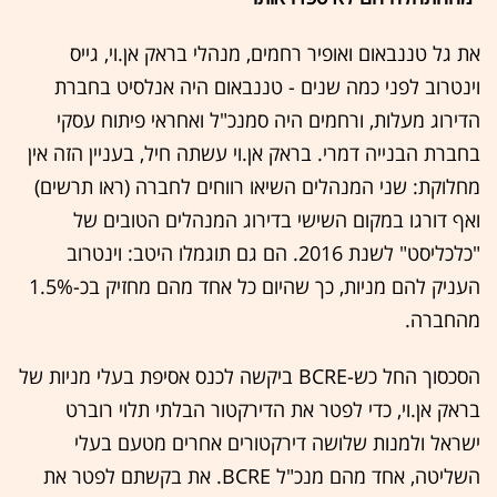
את גל טננבאום ואופיר רחמים, מנהלי בראק אן.וי, גייס
וינטרוב לפני כמה שנים - טננבאום היה אנלסיט בחברת
הדירוג מעלות, ורחמים היה סמנכ"ל ואחראי פיתוח עסקי
בחברת הבנייה דמרי. בראק אן.וי עשתה חיל, בעניין הזה אין
מחלוקת: שני המנהלים השיאו רווחים לחברה (ראו תרשים)
ואף דורגו במקום השישי בדירוג המנהלים הטובים של
"כלכליסט" לשנת 2016. הם גם תוגמלו היטב: וינטרוב
העניק להם מניות, כך שהיום כל אחד מהם מחזיק בכ-1.5%
מהחברה.
הסכסוך החל כש-BCRE ביקשה לכנס אסיפת בעלי מניות של
בראק אן.וי, כדי לפטר את הדירקטור הבלתי תלוי רוברט
ישראל ולמנות שלושה דירקטורים אחרים מטעם בעלי
השליטה, אחד מהם מנכ"ל BCRE. את בקשתם לפטר את