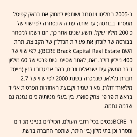
ב-2005 החליטו וינטרוב ושותפיו למחוק את בראק קפיטל
ממסחר בבורסה; עד אותה עת היא נסחרה לפי שווי של
כ-200 מיליון שקל. תשע שנים אחר כך, הם רשמו למסחר
בבורסה של לונדון את פעילות הנדל"ן של הקבוצה, תחת
השם BCRE Brack Capital Real Estate)), לפי שווי של
400 מיליון דולר. זאת, לאחר שסיימו גיוס פרטי של 60 מיליון
דולר ממשקיעים ישראלים וזרים, בהם אביגדור וילנץ (מייסד
חברת גלילאו, שנמכרה בשנת 2000 לפי שווי של 2.7
מיליארד דולר), מאיר שמיר וקבוצת האחזקות הפרטית אלייד
בראשות פרופ' יצחק סוארי. בין בעלי מניותיה כיום נמנה גם
שלמה נחמה.
ל- BCREנכסים בכל רחבי העולם, הכוללים בנייני מגורים
ומסחר וכן בתי מלון (בין היתר, שותפה החברה ברשת