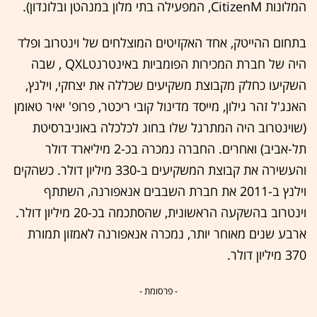
המלונות CitizenM, המפעילה בתי מלון במנהטן ובלונדון).
בתחום ההייטק, אחד האקזיטים המוצלחים של וינטרוב ופלד
היה של חברת המכירות הפומביות באינטרנטQXL , שבה
השקיעו כחלק מקבוצת משקיעים שכללה את יצחקי, וילנץ,
האנג'ל זהר גילון, מייסד מדינול קובי ריכטר, פרופ' יאיר טאומן
(שוינטרוב היה המתרגל שלו בחוג לכלכלה באוניברסיטת
תל-אביב) ואחרים. החברה נמכרה בכ-2 מיליארד דולר
והעשירה את קבוצת המשקיעים ב-330 מיליון דולר. כשהקים
וילנץ ב-2011 את חברת השבבים אנאפורנה, השתתף
וינטרוב בהשקעה הראשונית, שהסתכמה בכ-20 מיליון דולר.
ארבע שנים מאוחר יותר, נמכרה אנאפורנה לאמזון תמורת
370 מיליון דולר.
- פרסומת -