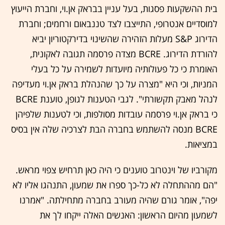
בית ההשקעות פסגות, בעל עניין בבראק אן.וי, וחברת הייעוץ
למוסדיים אנטרופי, התייצבו לצד טננבאום ורחמים; וחברת
הדירוג S&P מעלות הזהירה שהשינוי בדירקטוריון יביא
להורדת הדירוג. BCRE מצדה פרסמה תגובה לאקונית,
האומרת כי כל פעולותיה מיועדות לשמירה על כל בעלי
המניות, וכי היא "מצרה על כך שהנהלת בראק אן.וי מעדיפה
לנהל מאבק תקשורתי". לגבי הטענות לגופן, טוענת BCRE
כי בראק אן.וי פרסמה עובדות מסולפות, וכי לטענות שלפיהן
BCRE מנסה להשתמש בחברה הבת לצרכיה שלה אין בסיס
במציאות.
מקורביו של וינטרוב טוענים כי היה כאן תרחיש צפוי מראש.
"הם מההתחלה לא כל-כך ספרו את שמעון, התנהגו אליו לא
יפה", אומר גורם שהיה מעורב בחברה מתחילתה. "אמרנו
לשמעון מהיום הראשון: האנשים האלה ייקחו לך את