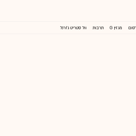
רסום
מגזין G
תרבות
וול סטריט ג'ורנל