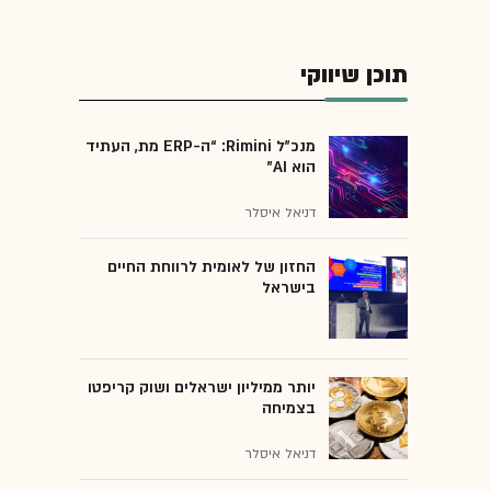
תוכן שיווקי
מנכ״ל Rimini: “ה-ERP מת, העתיד
הוא AI"
דניאל איסלר
החזון של לאומית לרווחת החיים
בישראל
יותר ממיליון ישראלים ושוק קריפטו
בצמיחה
דניאל איסלר