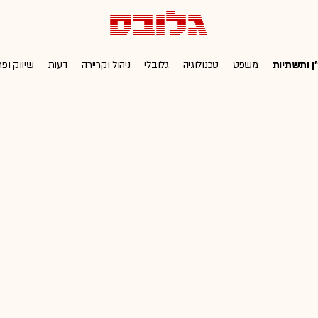
'ן ותשתיות
משפט
טכנולוגיה
גלובלי
ניהול וקריירה
דעות
שיווק ופ