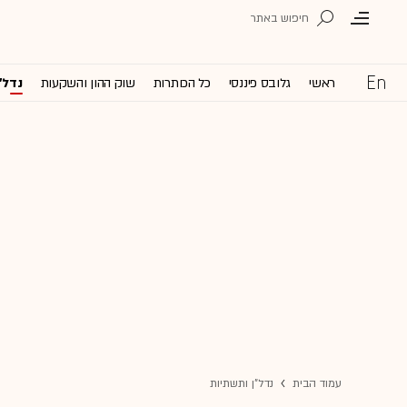
ראשי
גלובס פיננסי
כל הכותרות
שוק ההון והשקעות
נדל'
עמוד הבית
נדל"ן ותשתיות