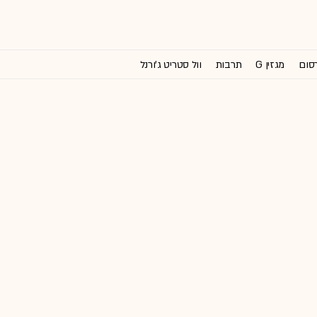
רסום
מגזין G
תרבות
וול סטריט ג'ורנל