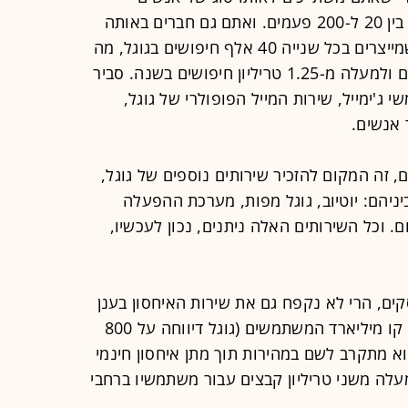
שביממה האחרונה חיפשו משהו בגוגל בין 20 ל-200 פעמים. ואתם גם חברים באותה
קהילה ענקית של תושבי כדור הארץ שמייצרים בכל שנייה 40 אלף חיפושים בגוגל, מה
שמצטבר לכ-3.5 מיליארד חיפושים ביום ולמעלה מ-1.25 טריליון חיפושים בשנה. סביר
'ימייל, שירות המייל הפופולרי של גוגל,
, זה המקום להזכיר שירותים נוספים של גוגל,
ניהם: יוטיוב, גוגל מפות, מערכת ההפעלה
. וכל השירותים האלה ניתנים, נכון לעכשיו,
קים, הרי לא נקפח גם את שירות האיחסון בענן
'גוגל דרייב', שכנראה עוד לא חצה את קו מיליארד המשתמשים (גוגל דיווחה על 800
א מתקרב לשם במהירות תוך מתן איחסון חינמי
 כה למעלה משני טריליון קבצים עבור משתמשיו ברחבי