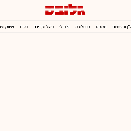
''ן ותשתיות
משפט
טכנולוגיה
גלובלי
ניהול וקריירה
דעות
שיווק ופ