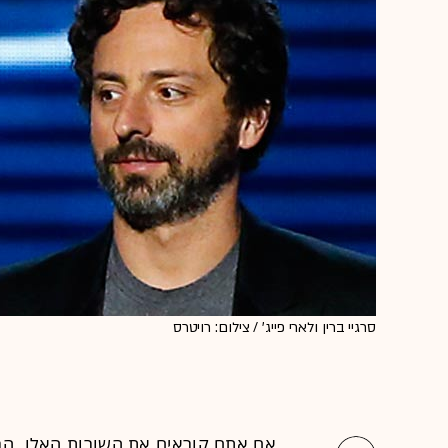
סרגיי ברין ולארי פייג' / צילום: רויטרס
אם אתם קוראים את השורות האלו, הר