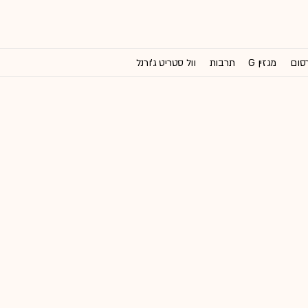
רסום
מגזין G
תרבות
וול סטריט ג'ורנל