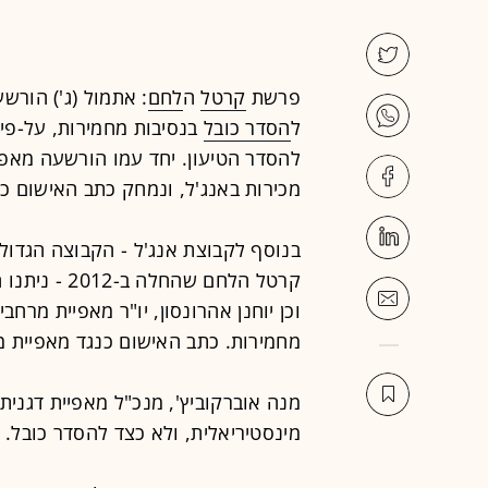
פרשת
קרטל
ה
לחם
: אתמול (ג') הורש
ל
הסדר כובל
בנסיבות מחמירות, על-פי
להסדר הטיעון. יחד עמו הורשעה מאפיית
מכירות באנג'ל, ונמחק כתב האישום כ
בנוסף לקבוצת אנג'ל - הקבוצה הגדו
קרטל הלחם שה
וכן יוחנן אהרונסון, יו"ר מאפיית מרח
מחמירות. כתב האישום כנגד מאפיית 
מנה אוברקוביץ', מנכ"ל מאפיית דגני
מינסטיריאלית, ולא כצד להסדר כובל.