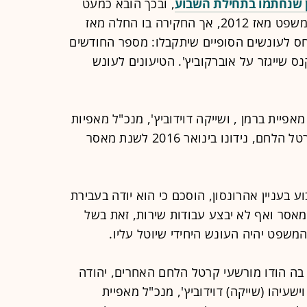
ן שנחתמו בתחילת השבוע
, ובכך הובא כמעט
לידי סיום תיק שכאמור מתנהל בבית המשפט מאז 2012, אך החקירה בו החלה מאז
ביחס לעונשים הסופיים שיתקבלו: מספר החודשים
נס שייגזר על אוברקוביץ'. הטיעונים לעונש
מאפיית ברמן , ושייקה דוידוביץ', מנכ"ל מאפיות
דוידוביץ', שהורשעו אף הם בפרשת קרטל הלחם, נידונו בינואר 2016 לשנת מאסר
 בעניין אהרונסון, הוסכם כי הוא יודה בעבירת
מאסר ואף לא יבצע עבודות שירות, זאת בשל
המשפט יהיה העונש היחידי שיוטל עליו.
בה הודו מורשעי קרטל הלחם האחרים, יהודה
שעיהו (שייקה) דוידוביץ', מנכ"ל מאפיית