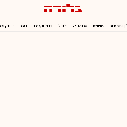
''ן ותשתיות
משפט
טכנולוגיה
גלובלי
ניהול וקריירה
דעות
שיווק ופ