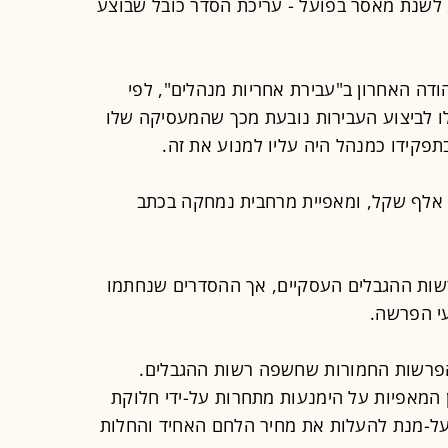
דוידוביץ'; שכאמור נידונו בינואר 2016 לשנת מאסר בפועל - עריכת הסדר כובל שבוצע
דה האחרון ב"עבירת אחריות מנהלים", לפי
ו לביצוע העבירות נובעת מכך שהמעסיקה שלו
בתפקידו כמנהל היה עליו למנוע את זה.
ל מאפיית דגנית הוטל קנס בסך 700 אלף שקל, ומאפיית מרחבית נמחקה בכתב
רשות ההגבלים העסקיים, אך ההסדרים שנחתמו
י הפרשה.
רשות החמורות שחשפה רשות ההגבלים.
המאפיות על הימנעות מתחרות על-ידי חלוקת
ם על-מנת להעלות את מחיר הלחם האחיד והחלות