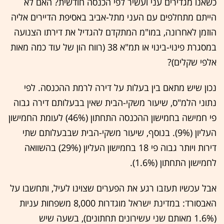
כשאנו מגדירים עני ועשיר לפי הכנסה חודשית? האם לא
הייתם מתחלפים עם העני מתל-אביב באסיפת הדיירים אליה
הוזמן לאחרונה, במו"מ המתקדם להגדיל את דירתו הצנועה
במסגרת פינוי-בינוי או תמ"א 38 (רווח הון של עוד כמה מאות
אלפי שקלים)?
נכון שיש מתאם בין בעלות על דירה לרמת ההכנסה. לפי
נתוני הלמ"ס, שיעור משקי-הבית שאין בבעלותם דירה גבוה
פי חמישה בחמישון ההכנסה התחתון (46%) לעומת החמישון
העליון (9%). בנוסף, שיעור משקי-הבית שבבעלותם שתי
דירות ויותר גבוה פי 18 בחמישון העליון (29%) בהשוואה
לחמישון התחתון (1.6%).
אבל עכשיו תעזבו רגע את הפערים שצוינו לעיל, ותחשבו על
האבסורד: במדינת ישראל מוגדרות 8,000 משפחות עניות
(1.6% מאותם שני עשירונים תחתונים), בשעה שיש