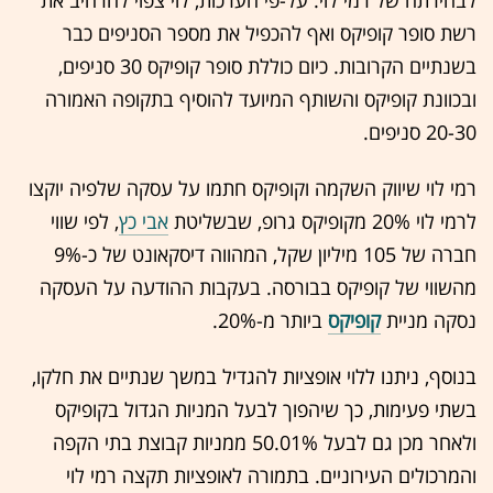
לבחירתה של רמי לוי. על-פי הערכות, לוי צפוי להרחיב את
רשת סופר קופיקס ואף להכפיל את מספר הסניפים כבר
בשנתיים הקרובות. כיום כוללת סופר קופיקס 30 סניפים,
ובכוונת קופיקס והשותף המיועד להוסיף בתקופה האמורה
20-30 סניפים.
רמי לוי שיווק השקמה וקופיקס חתמו על עסקה שלפיה יוקצו
לרמי לוי 20% מקופיקס גרופ, שבשליטת
אבי כץ
, לפי שווי
חברה של 105 מיליון שקל, המהווה דיסקאונט של כ-9%
מהשווי של קופיקס בבורסה. בעקבות ההודעה על העסקה
נסקה מניית
קופיקס
ביותר מ-20%.
בנוסף, ניתנו ללוי אופציות להגדיל במשך שנתיים את חלקו,
בשתי פעימות, כך שיהפוך לבעל המניות הגדול בקופיקס
ולאחר מכן גם לבעל 50.01% ממניות קבוצת בתי הקפה
והמרכולים העירוניים. בתמורה לאופציות תקצה רמי לוי