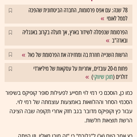
78 שנה: עם אפס פרסומות, החברה הביטחונית שהפכה
לסמל לאומי
הפרסומת שנפסלה לשידור בארץ, אך תעלה בקרוב באנגליה
ובארה"ב
הרשות השנייה חוזרת בה ומחזירה את הפרסומת של כאל
פחות מ-20 עובדים, אחריות על עסקאות של מיליארדי
דולרים (
תוכן שיווקי
)
כמו כן, הוסכם כי רמי לוי תסייע לפעילות סופר קופיקס בשיפור
הסכמי הסחר וההלוואות באמצעות עוצמתה של רמי לוי.
עבור כץ וקופיקס מדובר בגב חזק אחרי תקופה שבה הציגה
הרשת תוצאות חלשות.
כץ אמר היום (א') ל"גלובס" כי "זה מובן מאליו, וזו הייתה