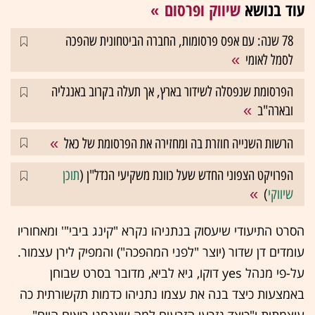
עוד בנושא
שיווק ופרסום
78 שנה: עם אפס פרסומות, החברה הביטחונית שהפכה
לסמל לאומי
הפרסומת שנפסלה לשידור בארץ, אך תעלה בקרוב באנגליה
ובארה"ב
הרשות השנייה חוזרת בה ומחזירה את הפרסומת של כאל
הפרויקט הצפוני החדש שעל כוונת משקיעי הנדל"ן (
תוכן
שיווקי
)
הסרט התיעודי שיעסוק בנתניהו נקרא "קינג ביבי"' ומאחוריו
עומדים דן שדור (יוצר "לפני המהפכה") והמפיק לירן עצמור.
על-פי מנהל yes דוקו, גיא לביא, מדובר בסרט שבוחן
באמצעות כיצד בנה את עצמו נתניהו כדמות תקשורתית כה
עוצמתית ו"כיצד נזרעו הזרעים למה שאנחנו רואים היום".