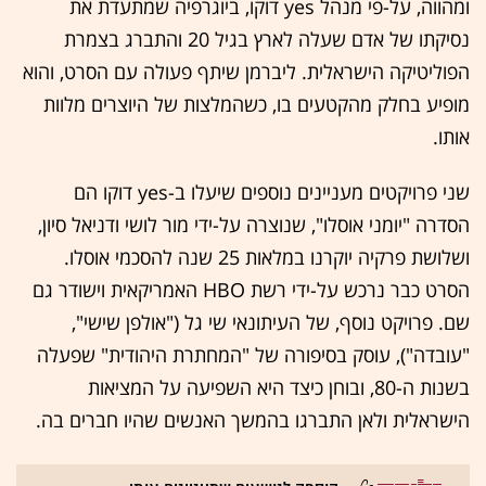
ומהווה, על-פי מנהל yes דוקו, ביוגרפיה שמתעדת את
נסיקתו של אדם שעלה לארץ בגיל 20 והתברג בצמרת
הפוליטיקה הישראלית. ליברמן שיתף פעולה עם הסרט, והוא
מופיע בחלק מהקטעים בו, כשהמלצות של היוצרים מלוות
אותו.
שני פרויקטים מעניינים נוספים שיעלו ב-yes דוקו הם
הסדרה "יומני אוסלו", שנוצרה על-ידי מור לושי ודניאל סיון,
ושלושת פרקיה יוקרנו במלאות 25 שנה להסכמי אוסלו.
הסרט כבר נרכש על-ידי רשת HBO האמריקאית וישודר גם
שם. פרויקט נוסף, של העיתונאי שי גל ("אולפן שישי",
"עובדה"), עוסק בסיפורה של "המחתרת היהודית" שפעלה
בשנות ה-80, ובוחן כיצד היא השפיעה על המציאות
הישראלית ולאן התברגו בהמשך האנשים שהיו חברים בה.