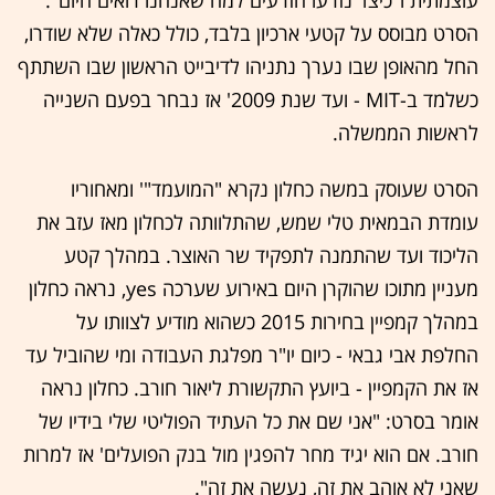
הסרט מבוסס על קטעי ארכיון בלבד, כולל כאלה שלא שודרו,
החל מהאופן שבו נערך נתניהו לדיבייט הראשון שבו השתתף
כשלמד ב-MIT - ועד שנת 2009' אז נבחר בפעם השנייה
לראשות הממשלה.
הסרט שעוסק במשה כחלון נקרא "המועמד"' ומאחוריו
עומדת הבמאית טלי שמש, שהתלוותה לכחלון מאז עזב את
הליכוד ועד שהתמנה לתפקיד שר האוצר. במהלך קטע
מעניין מתוכו שהוקרן היום באירוע שערכה yes, נראה כחלון
במהלך קמפיין בחירות 2015 כשהוא מודיע לצוותו על
החלפת אבי גבאי - כיום יו"ר מפלגת העבודה ומי שהוביל עד
אז את הקמפיין - ביועץ התקשורת ליאור חורב. כחלון נראה
אומר בסרט: "אני שם את כל העתיד הפוליטי שלי בידיו של
חורב. אם הוא יגיד מחר להפגין מול בנק הפועלים' אז למרות
שאני לא אוהב את זה, נעשה את זה".