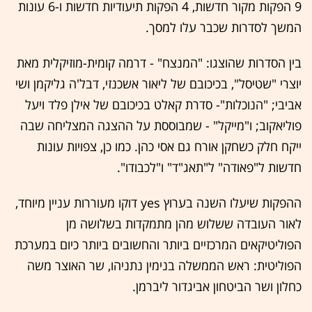
9 הפקות מקור חדשות, 4 הפקות תיעודיות חדשות ו-6 עונות
המשך לסדרות שכבר עלו למסך.
בין הסדרות שהוצגו: "המנצח" - דרמה קומית-מוזיקלית מאת
יוצרי "שטיסל", בכיכובם של ליאור אשכנזי, דבל'ה גליקמן ושי
אביבי; "הנוכלות"- סדרת קאלט בכיכובם של אילן פלד ויעל
פוליאקוב; ו"מייקל" - שמבוססת על ההצגה המצליחה שבה
ייקח חלק כשחקן אורח גם אסי כהן. כמו כן, צפויות עונות
חדשות ל"פאודה" ל"תאג"ד" ו"לכבודו".
ההפקות שיעלו השנה בערוץ yes דוקו מעוררות עניין מיוחד,
לאור העובדה ששלוש מהן מתמקדות בשלושה מן
הפוליטיקאים המרכזיים ביותר והחשובים ביותר כיום במערכת
הפוליטית: ראש הממשלה בנימין נתניהו, שר האוצר משה
כחלון ושר הביטחון אביגדור ליברמן.