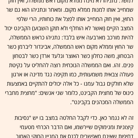
למשל: נתניהו לא מינה ממלא מקום ראש ממשלה, ואין חוק
שמחייב אותו למנות ממלא מקום. ומאחר ונתניהו הוא גם שר
החוץ, ואין חוק המחייב אותו לפצל את כוחותיו, הרי שלפי
המצב הקיים (ואשר לא הוחלף ולא תוקן השבוע) הקבינט יכול
להיות מורכב מארבעה איש בלבד: נתניהו כראש הממשלה,
שר החוץ וממלא מקום ראש הממשלה, אביגדור ליברמן כשר
הבטחון, משה כחלון כשר האוצר וגלעד ארדן כשר לבטחון
פנים. זהו. ואם הממשלה הנוכחית רוצה להחליט על נקיטת
פעולה צבאית משמעותית, כמו תקיפה נגד מדינה או ארגון
שלא חולקים גבול עמנו - כל אלה יכולים להתקיים באמצעות
כינוס של מחצית הקבינט, כלומר שני אנשים: "מחצית מחברי
הממשלה המכהנים בקבינט".
זה לא נגמר כאן. כדי לקבל החלטה במצב בו יש "נסיבות
קיצוניות ומנימוקים שיירשמו, ואם הדבר הכרחי מטעמי
דחיפות שאינם מאפשרים לכנס את המניין החוקי האמור