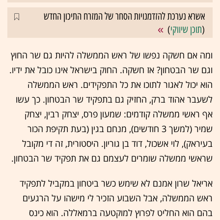
אשרא נערכת להזדמנויות הסחר של המזרח התיכון החדש
(
תוכן שיווקי
)
ומה אם חשקה נפשו של ראש הממשלה להיות גם שר החוץ
וגם שר הבטחון? אז חשקה. החוק בישראל אינו כובל את ידיו.
הוא יכול לאגור לתוכו את כל התפקידים. ראש הממשלה
לשעבר אהוד ברק, החזיק גם בתפקיד שר הבטחון. כך עשו
אף ראשי ממשלה קודמים: שמעון פרס, יצחק רבין, יצחק
שמיר (למשך 3 חודשים), מנחם בגין (בעת תקיפת הכור
בעיראק), לוי אשכול, דוד בן גוריון. היסטורית, זה די מקובל
שראשי ממשלה שומרים לעצמם גם את תפקיד שר הבטחון.
אריאל שרון אמנם לא שימש כשר ביטחון במקביל לתפקיד
ראש הממשלה, אבל השבוע הזכיר לי מישהו על הרגעים
בהם הוא החליט לפרוץ למוקטעה ברמאללה. הוא כינס