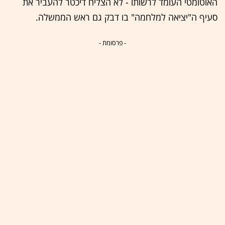
האוטומטי העומד לרשותו - לא הצליח דיכטר להעביר את
סעיף ה"יציאה למלחמה" בו דבק גם ראש הממשלה.
- פרסומת -