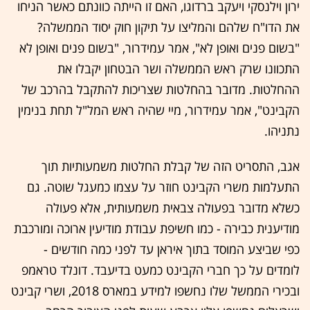
ירון וילנסקי ויעקב ברדוגו, האם זו הייתה כוונתם כאשר הניחו
את הדו"ח שלהם והמליצו על תיקון חוק יסוד הממשלה?
"בשום פנים ואופן לא", אמר עמידרור, "בשום פנים ואופן לא
התכוונו שרק ראש הממשלה ושר הבטחון יקבלו את
ההחלטות. מדובר בהחלטות שצריכות להתקבל בהרכב של
הקבינט", אמר עמידרור, מיי שהיה ראש המל"ל תחת בנימין
נתניהו.
אגב, התסריט הזה של קבלת החלטות משמעותיות תוך
התעלמות משרי הקבינט חוזר על עצמו כמעגל שוטה. גם
כשלא מדובר בפעולה צבאית משמעותית, אלא פעולה
מודיענית כבירה - כמו חשיפת עבודת מודיעין ארוכה ומורכבת
כפי שביצע המוסד בתוך איראן עד לפני כמה חודשים -
לומדים על כך חברי הקבינט כמעט בדיעבד. דונלד טראמפ
ובכירי הממשל שלו נחשפו למידע במארס 2018, ושרי קבינט