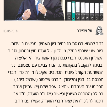
טל שניידר
03.05.2018
נדיר למצוא בכנסת הנוכחית דיון מעמיק ומרשים בוועדות.
ביום שני ישבתי בחלק מן הדיון של ועדת חוץ ובטחון, וסביב
השולחן התכנסו חברי כנסת מן האופוזיציה והקואליציה
ובניגוד למקובל במקומותינו, הם הצביעו עם מצפונם ונגד
המשמעת הקואליציונית ותכתיבים שקיבלו מן הליכוד. חברי
הכנסת בני בגין (הליכוד) ורוברט אילטוב (ישראל ביתנו)
הסכימו עם העמדות שהציגו עפר שלח (יש עתיד) ועמר
בר-לב (המחנה הציוני) וכאשר גייס יו"ר הועדה, ח"כ אבי
דיכטר (הליכוד) את שאר חברי הוועדה, אפילו עם הרוב