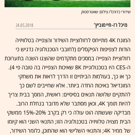
שידורי כדורגל/ צילום: שאטרסטוק
מיכל רז-חיימוביץ'
24.05.2018
המונח 4K מתייחס לרזולוציית השידור והצפייה בטלוויזיה
הודות לצפיפות הפיקסלים (לחובבי הטכנולוגיה נדגיש כי
רזולוציית הצפייה במסכים מתקדמים שהוצגו השנה בתערוכת
ה-CES היו בטכנולוגיית 8K שאיכות הצפייה בה טובה פי 4).
כך או כך, בעולמות הביתיים זו הדרך לראות את משחקי
המונדיאל באיכות החדה ביותר. אלא שחייבים לשם כך
להתקיים שלושה תנאים בסיסיים: ראשית, המסך בבית צריך
להיות תומך 4K, וכאן מסתבר שלא מדובר בנחלת הרוב.
מבדיקה שעשתה הוט עולה כי רק בקרב 20%-15% ממשקי
הבית מצויה טלוויזיה בטכנולוגיה הזו; התנאי השני הוא קיומו
של ממיר 4K; והתנאי השלישי הוא שהתוכן, כלומר השידור,