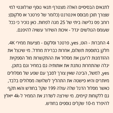
לתנאים הבסיסיים האלה מצטרף תנאי נוסף שרלוונטי למי
שצורך תוכן מבוסס אינטרנט (כלומר של פרטנר או סלקום):
רוחב פס גלישה ביתי של 25 מגה לפחות. כאן נזכיר כי ככל
שעומס הגולשים יגדל - איכות השידור עשויה להיפגם.
4 החברות - הוט, yes, פרטנר וסלקום - מציעות ממירי 4K.
חלקן בתוספת תשלום, אחרות כברירת מחדל. מי שינצל את
ההזדמנות לרענן את מסלול את ההתקשרות מול הספקיות
יגלה שהתחרות נותנת את אותותיה גם במחיר וגם בתוכן.
yes, למשל, הבינה שאין צורך לסבך עם שפע של מסלולים
מיותרים והיא פישטה את התהליך לשלושה מסלולים בלבד,
כאשר מסלול הדגל שלה עולה 199 שקל בחודש והוא תקף
גם ללקוחות קיימים. מי שירצה לשדרג את הממיר ל-4k ייאלץ
להיפרד מ-10 שקלים נוספים בחודש.