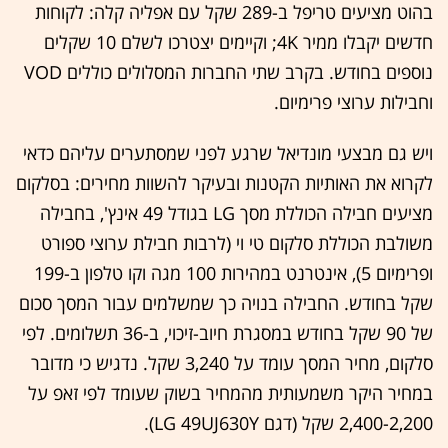
בהוט מציעים טריפל ב-289 שקל עם אפליה קלה: לקוחות
חדשים יקבלו ממיר 4K; וקיימים יצטרכו לשלם 10 שקלים
נוספים בחודש. בקרב שתי החברות המסלולים כוללים VOD
וחבילות ערוצי פרימיום.
ויש גם מבצעי מונדיאל שרגע לפני שמסתערים עליהם כדאי
לקרוא את האותיות הקטנות ובעיקר להשוות מחירים: בסלקום
מציעים חבילה הכוללת מסך LG בגודל 49 אינץ', בחבילה
משולבת הכוללת סלקום טי וי (לרבות חבילת ערוצי ספורט
ופרימיום 5), אינטרנט במהירות 100 מגה וקו טלפון ב-199
שקל בחודש. החבילה בנויה כך שמשלמים עבור המסך סכום
של 90 שקל בחודש במסגרת חיוב-זיכוי, ב-36 תשלומים. לפי
סלקום, מחיר המסך עומד על 3,240 שקל. נדגיש כי מדובר
במחיר היקר משמעותית מהמחיר בשוק שעומד לפי זאפ על
2,400-2,200 שקל (דגם LG 49UJ630Y).