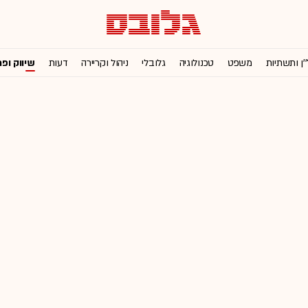
'ן ותשתיות
משפט
טכנולוגיה
גלובלי
ניהול וקריירה
דעות
שיווק ופ