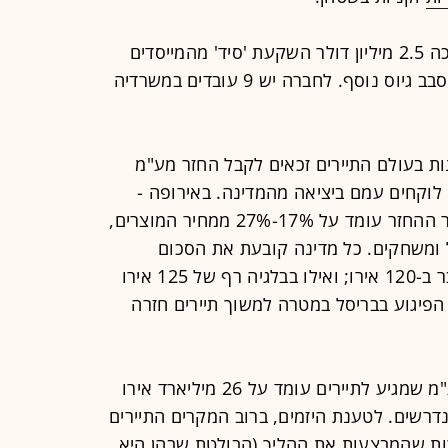
החברה שהוקמה לפני שנה גייסה עד כה 2.5 מיליון דולר השקעת 'סיד' מהמייסדים
וממשקיעים פרטיים, והיא ניצבת בפני סבב גיוס נוסף. לחברה יש 9 עובדים במשרדיה
י Refundit, ביותר מ-50 מדינות בעולם התיירים זכאים לקבל החזר מע"מ
לוקחים עמם ביציאה מהמדינה. באירופה -
השוק בו מתמקדת האפליקציה - שיעור ההחזר עומד על 17%-27% ממחיר המוצרים,
 ומשחקים. כל מדינה קובעת את הסכום
המינימלי להחזר: בצרפת, למשל, מדובר ב-120 אירו; ואילו בבלגיה רף של 125 אירו
 ירד ל-50 אירו אחרי הפיגוע בבריסל במטרה למשוך תיירים חזרה
לפי נתוני Refundit, היקף החזר המע"מ שמגיע לתיירים עומד על 26 מיליארד אירו
 אירו מתוכם נדרשים. לטענת היזמים, ברוב המקרים התיירים
 עמלות של 30%-60% לחברות שהמבצעות את ההליך (הבולטת שבהן היא