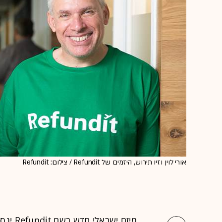
אורי לוין וזיו תירוש, היזמים של Refundit / צילום: Refundit
מיזם ישראלי חדש בשם Refundit ינסה להקל על הליך קבלת החזר