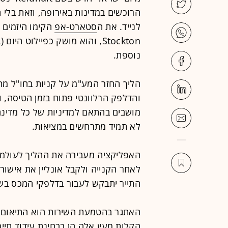
הרוכשים במדינות באירופה, וזאת בלי ת
לנייד. את ה
סטארט-אפ
הקימו היזמים
א
Stockton, והוא מושק כפיילוט 
נוספת.
הליך החזר המע"מ על קניות בחו"ל מ
והדלפק הרלוונטי פתוח בזמן הטיסה, ו
מושבים בהתאם למדיניות של כל מדינה
לא תמיד מתרחשים במציאות.
האפליקציה מעבירה את ההליך לעולמות
לאחר הקנייה ולקבל אונליין את אישו
התייר יתבקש לעבור בדלפקי המכס בשד
האתגר בהטמעת השירות הוא התיאום מו
הקלות מעין אלה הן בבחינת עידוד
תייר