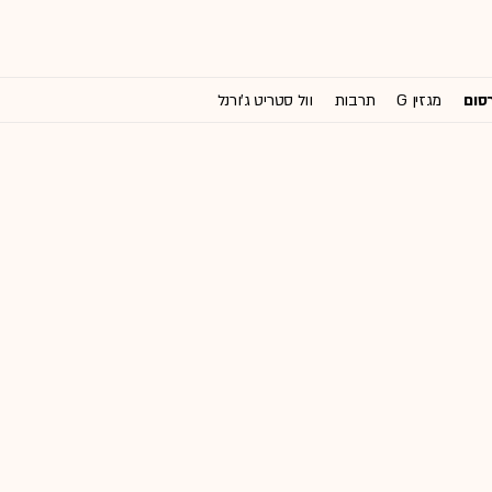
רסום
מגזין G
תרבות
וול סטריט ג'ורנל