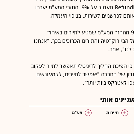
גלובל בלו), בשעה שהעמלה שתגבה Refundit תעמוד על 9%. החזרי המע"מ יעברו
לדברי לוין, המשמש כיו"ר החברה, 90% מהחזר המע"מ שמגיע לתיירים באיחוד
 הביורוקרטיה והתורים הכרוכים בכך. "אנחנו
לנו", אמר.
כי הפיכת ההליך לדיגיטלי תאפשר לתייר לעקוב
ון של החברה "יאפשר לתיירים, לקמעונאים
 לאטרקטיביות יותר".
יינים אותי
תיירות
מע"מ