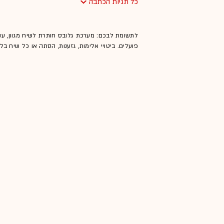
כל תגיות הכתבה
לתשומת לבכם: מערכת גלובס חותרת לשיח מגוון, ענ
פועלים. ביטויי אלימות, גזענות, הסתה או כל שיח ב