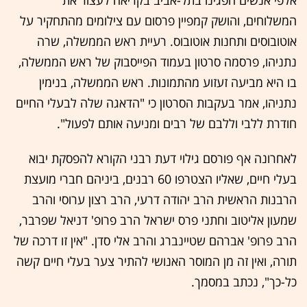
אלפי אנשים הפגינו בתל-אביב בקריאה לעצור את
המשלוחים, והושק קמפיין פרסום עם צילומים מהתחקיר על
אוטובוסים ותחנות אוטובוס. רעיית ראש הממשלה, שרה
נתניהו, פרסמה סרטון בעמוד הפייסבוק של ראש הממשלה,
בו היא מביעה זעזוע מהתמונות. ראש הממשלה, בנימין
נתניהו, אמר בעקבות הסרטון כי "הדאגה שלה לבעלי החיים
חודרת ללבי וללבם של רבים ומניעה אותם לפעול".
לאחרונה אף פורסם גילוי דעת רבני הקורא להפסקת יבוא
בעלי חיים, שאליו הצטרפו 60 רבנים, ביניהם חברי מועצת
הרבנות הראשית הרב יהודה דרעי, הרב רצון ערוסי והרב
שמעון אליטוב וחתני פרס ישראל הרב פרופ' דניאל שפרבר,
הרב פרופ' אברהם שטיינברג והרב אלי סדן. "אין זו דרכה של
תורה, ואין זה מן המוסר האנושי להתיר צער בעלי חיים קשה
כל-כך", נכתב במסמך.