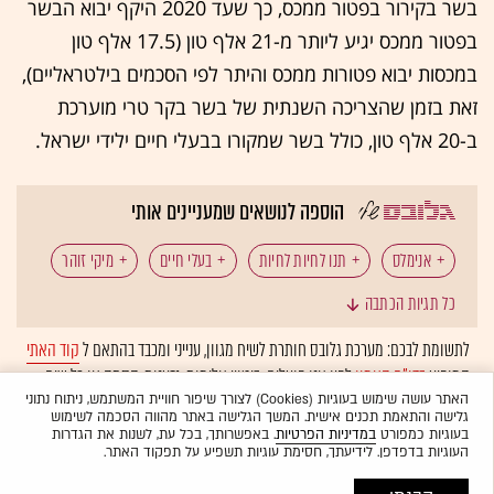
בשר בקירור בפטור ממכס, כך שעד 2020 היקף יבוא הבשר
בפטור ממכס יגיע ליותר מ-21 אלף טון (17.5 אלף טון
במכסות יבוא פטורות ממכס והיתר לפי הסכמים בילטראליים),
זאת בזמן שהצריכה השנתית של בשר בקר טרי מוערכת
ב-20 אלף טון, כולל בשר שמקורו בבעלי חיים ילידי ישראל.
הוספה לנושאים שמעניינים אותי
אנימלס
תנו לחיות לחיות
בעלי חיים
מיקי זוהר
כל תגיות הכתבה
משלוחים חיים
לתשומת לבכם: מערכת גלובס חותרת לשיח מגוון, ענייני ומכבד בהתאם ל
קוד האתי
המופיע
בדו"ח האמון
לפיו אנו פועלים. ביטויי אלימות, גזענות, הסתה או כל שיח
בלתי הולם אחר מסוננים בצורה
אוטומטית
ולא יפורסמו באתר.
האתר עושה שימוש בעוגיות (Cookies) לצורך שיפור חוויית המשתמש, ניתוח נתוני
גלישה והתאמת תכנים אישית. המשך הגלישה באתר מהווה הסכמה לשימוש
בעוגיות כמפורט
במדיניות הפרטיות
. באפשרותך, בכל עת, לשנות את הגדרות
העוגיות בדפדפן. לידיעתך, חסימת עוגיות תשפיע על תפקוד האתר.