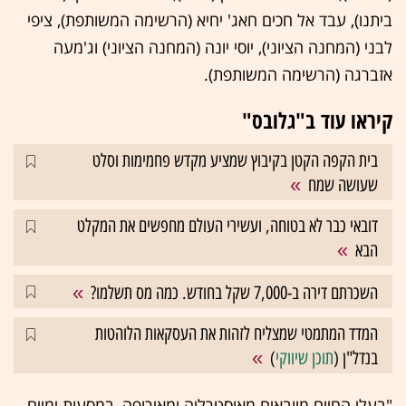
ביתנו), עבד אל חכים חאג' יחיא (הרשימה המשותפת), ציפי
לבני (המחנה הציוני), יוסי יונה (המחנה הציוני) וג'מעה
אזברגה (הרשימה המשותפת).
קיראו עוד ב"גלובס"
בית הקפה הקטן בקיבוץ שמציע מקדש פחמימות וסלט
שעושה שמח
דובאי כבר לא בטוחה, ועשירי העולם מחפשים את המקלט
הבא
השכרתם דירה ב-7,000 שקל בחודש. כמה מס תשלמו?
המדד המתמטי שמצליח לזהות את העסקאות הלוהטות
בנדל"ן (
תוכן שיווקי
)
"בעלי החיים מיובאים מאוסטרליה ומאירופה, במסעות ימיים