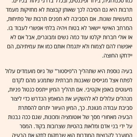
כמו טכנולוגיה, בידור ופיננסים, ובכלל בדרגי ניהול בכירים.
תרבות היא גם הסיבה לכך שאותן קבוצות לא מחזיקות מעמד
בתעשיות שונות. אם הסביבה לא תפנים תרבות של פתיחות,
המרחב האישי יישאר לא בטוח ויהיה בלתי אפשרי לעבוד בו.
אז אולי חברות יקלטו עוד כמה נשים ומבוגרים, אבל אם לא
יאפשרו להם לצמוח ולא יתגמלו אותם כמו את עמיתיהם, הם
יידחקו החוצה.
בעיה נוספת היא שתהליך ה"פיסטור" של גיוס מועמדים עלול
לפתח אצל מגייסים שאננות חברתית שתמנע מהם לקדם
מיעוטים באופן אקטיבי. אם תהליך המיון ייתפס כנטול פניות,
מנהלים עלולים לא להשקיע את המאמץ הנדרש כדי ליצור
סביבת עבודה מגוונת. כך, המיון העיוור יתרום להסתרת
הבעיה מאחורי מסך של אוטומציה ומכונות, שגם ככה נבנות
על ידי בני אדם ומלאות בהטיות שצרובות בקוד. המסר
המועבר לקבוצות המודרות הוא שבמקום לתקן את הבעיה