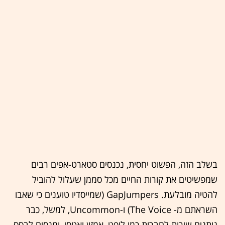
בשלב הזה, הפשוט יחסית, נכנסים סטארט-אפים רבים
שמפשיטים את קורות החיים מכל סממן שעלול להוביל
להטיה מובלעת. GapJumpers (שמייסדיו טוענים כי שאבו
השראתם מ- The Voice) ו-Uncommon, למשל, כבר
נותנים שירות לחברות כמו ליפט, אמזון ואטסי, ומנסים לבסס