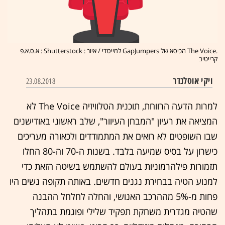
.The Voice הכיסא של GapJumpers למייסדי / איור : Shutterstock : א.ס.א.פ
קרייטיב
ויקי אוסלנדר
23.08.2018
למרות הדעה הרווחת, תוכנית הטלוויזיה The Voice לא
המציאה את רעיון "המבחן העיוור", שלב ראשוני באודישנים
שבו השופטים לא רואים את המתמודדים ולכאורה מעריכים
כישרון על בסיס שמיעה בלבד. בשנות ה-70 וה-80 החלו
תזמורות פילהרמוניות בעולם להשתמש בשיטה הזאת כדי
למנוע הטיה בבחירת נגנים חדשים. באותה תקופה נשים היו
פחות מ-5% מההרכב האנושי, והחלה לחלחל ההבנה
שהטיה מגדרית משחקת תפקיד שלילי ופוגמת בתהליך