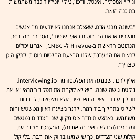
וגילויי אמפתיה. אינטל, וודפון, נייקי ויוניליוור כבר משתמשות
בתוכנה הזאת.
"בשונה מבני אדם, שאצלם אנחנו לא יודעים מה אנשים
חושבים או אם הם מוטים באופן שיטתי", הסבירה מהנדסת
הנתונים הראשית ב-HireVue ל- CNBC, "אנחנו יכולים
לראות אם המערכת שלנו מבצעת החלטות מוטות ולתקן היכן
שצריך".
אלין לרנר, שבנתה את הפלטפורמה interviewing.io,
נוקטת גישה שונה. היא לא לוקחת את תפקיד המראיין או את
תהליך עיבוד השיחה מאנשים, אלא מאפשרת לחברות
לשלוט בתהליך ביד רמה. לרנר מציעה ראיון מטשטש זהות
משתמש. באמצעות חדר צ'ט מקוון, שני הצדדים נפגשים
ומדברים (הם לא רואים זה את זה), והמערכת משנה את
קולות שני הצדדים, כך שיישמעו בדיוק אותו דבר. בלי קול