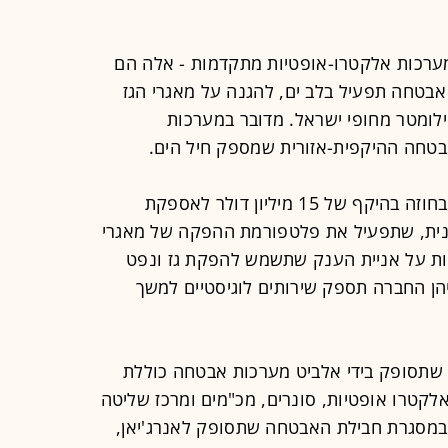
ומערכות אלקטרו-אופטיות מתקדמות - אלה הם
טחה תפעיל בלב ים, להגנה על מאגרי הגז
י כריש ותנין, במרחק של כ-90 קילומטר מחופי ישראל. מדובר במערכות
טחה ההיקפית-אזורית שמספק חיל הים.
היום (ב') הודיעה החברה כי היא זכתה בחוזה בהיקף של 15 מיליון דולר לאספקת
ונית, שתפעיל את פלטפורמת ההפקה של מאגרי
כות על אניית הענק שתשמש להפקת גז ונפט
הן החברה תספק שירותים לוגיסטיים למשך
 שתסופק בידי אלביט מערכות אבטחה כוללת
לקטרו אופטיות, סונרים, מכ"מים ומרכז שליטה
 במסגרת חבילת האבטחה שתסופק לאנרג'יאן,