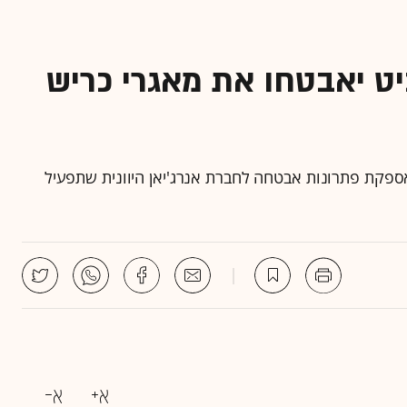
יט יאבטחו את מאגרי כריש
 בחוזה בהיקף 15 מיליון דולר לאספקת פתרונות אבטחה לחברת אנרג'יאן היוונית שתפעיל