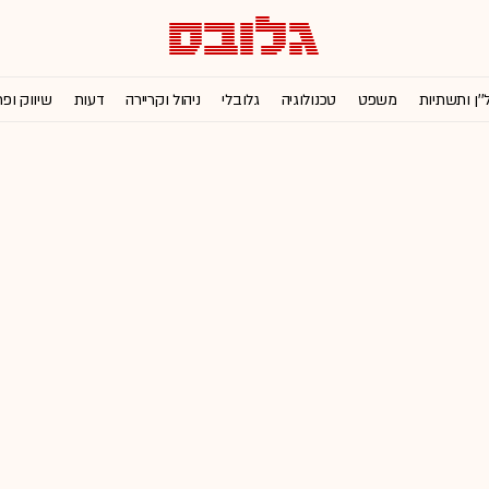
''ן ותשתיות
משפט
טכנולוגיה
גלובלי
ניהול וקריירה
דעות
שיווק ופ