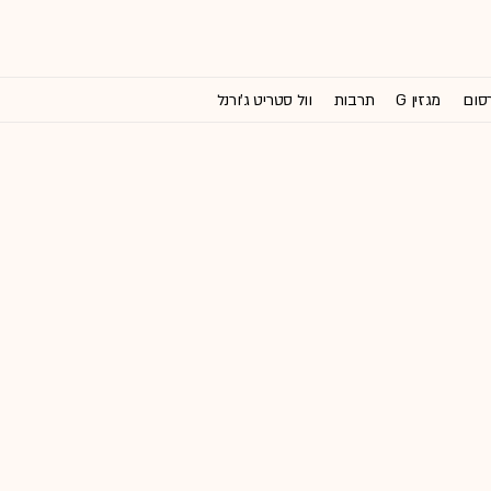
רסום
מגזין G
תרבות
וול סטריט ג'ורנל