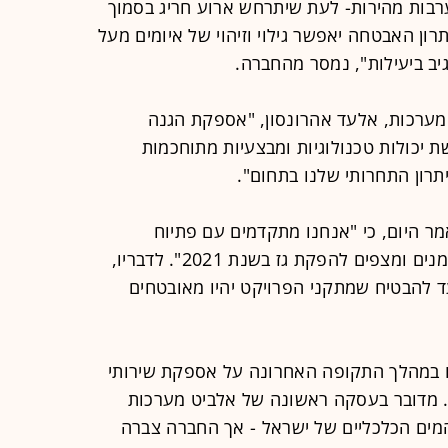
תערבות מהירות- לעת שיתרחש ארוע חריג בסמוך
ון האבטחה יאפשר גילוי וזיהוי של איומים מעל
יב ביעילות", נמסר מהחברה.
 מערכות, אלעד אהרונסון, "אספקת הגנה
ת יכולות טכנולוגיות ומבצעיות מתוחכמות
תרון התחרותי שלנו בתחום".
אמר היום, כי "אנחנו מתקדמים עם פתיוח
פרוייקט כריש ותנין בהתאם ללוחות הזמנים ומצפים להפקת גז בשנת 2021". לדבריו,
ד להבטיח שמתקני הפרויקט יהיו מאובטחים
ו במהלך התקופה האחרונה על אספקת שירותי
 מדובר בעסקה ראשונה של אלביט מערכות
ים הכלכליים של ישראל - אך החברה צברה