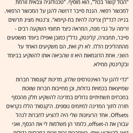
"הכול קשור בכול", הוא מוסיף. "טכנולוגיה צבאית זורמת
למכשור רפואי. הגנת סייבר דרושה להגן על המכשור הרפואי.
בנייה לנד"לן צריכה להיות בת-קיימא". צ'נגוויז מציג תרשים
זרימה על גבי מפה, המראה כיצד תחומי השקעה רבים -
סייבר, תחבורה, קלינטק, נדל"ן כמובן ואפילו ביומד מושפעים
מהתהליכים הללו. לא רק זאת, הם משקיעים האחד על
השני. אחת הדוגמאות היא זו שהביאה אותו להשקיע בביומד
ובקלינטק ממילא.
"כדי להגן על האינטרסים שלהן, מדינות ’קונסות' חברות
שמייצאות בכמויות גדולות, וכן מחייבות חברות שזוכות
במכרזים תשתיתיים גדולים במדינה להשקיע חלק מהכסף
.Offsets‬ אחד הרעיונות שלי היה להציע לחברות לנהל
עבורן את ה-‭,offset‬ כלומר הן משלמות לי את הכסף, ואני
דואג להשקיע אותו. כשחברות זרות זוכות במכרזים גדולים