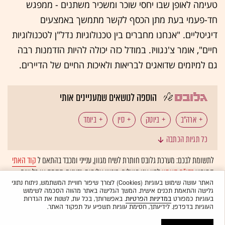
טעימה לאופן שבו יחסי שוכר ומשכיר משתנים - ממפגש
חד-פעמי בעת מתן הכסף לקשר מתמשך באמצעים
דיגיטליים. "אנחנו מחברים בין טכנולוגיות נדל"ן לטכנולוגיות
חיים", אומר צ'נגוויז. במודל כזה יכולה להיות הזדמנות רבה
גם למיזמים שדואגים לבריאות ולאיכות החיים של הדיירים.
הוספה לנושאים שמעניינים אותי
ארה"ב
ביוטק
סין
ביומד
כל תגיות הכתבה
יחסי סין-ארה"ב
לתשומת לבכם: מערכת גלובס חותרת לשיח מגוון, ענייני ומכבד בהתאם ל
קוד האתי
המופיע
בדו"ח האמון
לפיו אנו פועלים. ביטויי אלימות, גזענות, הסתה או כל שיח
בלתי הולם אחר מסוננים בצורה
אוטומטית
ולא יפורסמו באתר.
האתר עושה שימוש בעוגיות (Cookies) לצורך שיפור חוויית המשתמש, ניתוח נתוני
גלישה והתאמת תכנים אישית. המשך הגלישה באתר מהווה הסכמה לשימוש
בעוגיות כמפורט
במדיניות הפרטיות
. באפשרותך, בכל עת, לשנות את הגדרות
העוגיות בדפדפן. לידיעתך, חסימת עוגיות תשפיע על תפקוד האתר.