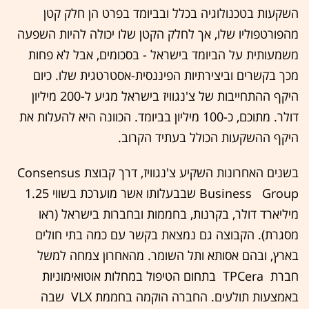
השקעות בטכנולוגיה בכלל ובביומד בפרט הן חלק קטן
מהפורטפוליו שלו, אך לחלק הקטן שלו יכולה להיות השפעה
משמעותית על הביומד בישראל - בסכומים, אבל לא פחות
מכך בקשרים וביצירתיות הפיננסית-אסטרטגית שלו. כיום
היקף ההתחייבות של צ'נגוויז בישראל מגיע ל-‭200‬ מיליון
דולר. מתוכם, כ-‭100‬ מיליון בביומד. הכוונה היא להעלות את
היקף ההשקעות הכולל בעתיד הקרוב.
בשנים האחרונות השקיע צ'נגוויז, דרך קבוצת ‭ Consensus
מיליארד דולר, בקרנות, בחממות ובחברות בישראל (ראו
מסגרת). הקבוצה גם נמצאת בקשר עם כמה בתי חולים
בארץ, ובהם אסותא ותל השומר. מהאחרון צמחה למשל
חברת ‭ TPCera ‬ בתחום הטיפול במחלות אוטואימוניות
באמצעות תולעים. החברה הוקמה בחממת ‭ VLX‬ שבה