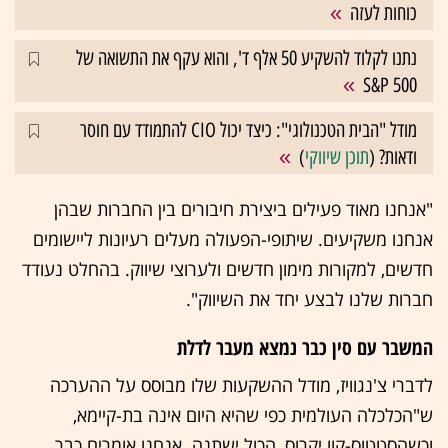
כוחות לעזה
נתנו לקלוד להשקיע 50 אלף ד', והוא עקף את התשואה של
S&P 500
מודל "הבית הטכנולוגי": כיצד יכול CIO להתמודד עם חוסר
ודאות? (
תוכן שיווקי
)
"אנחנו מאוד פעילים ביצירת חיבורים בין החברות שבהן
אנחנו משקיעים. שיתופי-הפעולה מעלים רעיונות ליישומים
חדשים, למקורות מימון חדשים ולערוצי שיווק. בהחלט נעודד
חברות שלנו לבצע יחד את השיווק".
המשבר עם סין כבר נמצא מעבר לדלת
לדברי צ'נגוויז, מודל ההשקעות שלו מבוסס על ההערכה
ש"הכלכלה העולמית כפי שהיא היום אינה בת-קיימא,
וכשהסטטוס-קוו יקרוס, הכול ישתנה. אנחנו אומרים כבר