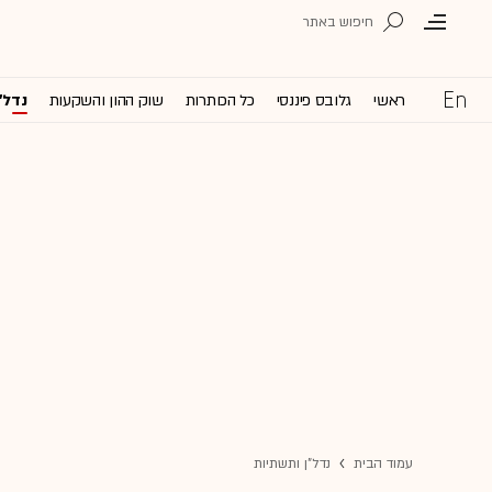
ראשי
גלובס פיננסי
כל הכותרות
שוק ההון והשקעות
נדל'
עמוד הבית
נדל"ן ותשתיות