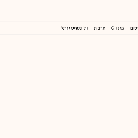
רסום
מגזין G
תרבות
וול סטריט ג'ורנל