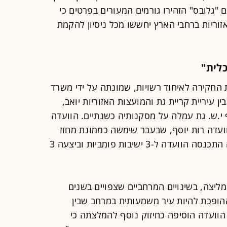
"גלובס" הזהירו גורמים המעורים בפרטים כי
זוריות ברחבי הארץ יחששו מכל ניסיון להקמת
לית"
החקירה לאיחוד רשויות, שמונתה על ידי משרד
 עיריית קריית גת והמועצות האזוריות יואב,
י.ש. גת עמלה על מסקנותיה כשנתיים. הוועדה
ר הוועדה רות יוסף, שבעבר שימשה כממונת מחוז
מרכז במשרד הפנים. במסגרת עבודתה התכנסה הוועדה ל-3 ישיבות פומביות וביצעה 3
ליצה, בשינויים המרחביים שצפויים בשנים
ההופכת להיות עיר משמעותית במרחב שבין
הוועדה הוסיפה כחיזוק נוסף להמלצתה כי