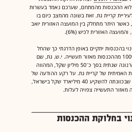
 מלוא ההכנסות מהמתחם, שערכם נאמד בעשרות
עיריית קריית גת. זאת בשונה מהמצב כיום בו
ק מ-59% מההכנסות, כאשר היתר מתחלק בין המועצה האזורית יואב
וי בהכנסות יתקיים באופן הדרגתי כך שהחל
משנת 2022 תקבל עיריית קריית גת 100% מההכנסות מאזור תעשייה. י.ש. גת, שם
, המשלם ארנונה שנתית בסך כ־50 מיליון שקל, המהווה
ת האמיתית של קריית גת. על רקע ההודעה של
אינטל העולמית מהשבועות האחרונים שבכוונתה להשקיע 40 מיליארד שקל בישראל,
 מאזור התעשייה צפויה לעלות.