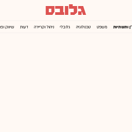
'ן ותשתיות
משפט
טכנולוגיה
גלובלי
ניהול וקריירה
דעות
שיווק ופ