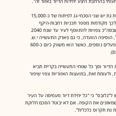
תי בהרחבת היצע יחידות הדיור באזור זה".
בהקשר זה ציינה הוועדה, כי לעיר קריית גת יש שני הסכמי-גג לפיתוח של כ-15,000
ל לכך מקודמות מספר תכניות רחבות-היקף
למגורים על ידי גופים ממשלתיים, כך שבסה"כ צפויות להתווסף לעיר עד שנת 2040
יל, הוסיפה הוועדה, כי גם פארק התעשייה י.ש.
גת ממשיך לצמוח, להתפתח ולקלוט מפעלים נוספים, כאשר הוא משווק כיום כ-600
 הדיור וסך כל שטחי התעשייה בקריית תביא
, ולעומת זאת, במועצות האזוריות צפוי שיפור
 ל"גלובס" כי "כל יחידת דיור מעמיסה על העיר
ייה שמאזנים את הקופה. אם לא יבוטל הסכם חלוקת
ת גת תקרוס כלכלית".