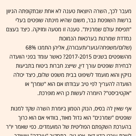
מעבר לכך, השרה היוצאת טענה לא אחת שבתקופתה הגיוון
ברשות השופטת גבר, משום שהיא מינתה שופטים בעלי
"תפיסת עולם שמרנית". טענה זו מטעה ומזיקה. כיצד בעצם
נמדדת שמרנות בערכאות הנמוכות
(שלום/משפחה/נוער/תעבורה), אליהן התמנו 68%
מהשופטים בשנים 2017-2015? כאשר עומד בפני הוועדה
לבחירת שופטים עורך דין, שייצג חברות ביטוח בתביעות
נזיקין והוא מועמד לשיפוט בבית משפט שלום, כיצד יכולה
הוועדה להעריך לפי טיב עבודתו אם הוא "שמרן" או
"אקטיביסט"? היומרה לעשות כן היא מופרכת.
אף שאין לה בסיס, הנזק הטמון ביומרת השרה שקד למנות
שופטים "שמרנים" הוא גדול מאוד, בוודאי אם הוא כרוך
בהערכת השקפתם הפוליטית של המועמדים. כפי שאמר יו"ר
לשכת עורכי הדין דאז, אפי נוה, בתחקיר "עובדה" ששודר