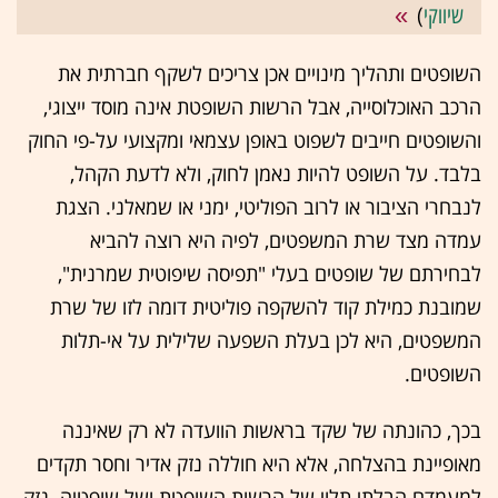
שיווקי
)
השופטים ותהליך מינויים אכן צריכים לשקף חברתית את
הרכב האוכלוסייה, אבל הרשות השופטת אינה מוסד ייצוגי,
והשופטים חייבים לשפוט באופן עצמאי ומקצועי על-פי החוק
בלבד. על השופט להיות נאמן לחוק, ולא לדעת הקהל,
לנבחרי הציבור או לרוב הפוליטי, ימני או שמאלני. הצגת
עמדה מצד שרת המשפטים, לפיה היא רוצה להביא
לבחירתם של שופטים בעלי "תפיסה שיפוטית שמרנית",
שמובנת כמילת קוד להשקפה פוליטית דומה לזו של שרת
המשפטים, היא לכן בעלת השפעה שלילית על אי-תלות
השופטים.
בכך, כהונתה של שקד בראשות הוועדה לא רק שאיננה
מאופיינת בהצלחה, אלא היא חוללה נזק אדיר וחסר תקדים
למעמדם הבלתי תלוי של הרשות השופטת ושל שופטיה. נזק