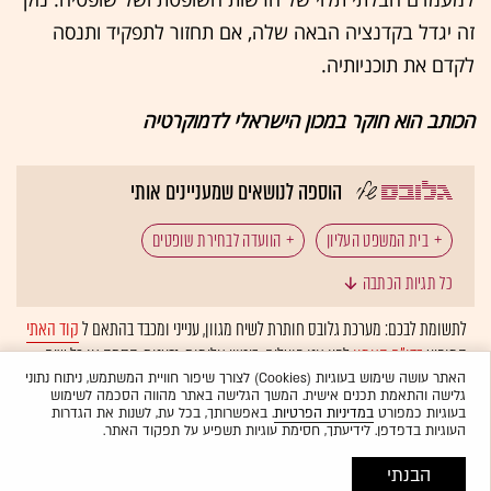
זה יגדל בקדנציה הבאה שלה, אם תחזור לתפקיד ותנסה
לקדם את תוכניותיה.
הכותב הוא חוקר במכון הישראלי לדמוקרטיה
הוספה לנושאים שמעניינים אותי
בית המשפט העליון
הוועדה לבחירת שופטים
כל תגיות הכתבה
מינוי שופטים
שופטים
איילת שקד
לתשומת לבכם: מערכת גלובס חותרת לשיח מגוון, ענייני ומכבד בהתאם ל
קוד האתי
המופיע
בדו"ח האמון
לפיו אנו פועלים. ביטויי אלימות, גזענות, הסתה או כל שיח
בלתי הולם אחר מסוננים בצורה
אוטומטית
ולא יפורסמו באתר.
האתר עושה שימוש בעוגיות (Cookies) לצורך שיפור חוויית המשתמש, ניתוח נתוני
גלישה והתאמת תכנים אישית. המשך הגלישה באתר מהווה הסכמה לשימוש
בעוגיות כמפורט
במדיניות הפרטיות
. באפשרותך, בכל עת, לשנות את הגדרות
העוגיות בדפדפן. לידיעתך, חסימת עוגיות תשפיע על תפקוד האתר.
הבנתי