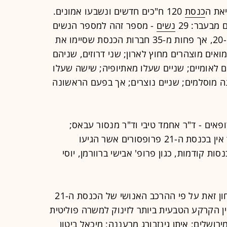
את ה
כנסת
120 ח"כים חדשים ונשבעו אמונים.
 מבעבר: 29
נשים
- מספר זהה למספר הנשים
שהושבעו בתחילת דרכה של הכנסת ה-20, אך פחות מ-35 חברות הכנסת שסיימו את
נם הומואים מוצהרים מחוץ לארון; שני דרוזים, שניהם
כחול-לבן; 17 חרדים; 14 דתיים לאומיים; שניים שעלו מאתיופיה; שישה שעלו
 מוסלמים; שניים נוצרים; אך בפעם הראשונה
פאים - ד"ר אחמד טיבי וד"ר מנסור עבאס;
שניים טייסים - יואב קיש ורפי פרץ, אך אין בכנסת ה-21 פרופסורים אשר הגיעו
ות קודמות, כגון פרופ' אבישי ברוורמן, יוסי
מרבית הפוליטיקאים בישראל - אם לבחון זאת על פי ההרכב האנושי של הכנסת ה-21
דיין הקרקע הטבעית ביותר לזינוק למשרה פוליטית
רושלים; איתן גינזבורג מרעננה; מיכאל ביטון