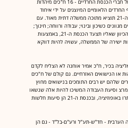
בצד ההתקדמות והפתיחות, משקלם של חברי הכנסת החרדיים - 16 ח"כים מיהדות
22 ח"כים בצירוף החרדים הלאומיים המיוצגים על ידי איחוד
מפלגות הימין - נדמה שדווקא הכנסת ה-21 תוציא מתוכה ממשלה דתית מאוד. עם
מגוונים כשיכון ובינוי; עבודה ורווחה; חינוך;
דתות; ואולי אף חקלאות; פנים; ועוד, הכיוון שאליו תצעד הכנסת ה-21, באמצעות
ת ישירה של הממשלה, עשויה להיות דווקא
ה חבר קואליציה בכיר, ח"כ אמיר אוחנה לא הצליח לקדם
ות או הנישואים האזרחיים. גם קולם של ח"כים
ים שלהם יש רבים התומכים בנישואים מחוץ
מרצ וסיעת העבודה המשיכו להיות אלה שנשאו
את המאבק בתחומים הללו, אך הם נותרו באופוזיציה, ובכנסת ה-21 הן סיעות חלשות
 הערבית - חד"ש-תע"ל ורע"ם-בל"ד - גם הן