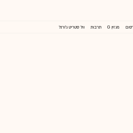
רסום
מגזין G
תרבות
וול סטריט ג'ורנל