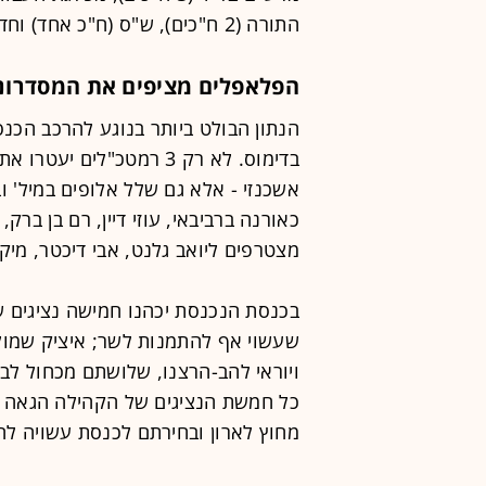
התורה (2 ח"כים), ש"ס (ח"כ אחד) וחד"ש-תע"ל (ח"כ אחד).
הפלאפלים מציפים את המסדרונ
בדימוס. לא רק 3 רמטכ"לים 
אשכנזי - אלא גם שלל אלופים במיל' 
כאורנה ברביבאי, עוזי דיין, רם בן ברק,
מצטרפים ליואב גלנט, אבי דיכטר, מיקי
בכנסת הנכנסת יכהנו חמישה נציגים ש
שעשוי אף להתמנות לשר; איציק שמולי 
ויוראי להב-הרצנו, שלושתם מכחול לב
כל חמשת הנציגים של הקהילה הגאה ש
מחוץ לארון ובחירתם לכנסת עשויה להצ