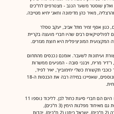
 ואלון שוסטר משער הנגב - מצטרפים לח"כים
הרצליה, מאיר כהן מדימונה וחאג׳ יחיא מטייבה.
, כגון אסף זמיר מתל אביב, יעקב טסלר
 לפוליטיקאים רבים שהיו חברי מועצה בקריית
ה המקצועית המוניציפלית היא חוצת מגזרים.
שי תקשורת ועיתונות לשעבר. אומנם נכנסים מהתחום
ר'דיר מריח, ויבגני סובה - המגיעים ממשרות
כוכבי תקשורת כשלי יחימוביץ', יאיר לפיד,
עופר שלח, מיקי רוזנטל, מרב מיכאלי ונוספים, שאפיינו במידה רבה את הכנסות ה-18
24 מתוך 49 ח"כים החדשים שהושבעו היום הם חברי סיעת כחול לבן. לליכוד נוספו 11
ח"כים חדשים ויש דמויות חדשות בכנסת גם מאיחוד מפלגות הימין (3 ח"כים),
מרע"ם-בל"ד (3 ח"כים), מפלגת העבודה (2 ח"כים), ישראל ביתנו (2 ח"כים), יהדות