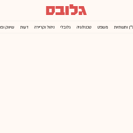
''ן ותשתיות
משפט
טכנולוגיה
גלובלי
ניהול וקריירה
דעות
שיווק ופ