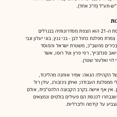
ות
הנתון הבולט ביותר בנוגע להרכב הכנסת ה-21 הוא הצפת מסדרונותיה בגנרלים
יעטרו את צמרת מפלגת כחול לבן - בני גנץ, בוגי יעלון וגבי
ובכירים מהשב"כ, משטרת ישראל והמוסד
 יואב סגלוביץ', רפי פרץ וטל רוסו, אשר
 לוי ואלעזר שטרן.
ל הקהילה הגאה: אמיר אוחנה מהליכוד,
ממפלגת העבודה; ואיתן גינזבורג, עידן רול
ן. אין אף אישה בקרב הקבוצה הלהט"בית, אולם
נבחרו לכנסת הם פעילים בולטים ונמצאים
ביע על קידמה וליברליות.