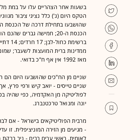
בשעות אחר הצהריים עלו על במת מלי
הטקס היום (ג') כלל נציגי ציבור מגוונים
הכנסת ה-20; חמישה גברים שה
ברשימת 
ממדינות ברית המועצות לשעבר; שמונה
מאז 1992 אין אף ח"כ בדואי.
שניים מן הח"כים שהושבעו היום הם רו
לפוליטיקה מן האקדמיה, כפי שהיה בכנס
יונה ומנואל טרכטנברג.
- מגיעים מן הזירה המוניציפלית. זו ע
לאומית. ראשי ערים רבים - ניר ברקת מי