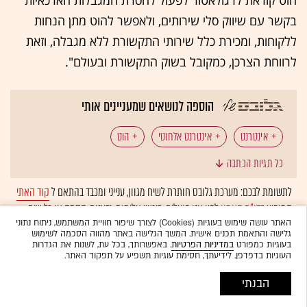
בקשר עם שיווק סלי שירותים, ולאפשר להוט מתן הנחות
ללקוחות, ומכירת כלל שירותי התקשורת ללא מגבלה, וזאת
לרווחת הצרכן, כמקובל בשוק התקשורת ובעולם".
הוספה לנושאים שמעניינים אותי
אינטרנט
אינטרנט אלחוטי
הוט
כל תגיות הכתבה
לתשומת לבכם: מערכת גלובס חותרת לשיח מגוון, ענייני ומכבד בהתאם ל
קוד האתי
המופיע
בדו"ח האמון
לפיו אנו פועלים. ביטויי אלימות, גזענות, הסתה או כל שיח
בלתי הולם אחר מסוננים בצורה
אוטומטית
ולא יפורסמו באתר.
האתר עושה שימוש בעוגיות (Cookies) לצורך שיפור חוויית המשתמש, ניתוח נתוני
גלישה והתאמת תכנים אישית. המשך הגלישה באתר מהווה הסכמה לשימוש
בעוגיות כמפורט
במדיניות הפרטיות
. באפשרותך, בכל עת, לשנות את הגדרות
העוגיות בדפדפן. לידיעתך, חסימת עוגיות תשפיע על תפקוד האתר.
הבנתי