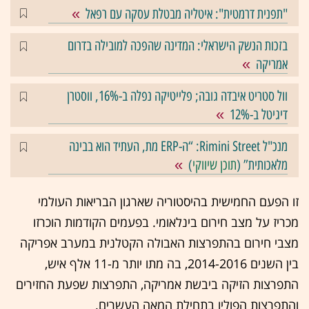
"תפנית דרמטית": איטליה מבטלת עסקה עם רפאל
בזכות הנשק הישראלי: המדינה שהפכה למובילה בדרום
אמריקה
וול סטריט איבדה גובה; פלייטיקה נפלה ב-16%, ווסטרן
דיגיטל ב-12%
מנכ"ל Rimini Street: “ה-ERP מת, העתיד הוא בבינה
מלאכותית” (
תוכן שיווקי
)
זו הפעם החמישית בהיסטוריה שארגון הבריאות העולמי
מכריז על מצב חירום בינלאומי. בפעמים הקודמות הוכרזו
מצבי חירום בהתפרצות האבולה הקטלנית במערב אפריקה
בין השנים 2014-2016, בה מתו יותר מ-11 אלף איש,
התפרצות הזיקה ביבשת אמריקה, התפרצות שפעת החזירים
והתפרצות הפוליו בתחילת המאה העשרים.