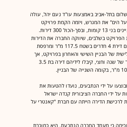
ום בתל-אביב באמצעות עו"ד נעם יהל, עולה
קאנטרי על הים" את המגרש, ויזמה הקמת פרויקט
מגורים יוקרתי על המגרש שיכלול 6 בניינים בני 13 קומות, ובסך-הכול 300 דירות.
ת הפרויקט בשלבים, שיווקה החברה את הדירות
בפרויקט. בתחילת 2012 רכשו התובעים דירת 4 חדרים בשטח 117.5 מ"ר ומרפסת
השלישית של הבניין השישי והאחרון בפרויקט, אך
לטענתם, 4 שנים מאוחר יותר, ובאיחור של שנה וחצי, קיבלו לידיהם דירה בת 3.5
וצעו על ידי הנתבעים, נועדו להטעות את
ת על ידי החברה הציבורית קנדה ישראל
לרכישת הדירה הייתה עם חברת "קאנטרי על
כיחה כי מעמד החברה הנתבעת, היא כמוכרת