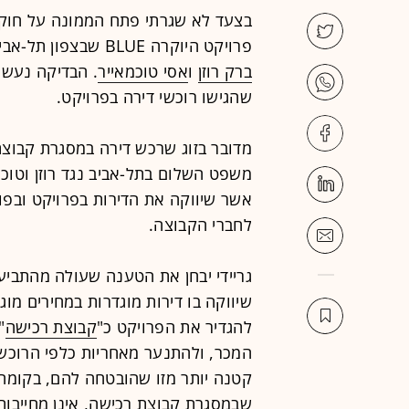
בצעד לא שגרתי פתח הממונה על חוק
פרויקט היוקרה BLUE שבצפון תל-אביב. מדובר בפרויקט אותו יזמו בעלי
ברק רוזן
ו
אסי טוכמאייר
. הבדיקה נעשי
שהגישו רוכשי דירה בפרויקט.
מדובר בזוג שרכש דירה במסגרת קבוצת
משפט השלום בתל-אביב נגד רוזן וטוכ
אשר שיווקה את הדירות בפרויקט ובפו
לחברי הקבוצה.
גריידי יבחן את הטענה שעולה מהתביע
שיווקה בו דירות מוגדרות במחירים מוג
להגדיר את הפרויקט כ"
קבוצת רכישה
"
המכר, ולהתנער מאחריות כלפי הרוכשים
קטנה יותר מזו שהובטחה להם, בקומה נ
שבמסגרת קבוצת רכישה, אינן מחייבות 