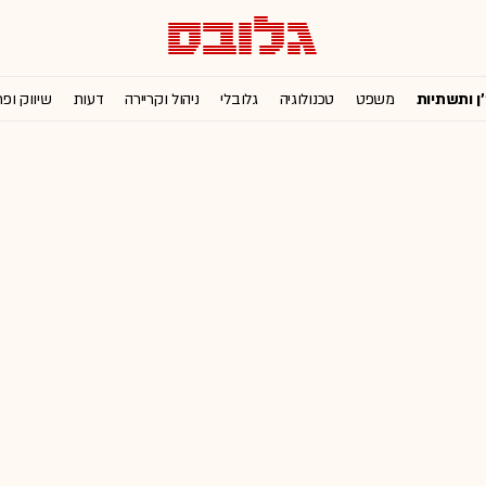
'ן ותשתיות
משפט
טכנולוגיה
גלובלי
ניהול וקריירה
דעות
שיווק ופ