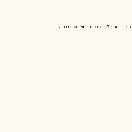
רסום
מגזין G
תרבות
וול סטריט ג'ורנל