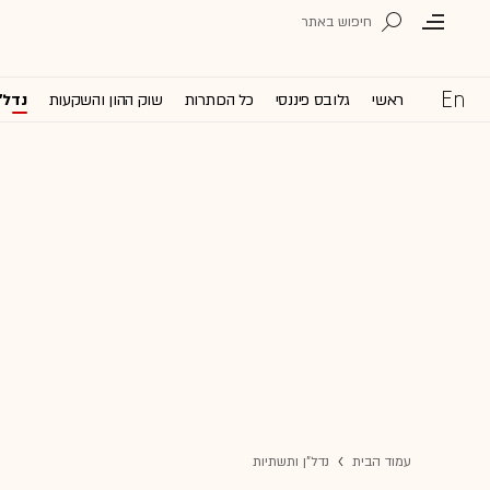
ראשי
גלובס פיננסי
כל הכותרות
שוק ההון והשקעות
נדל'
עמוד הבית
נדל"ן ותשתיות