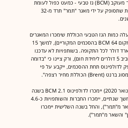
האספקה מ"לוויתן" ל-60 מיליארד מטר מעוקב (BCM) גז טבעי - כמעט כפול לעומת
32 BCM בהסכם המקורי. מנגד, הכמות שתסופק על ידי מאגר "תמר" תרד מ-32
עלה כמות הגז הטבעי הכוללת שימכרו המאגרים
הישראלים לדולפינוס לכ-85 BCM (במקום 64 BCM בהסכמים המקוריים), למשך 15
קף כספי מוערך של 20 מיליארד דולר לכל התקופה. בשותפויות לא עדכנו
לגבי מחיר הגז בעסקה (ככל הנראה, סביב 5 דולרים ליחידת חום), ורק ציינו כי "בדומה
ק לדולפינוס תחת ההסכמים, ייקבע על פי
וללת מחיר רצפה".
בחצי השנה הראשונה להסכם (מ-1 בינואר 2020) יימכרו לדולפינוס 2.1 BCM בשנה
(ממאגר "לוויתן" בלבד). לאחר מכן, ולמשך שנתיים, יימכרו החברות והשותפויות כ-4.6
מ"לוויתן" והשאר מ"תמר"), והחל בשנה השלישית יימכרו