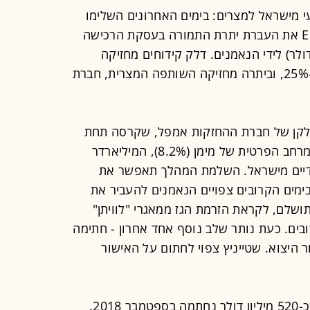
י מישראל למצרים: בימים האחרונים השלימו
דלק קידוחים ושותפותיה לחברת EMED את העברת יתרת התמורה בעסקת הרכישה
ות EMG (כ-150 מיליון דולר) לידי הנאמנים. דלק קידוחים מחזיקה
ב-25% ממניות EMED, נובל אנרג'י ב-25%, וביתרה מחזיקה השותפה המצרית, חברת
חלקן של חברת ההחזקות אמפל, שקרסה תחת
שליטתו של יוסי מימן (כ-12%), חברת מרחב הפרטית של מימן (8.2%), המיליארדר
כ-12%) וגופים מוסדיים מישראל. השלמת המהלך תאפשר את
ימים הקרובים צפויים הנאמנים להעביר את
ניות EMG והעסקה תושלם, לקראת הזרמת הגז ממאגרי "לוויתן"
ים. כעת נותר שלב נוסף אחד אחרון - חתימה
ר היצוא. שטייניץ צפוי לחתום על האישור
העסקה לרכישת 39% ממניות EMG בכ-520 מיליון דולר נחתמה בספטמבר 2018.