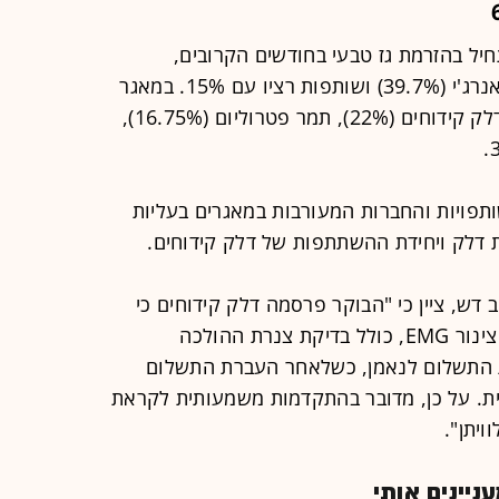
חיל בהזרמת גז טבעי בחודשים הקרובים,
מחזיקות דלק קידוחים (45.3%), נובל אנרג'י (39.7%) ושותפות רציו עם 15%. במאגר
"תמר" מחזיקות ישראמקו (28.75%), דלק קידוחים (22%), תמר פטרוליום (16.75%),
שותפויות והחברות המעורבות במאגרים בעליות
דש, ציין כי "הבוקר פרסמה דלק קידוחים כי
התקיימו כל התנאים המתלים לרכישת צינור EMG, כולל בדיקת צנרת ההולכה
ת התשלום לנאמן, כשלאחר העברת התשלום
ת. על כן, מדובר בהתקדמות משמעותית לקראת
ויתן".
יינים אותי