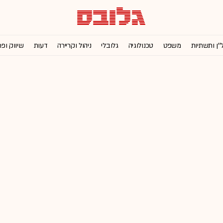
''ן ותשתיות
משפט
טכנולוגיה
גלובלי
ניהול וקריירה
דעות
שיווק ופ