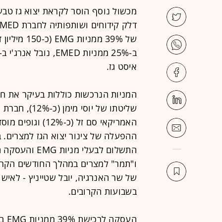
מכשול נוסף הוסר לקראת יצוא גז טבע
של 39% ממני
איסט גז.
המניות הנרכשות כוללות בעיקר את 
האמריקאי סם זל (
ההפעלה של צינור יצוא הגז למצרים. ב
התשלום לבעלי מ
ו"תמר" למצרים במהלך החודשים הקרוב
של שר האנרגיה, יובל שטייניץ - לאישו
בשבועות הקרובים.