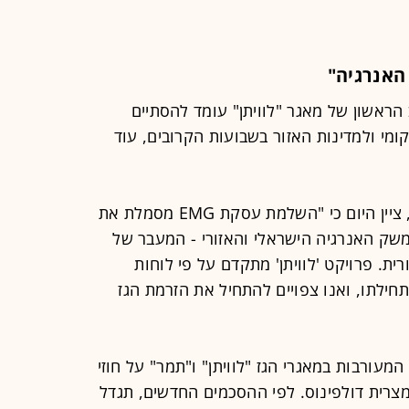
האנרגיה"
 הראשון של מאגר "לוויתן" עומד להסתיים
ומי ולמדינות האזור בשבועות הקרובים, עוד
מנכ"ל שותפות דלק קידוחים, יוסי אבו, ציין היום כי "השלמת עסקת EMG מסמלת את
שק האנרגיה הישראלי והאזורי - המעבר של
ית. פרויקט 'לוויתן' מתקדם על פי לוחות
חילתו, ואנו צפויים להתחיל את הזרמת הגז
המעורבות במאגרי הגז "לוויתן" ו"תמר" על חוזי
רית דולפינוס. לפי ההסכמים החדשים, תגדל