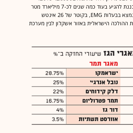
כמות הגז הטבעי שתוזרם בצינור, מתוכננת להגיע בעוד כמה שנים לכ-7 מיליארד מטר
מעוקב (BCM) בשנה. הצינור הימי, שנמצא בבעלות EMG, בקוטר של 26 אינטש
ר בין מערכת ההולכה הישראלית באזור אשקלון לבין מערכת