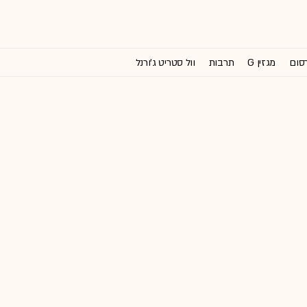
רסום
מגזין G
תרבות
וול סטריט ג'ורנל