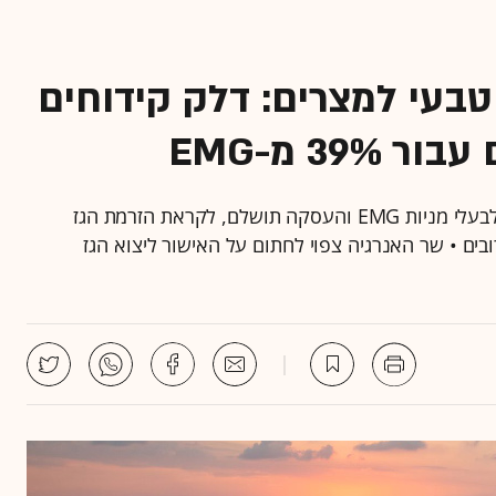
בעי למצרים: דלק קידוחים
3 מ-EMG
בימים הקרובים צפויים הנאמנים להעביר את התשלום לבעלי מניות EMG והעסקה תושלם, לקראת הזרמת הגז
בים • שר האנרגיה צפוי לחתום על האישור ליצוא הגז