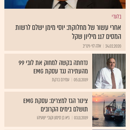
בלעדי
אחרי עשור של מחלוקת: יוסי מימן ישלם לרשות
המסים 117 מיליון שקל
24.02.2020
אלה לוי-וינריב
נדחתה בקשה למחוק את לובי 99
מהעתירה נגד עסקת EMG
05.11.2019
עמירם ברקת
צינור הגז למצרים: עסקת EMG
תושלם בימים הקרובים
03.11.2019
גיא בן סימון וקובי ישעיהו