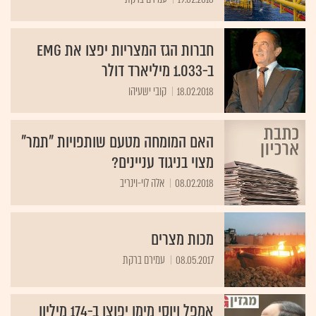
חברות הגז המצריות יפצו את EMG
ב-1.033 מיליארד דולר
18.02.2018
קובי ישעיהו
האם המומחה מטעם שותפויות "תמר"
מצוי בניגוד עניינים?
08.02.2018
אלה לוי-וינריב
מכות מצרים
08.05.2017
עמירם ברקת
אמפל ויוסי מימן יפוצו ב-174 מיליון