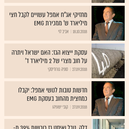
מחזיקי אג"ח אמפל עשויים לקבל חצי
מיליארד ש' ממכירת EMG
18.10.2018
אביב לוי
עסקת ייצוא הגז: האם ישראל ויתרה
על חוב מצרי של 2 מיליארד ד'
27.09.2018
סוניה גורודיסקי
חדשות טובות לנושי אמפל: יקבלו
כמחצית מהחוב בעסקת EMG
27.09.2018
קובי ישעיהו
דלק, נובל ואיסט גז רוכשות 39% מ-