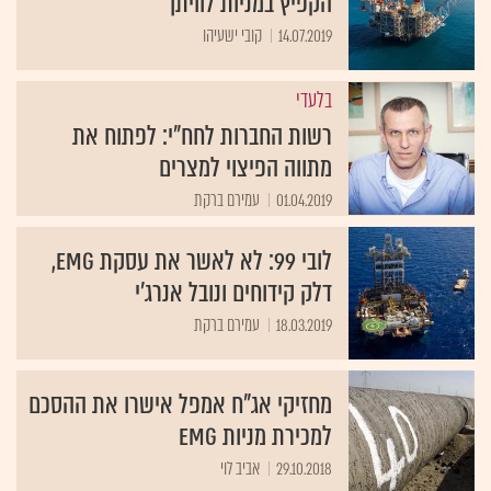
הקפיץ במניות לוויתן"
14.07.2019
קובי ישעיהו
בלעדי
רשות החברות לחח"י: לפתוח את
מתווה הפיצוי למצרים
01.04.2019
עמירם ברקת
לובי 99: לא לאשר את עסקת EMG,
דלק קידוחים ונובל אנרג'י
18.03.2019
עמירם ברקת
מחזיקי אג"ח אמפל אישרו את ההסכם
למכירת מניות EMG
29.10.2018
אביב לוי