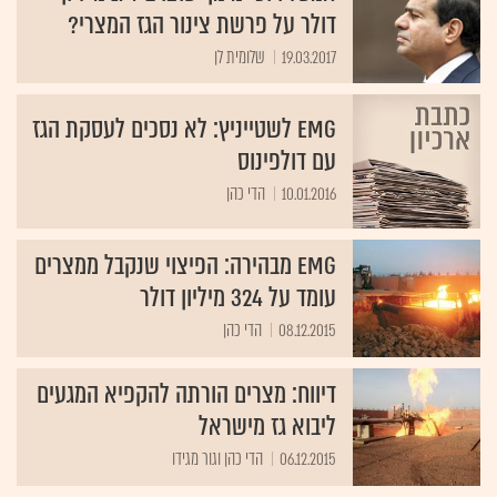
דולר על פרשת צינור הגז המצרי?
19.03.2017
שלומית לן
EMG לשטייניץ: לא נסכים לעסקת הגז
עם דולפינוס
10.01.2016
הדי כהן
EMG מבהירה: הפיצוי שנקבל ממצרים
עומד על 324 מיליון דולר
08.12.2015
הדי כהן
דיווח: מצרים הורתה להקפיא המגעים
ליבוא גז מישראל
06.12.2015
הדי כהן וגור מגידו