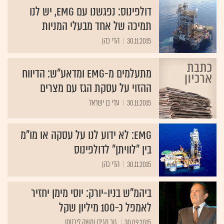
דולפינוס: נפגשנו עם EMG, יש לנו
תמיכה של אחד מבעלי המניות
30.11.2015
הדי כהן
מתעלמים מ-EMG ומדאע"ש: הדיווח
ההזוי על עסקת הגז עם מצרים
30.11.2015
עדי בן ישראל
EMG: לא ידוע לנו על עסקה או מו"מ
בין "לוויתן" לדולפינוס
30.11.2015
הדי כהן
ביהמ"ש בניו-יורק: יוסי מימן יחזיר
לאמפל כ-100 מיליון שקל
30.09.2015
גור מגידו ומשה ליכטמן