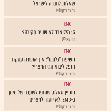
שאלות לחברה לישראל
{19}
עמירם ברקת
EMG
15 מיליארד לא שווים חקירה?
{19}
מתי גולן
EMG
חשיפת "גלובס": איך אושרה עסקת
הנפל ליבוא הגז המצרי?
{19}
עמירם ברקת
EMG
חוסיין סאלם, שותפו לשעבר של מימן
ב-EMG, לא יוסגר למצרים
{19}
עמירם ברקת