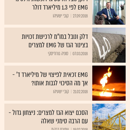
EMG לפי 1.3 מיליארד דולר
27.09.2018
קובי ישעיהו
דלק ונובל במו"מ לרכישת זכויות
בצינור הגז של EMG למצרים
07.03.2018
סוניה גורודיסקי
EMG זכאית לפיצוי של מיליארד ד' -
אך מה הסיכוי לגבות אותו?
21.02.2018
קובי ישעיהו
הסכם יצוא הגז למצרים: ניצחון גדול -
עם הרבה סימני שאלה
19.02.2018
עמירם ברקת