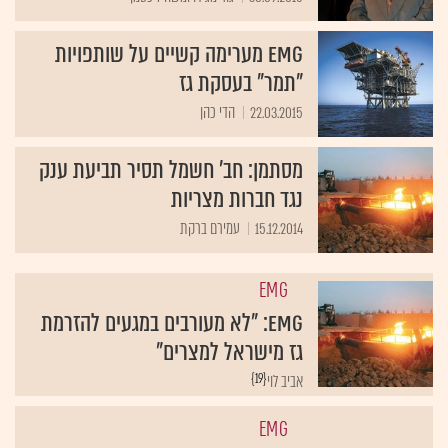
EMG מערימה קשיים על שותפויות
"תמר" בעסקת גז
22.03.2015
הדי כהן
מסתמן: חב' חשמל תסיר תביעת ענק
נגד חברות מצריות
15.12.2014
עמירם ברקת
EMG
EMG: "לא מעורבים במגעים להזרמת
גז מישראל למצרים"
{19}
אביב לוי
EMG