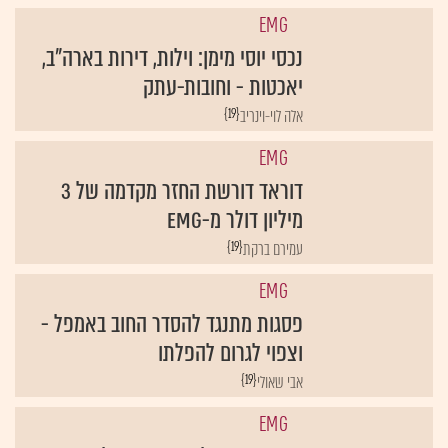
EMG
נכסי יוסי מימן: וילות, דירות בארה"ב,
יאכטות - וחובות-עתק
{19}
אלה לוי-וינריב
EMG
דוראד דורשת החזר מקדמה של 3
מיליון דולר מ-EMG
{19}
עמירם ברקת
EMG
פסגות מתנגד להסדר החוב באמפל -
וצפוי לגרום להפלתו
{19}
אבי שאולי
EMG