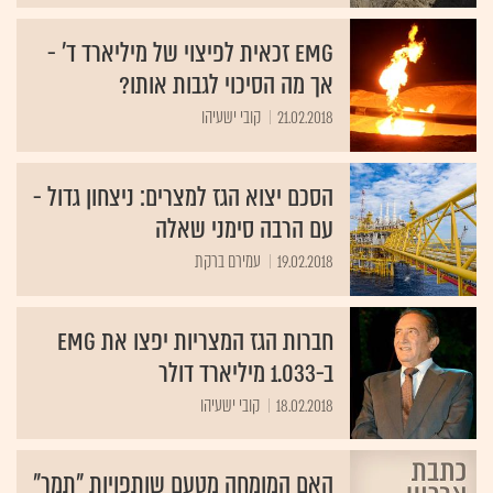
EMG זכאית לפיצוי של מיליארד ד' -
אך מה הסיכוי לגבות אותו?
21.02.2018
קובי ישעיהו
הסכם יצוא הגז למצרים: ניצחון גדול -
עם הרבה סימני שאלה
19.02.2018
עמירם ברקת
חברות הגז המצריות יפצו את EMG
ב-1.033 מיליארד דולר
18.02.2018
קובי ישעיהו
האם המומחה מטעם שותפויות "תמר"