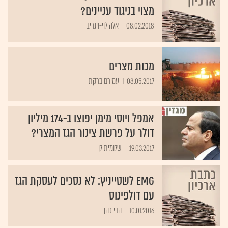
מצוי בניגוד עניינים?
08.02.2018
אלה לוי-וינריב
מכות מצרים
08.05.2017
עמירם ברקת
אמפל ויוסי מימן יפוצו ב-174 מיליון
דולר על פרשת צינור הגז המצרי?
19.03.2017
שלומית לן
EMG לשטייניץ: לא נסכים לעסקת הגז
עם דולפינוס
10.01.2016
הדי כהן