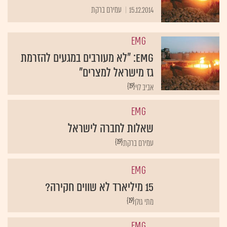
15.12.2014
עמירם ברקת
EMG
EMG: "לא מעורבים במגעים להזרמת
גז מישראל למצרים"
{19}
אביב לוי
EMG
שאלות לחברה לישראל
{19}
עמירם ברקת
EMG
15 מיליארד לא שווים חקירה?
{19}
מתי גולן
EMG