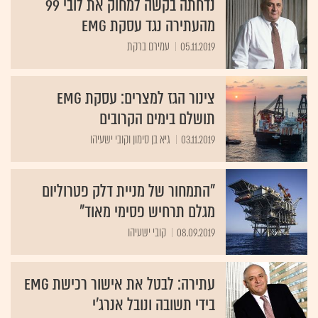
נדחתה בקשה למחוק את לובי 99
מהעתירה נגד עסקת EMG
05.11.2019
עמירם ברקת
צינור הגז למצרים: עסקת EMG
תושלם בימים הקרובים
03.11.2019
גיא בן סימון וקובי ישעיהו
"התמחור של מניית דלק פטרוליום
מגלם תרחיש פסימי מאוד"
08.09.2019
קובי ישעיהו
עתירה: לבטל את אישור רכישת EMG
בידי תשובה ונובל אנרג'י