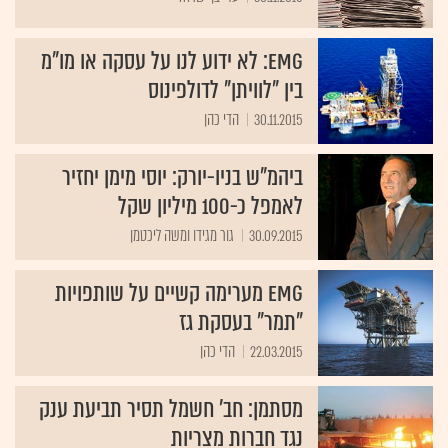
EMG: לא ידוע לנו על עסקה או מו"מ
בין "לוויתן" לדולפינוס
30.11.2015
הדי כהן
ביהמ"ש בניו-יורק: יוסי מימן יחזיר
לאמפל כ-100 מיליון שקל
30.09.2015
גור מגידו ומשה ליכטמן
EMG מערימה קשיים על שותפויות
"תמר" בעסקת גז
22.03.2015
הדי כהן
מסתמן: חב' חשמל תסיר תביעת ענק
נגד חברות מצריות