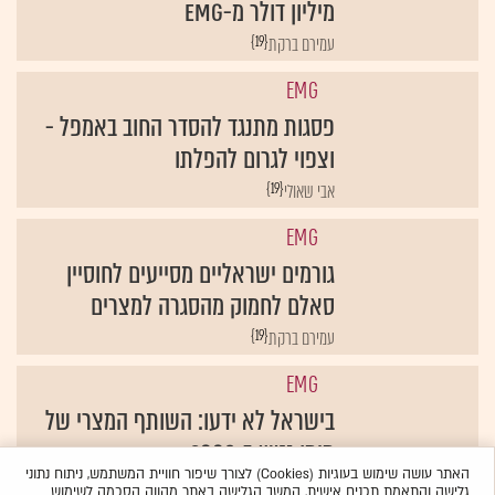
מיליון דולר מ-EMG
{19}
עמירם ברקת
EMG
פסגות מתנגד להסדר החוב באמפל -
וצפוי לגרום להפלתו
{19}
אבי שאולי
EMG
גורמים ישראליים מסייעים לחוסיין
סאלם לחמוק מהסגרה למצרים
{19}
עמירם ברקת
EMG
בישראל לא ידעו: השותף המצרי של
מימן נטש ב-2008
האתר עושה שימוש בעוגיות (Cookies) לצורך שיפור חוויית המשתמש, ניתוח נתוני
{19}
עמירם ברקת
גלישה והתאמת תכנים אישית. המשך הגלישה באתר מהווה הסכמה לשימוש