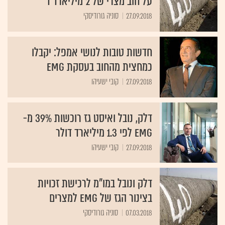
על חוב מצרי של 2 מיליארד ד'
27.09.2018
סוניה גורודיסקי
חדשות טובות לנושי אמפל: יקבלו
כמחצית מהחוב בעסקת EMG
27.09.2018
קובי ישעיהו
דלק, נובל ואיסט גז רוכשות 39% מ-
EMG לפי 1.3 מיליארד דולר
27.09.2018
קובי ישעיהו
דלק ונובל במו"מ לרכישת זכויות
בצינור הגז של EMG למצרים
07.03.2018
סוניה גורודיסקי