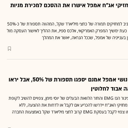
זיקי אג"ח אמפל אישרו את ההסכם למכירת מניות
השלמת העסקה צפויה להניב למחזיקים תמורה של כחצי מיליארד שקל, המהווה תספורת של כ-50%
כעת ימשיך המפרק האמריקאי, אלכס ספיז, את ההליך לאישור העסקה מול
בענייניה של אמפל, שככל הנראה, יאשר את המהלך
חצי הכוס המלאה: נושי אמפל אמנם יספגו תספורת של 50%, אבל יראו
 אבוד לחלוטין
מכירת מניותיה של חברת צינור הגז EMG והחזר הלוואת הבעלים של יוסי מימן, צפויים להשיב לקופת
יון שקל • מחזיקי האג"ח יידרשו להכריע אם לקבל או לדחות את ההצעה, ללא
אפשרות למו"מ • מימן עצמו צפוי לקבל בעסקת EMG קרוב לחצי מיליארד שקל באמצעות החברה