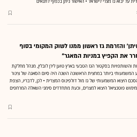
ת על יבוא גז מצרי לישראל • האישור ניתן בכפוף לתנאים
יתן' והזרמת גז ראשון ממנו לשוק המקומי בסוף
ר את הקפיץ במניות המאגר"
והשותפויות בסקטור הגז הטבעי בארץ טוען לירן לובלין, מנהל מחלקת
רוע המשמעותי ביותר במחצית הראשונה השנה היה סיום הסאגה של צינור
להסכם היצוא המשמעותי של גז מול דולפינוס המצרית • לכן, לדבריו, הצפת
מימוש פוטנציאל היצוא למצרים, וכעת מתחדדים סימני השאלה המרחפים