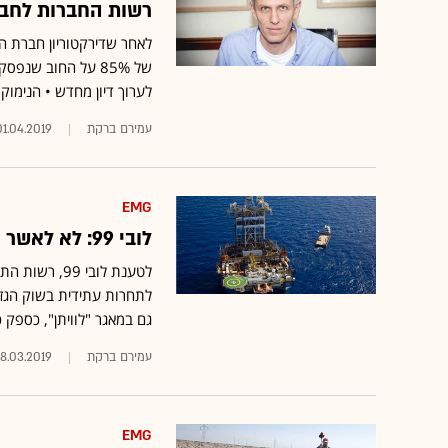
רשות החברות לחבר
לאחר שדירקטוריון חברת 
של 85% על החוב ש
לערוך דיון מחדש • הנימוק:
עמירם ברקת
01.04.2019
EMG
לובי 99: לא לאשר את עסקת EMG, דלק קידוחים ונובל אנרג'י
לטענת לובי 
לתחרות עתידית בשוק הגז 
גם במאגר "לוויתן", כספק 
עמירם ברקת
18.03.2019
EMG