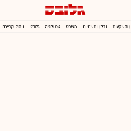
ן והשקעות
נדל''ן ותשתיות
משפט
טכנולוגיה
גלובלי
ניהול וקריירה