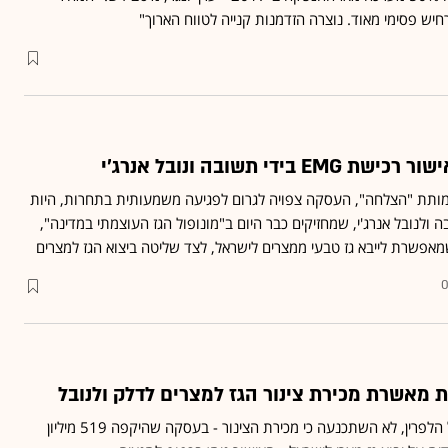
יש פסימי מאוד. נוצרה הזדמנות קנייה לטווח הארוך"
ידי תשובה ונובל אנרג'י
 ארגון "לובי 99" ועמותת "הצלחה", העסקה צפויה לגרום לפגיעה משמעותית בתחרות, היות
ולנובל אנרג'י, שמחזיקים כבר היום ב"מונופול הגז העוצמתי במדינה",
פשרת לייבא גז טבעי ממצרים לישראל, לצד שליטה ביצוא הגז למצרים
0
 מאשרת מכירת צינור הגז למצרים לדלק ולנובל
הממונה על התחרות, מיכל הלפרין, לא השתכנעה כי מכירת הצינור - בעסקה שהיקפה 519 מיליון