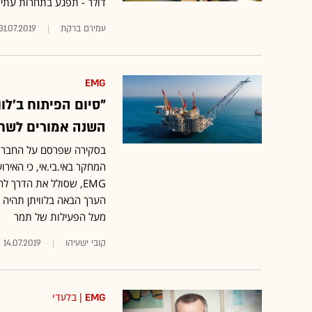
דולר - תפגע בתחרות עתידי
עמירם ברקת
31.07.2019
EMG
"סיום הפיתוח ב'לוו
השנה אמורים לשחר
בסקירה שפרסם על החברות 
המחקר באי.בי.אי, כי האי
EMG, שסולל את הדרך 
הערך הבאה בלוויתן תהיה 
מעל הפעילות של תמר
קובי ישעיהו
14.07.2019
EMG
| בלעדי