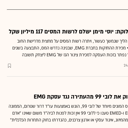
יוסי מימן ישלם לרשות המסים 117 מיליון שקל
 הליך שנמשך כעשור, ויתרה רשות המסים על מחצית מדרישת החוב
שתפח ל-245 מיליון שקל • מכירת ההחזקות בחברת EMG, שבגינה נדרש המס, התבצעה בשנים
24
עתירה נגד עסקת EMG
הערר, שמומן באמצעות גיוס המונים מיוחד של לובי 99, הוגש באמצעות עו"ד דרור שטרום, הממונה
על התחרות לשעבר • EMG ו-EMED טענו כי ללובי 99 אין זכות לפנות לביה"ד משום שאינו "אדם
מהמיזוג, איגוד עסקי או ארגון צרכנים, כהגדרתו בחוק התחרות הכלכלית"