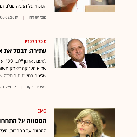
הנוכחי של המניה מגלם תרח
קובי ישעיהו
08.09.2019
מיכל הלפרין
עתירה: לבטל את אישור רכישת EMG ב
לטענת
שהיא מעניקה ליצחק תשובה 
שליטה בתשתית היחידה שמא
עמירם ברקת
8.09.2019
EMG
הממונה על התחרות