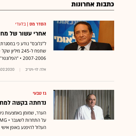
כתבות אחרונות
הסדר מס
| בלעדי
אחרי עשור של מחלוקת: 
ל"גלובס" נודע כי במסגרת
2007-2006 • "הפלונטר" נפתר בזכות העסקה למכירת צינור הגז של EMG ליצחק תשובה
אלה לוי-וינריב
.02.2020
גז טבעי
נדחתה בקשה למחוק את לובי 99 מה
העלול להיפגע באופן אישי 