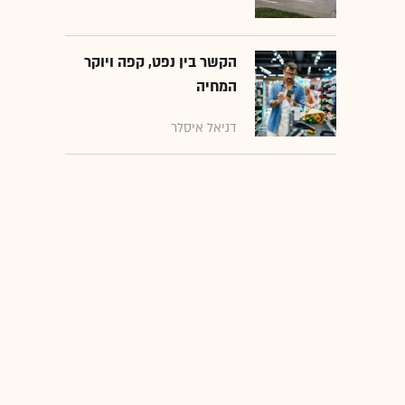
הקשר בין נפט, קפה ויוקר
המחיה
דניאל איסלר