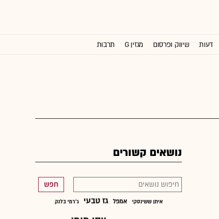
דעות
שיווק ופרסום
מגזין G
תרבות
וול סטריט ג'ורנל
נושאים קשורים
חפש
גז טבעי
אמפל
איתן ששינסקי
ג'רמי בלנק