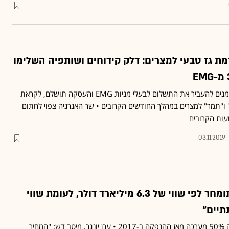
ת גז טבעי למצרים: דלק קידוחים ושותפיה השלימו
בימים הקרובים צפויים הנאמנים להעביר את התשלום לבעלי מניות EMG והעסקה תושלם, לקראת
" ו"תמר" למצרים במהלך החודשים הקרובים • שר האנרגיה צפוי לחתום
עות הקרובים
03.11.2019
"מאגר הגז תמר מתומחר לפי שווי של 6.3 מיליארד דולר, לעומת שווי
תיים"
מניית תמר פטרוליום איבדה 50% מערכה מאז ההנפקה ב-2017 • ערן יונגר, מיטב דש: "המחיר