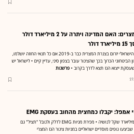
עסקת ייצוא הגז למצרים: האם המדינה ויתרה על 2 מיליארד דולר
ולר
החדשות הטובות הן שהגז הישראלי יזרום בצנרת המצרית כבר ב-2019 אם כל תנאי החוזה יושלמו,
ביטחוני הכרוך בכך שהצינור עובר בצפון סיני, עדיין קיים • לישראל יש
שעסקת ייצוא הגז תצא לדרך בקרוב •
פרשנות
27
 אמפל: יקבלו כמחצית מהחוב בעסקת EMG
אמפל קרסה עם חוב של כמיליארד שקל לנושיה • מכירת מניות EMG לדלק ולנובל "תציל" גם
צעו גופים מוסדיים ישראליים במניות צינור הגז המצרי