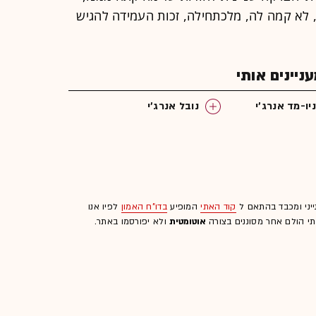
וראת סעיף 22(ג) לחוק, לא קמה לה, מלכתחילה, זכות העמידה להגיש
יינים אותי
ניו-מד אנרג'י
נובל אנרג'י
ייני ומכבד בהתאם ל
קוד האתי
המופיע
בדו"ח האמון
לפיו אנו
לתי הולם אחר מסוננים בצורה
אוטומטית
ולא יפורסמו באתר.