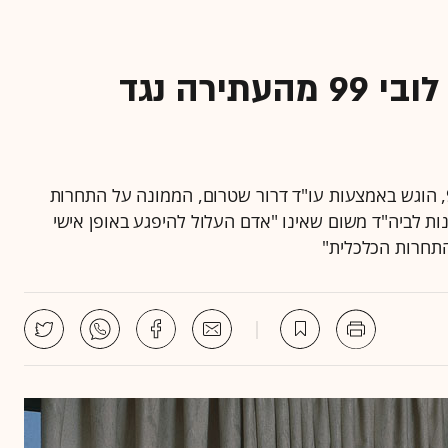
נדחתה בקשה למחוק את לובי 99 מהעתירה נגד
הערר, שמומן באמצעות גיוס המונים מיוחד של לובי 99, הוגש באמצעות עו"ד דרור שטרום, הממונה על התחרות
E טענו כי ללובי 99 אין זכות לפנות לביה"ד משום שאינו "אדם העלול להיפגע באופן אישי
 התחרות הכלכלית"