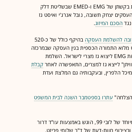
בית המשפט המחוזי בירושלים דחה את בקשתן של EMG ו-EMED שבשליטת דלק
סקים יצחק תשובה, נובל אנרג'י ואיסט גז
הסכם המיזוג
.
קרובה להשלמת העסקה
בהיקף כולל של כ-520
ט מלוא התמורה הכספית בגין העסקה שבמרכזה
רכישת צינור הגז הישן ששימש בזמנו את EMG ליצוא גז מצרי לישראל. השלמת
יתן" לייצא גז למצרים, התאפשרה לאחר
קבלת
יכל הלפרין, ובעקבותיה גם המלצת ועדת
עתרו בספטמבר השנה לבית המשפט
הערר, שמומן באמצעות גיוס המונים מיוחד של לובי 99, הוגש באמצעות עו"ד דרור
צירוף חוות-דעת של ד"ר שלומי פריזט,