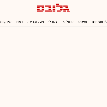
''ן ותשתיות
משפט
טכנולוגיה
גלובלי
ניהול וקריירה
דעות
שיווק ופ