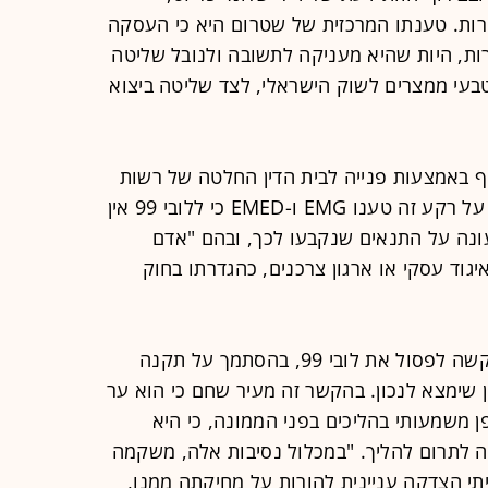
ות. טענתו המרכזית של שטרום היא כי העסקה
ות, היות שהיא מעניקה לתשובה ולנובל שליטה
בעי ממצרים לשוק הישראלי, לצד שליטה ביצוא
ף באמצעות פנייה לבית הדין החלטה של רשות
התחרות לאשר עסקת מיזוג למונופול. על רקע זה טענו EMG ו-EMED כי ללובי 99 אין
עונה על התנאים שנקבעו לכך, ובהם "אדם
איגוד עסקי או ארגון צרכנים, כהגדרתו בחוק
ואולם השופט עודד שחם דחה את הבקשה לפסול את לובי 99, בהסתמך על תקנה
 שימצא לנכון. בהקשר זה מעיר שחם כי הוא ער
ורבת באופן משמעותי בהליכים בפני הממונה, כי היא
דה לתרום להליך. "במכלול נסיבות אלה, משקמה
99 להליך, לא ראיתי הצדקה עניינית להורות על מחיקתה ממנו,