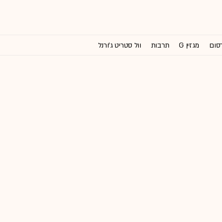
רסום
מגזין G
תרבות
וול סטריט ג'ורנל