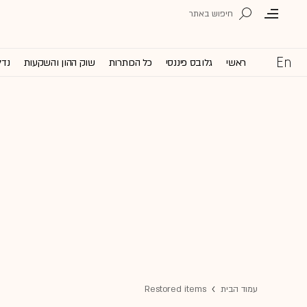
ראשי
גלובס פיננסי
כל הכותרות
שוק ההון והשקעות
נדל
עמוד הבית
Restored items