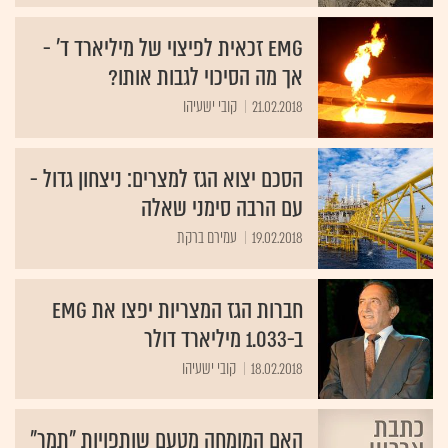
EMG זכאית לפיצוי של מיליארד ד' -
אך מה הסיכוי לגבות אותו?
21.02.2018
קובי ישעיהו
הסכם יצוא הגז למצרים: ניצחון גדול -
עם הרבה סימני שאלה
19.02.2018
עמירם ברקת
חברות הגז המצריות יפצו את EMG
ב-1.033 מיליארד דולר
18.02.2018
קובי ישעיהו
האם המומחה מטעם שותפויות "תמר"