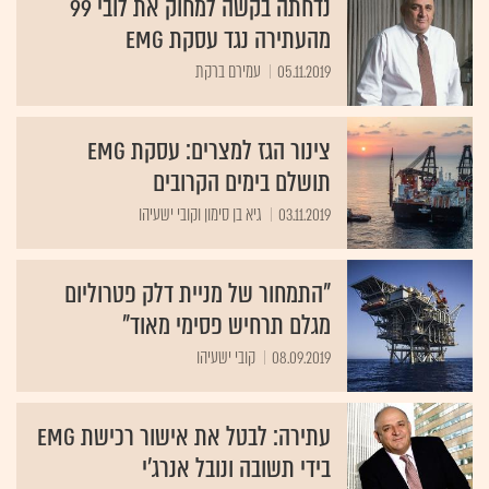
נדחתה בקשה למחוק את לובי 99
מהעתירה נגד עסקת EMG
05.11.2019
עמירם ברקת
צינור הגז למצרים: עסקת EMG
תושלם בימים הקרובים
03.11.2019
גיא בן סימון וקובי ישעיהו
"התמחור של מניית דלק פטרוליום
מגלם תרחיש פסימי מאוד"
08.09.2019
קובי ישעיהו
עתירה: לבטל את אישור רכישת EMG
בידי תשובה ונובל אנרג'י