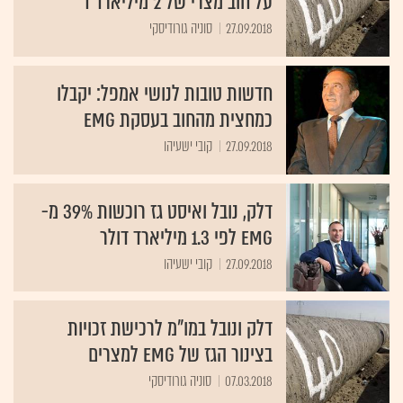
על חוב מצרי של 2 מיליארד ד'
27.09.2018
סוניה גורודיסקי
חדשות טובות לנושי אמפל: יקבלו
כמחצית מהחוב בעסקת EMG
27.09.2018
קובי ישעיהו
דלק, נובל ואיסט גז רוכשות 39% מ-
EMG לפי 1.3 מיליארד דולר
27.09.2018
קובי ישעיהו
דלק ונובל במו"מ לרכישת זכויות
בצינור הגז של EMG למצרים
07.03.2018
סוניה גורודיסקי