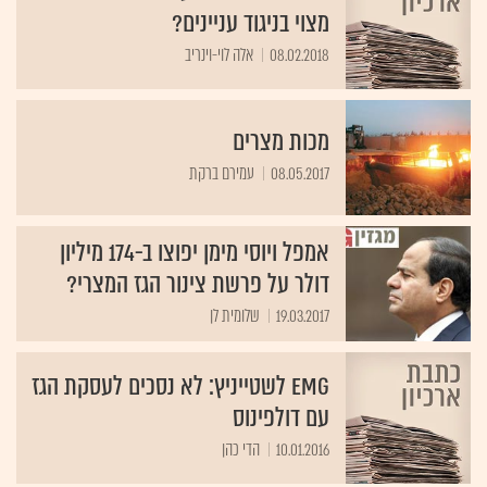
מצוי בניגוד עניינים?
08.02.2018
אלה לוי-וינריב
מכות מצרים
08.05.2017
עמירם ברקת
אמפל ויוסי מימן יפוצו ב-174 מיליון
דולר על פרשת צינור הגז המצרי?
19.03.2017
שלומית לן
EMG לשטייניץ: לא נסכים לעסקת הגז
עם דולפינוס
10.01.2016
הדי כהן