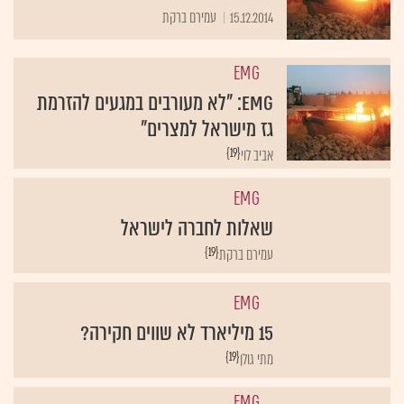
15.12.2014
עמירם ברקת
EMG
EMG: "לא מעורבים במגעים להזרמת
גז מישראל למצרים"
{19}
אביב לוי
EMG
שאלות לחברה לישראל
{19}
עמירם ברקת
EMG
15 מיליארד לא שווים חקירה?
{19}
מתי גולן
EMG