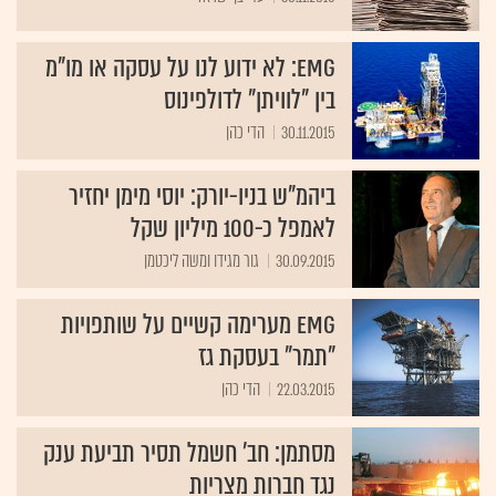
EMG: לא ידוע לנו על עסקה או מו"מ
בין "לוויתן" לדולפינוס
30.11.2015
הדי כהן
ביהמ"ש בניו-יורק: יוסי מימן יחזיר
לאמפל כ-100 מיליון שקל
30.09.2015
גור מגידו ומשה ליכטמן
EMG מערימה קשיים על שותפויות
"תמר" בעסקת גז
22.03.2015
הדי כהן
מסתמן: חב' חשמל תסיר תביעת ענק
נגד חברות מצריות