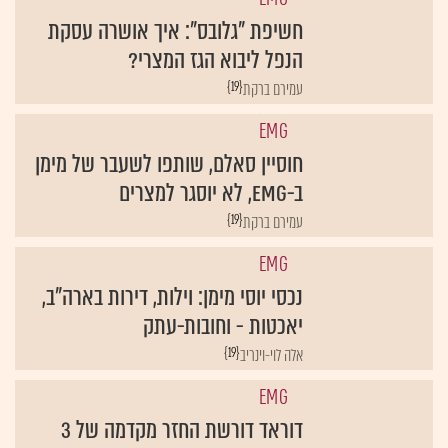
חשיפת "גלובס": איך אושרה עסקת
הנפל ליבוא הגז המצרי?
{19}
עמירם ברקת
EMG
חוסיין סאלם, שותפו לשעבר של מימן
ב-EMG, לא יוסגר למצרים
{19}
עמירם ברקת
EMG
נכסי יוסי מימן: וילות, דירות בארה"ב,
יאכטות - וחובות-עתק
{19}
אלה לוי-וינריב
EMG
דוראד דורשת החזר מקדמה של 3