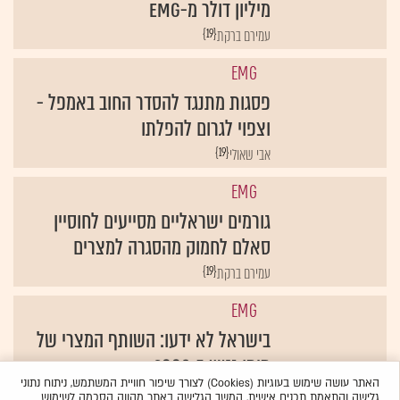
מיליון דולר מ-EMG
{19}
עמירם ברקת
EMG
פסגות מתנגד להסדר החוב באמפל -
וצפוי לגרום להפלתו
{19}
אבי שאולי
EMG
גורמים ישראליים מסייעים לחוסיין
סאלם לחמוק מהסגרה למצרים
{19}
עמירם ברקת
EMG
בישראל לא ידעו: השותף המצרי של
מימן נטש ב-2008
האתר עושה שימוש בעוגיות (Cookies) לצורך שיפור חוויית המשתמש, ניתוח נתוני
{19}
עמירם ברקת
גלישה והתאמת תכנים אישית. המשך הגלישה באתר מהווה הסכמה לשימוש