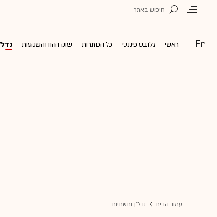
ראשי
גלובס פיננסי
כל הכותרות
שוק ההון והשקעות
נדל'
עמוד הבית
נדל"ן ותשתיות