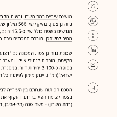
מועצת
עיריית רמת השרון
ו
רשות מקרק
מגרשים בשטח כולל של כ-15.5 דונם, שעליהם יוקמו 482 יחידות דיור במסגרת מבצעי
מחיר למשתכן
. חוברת המכרזים טרם פ
שכונת נווה גן צפון, המכונה גם "רצ
הקיימת, מזרחית לנתיבי איילון ומערבי
בסופה כ-3,100 יחידות דיו
ישראל (רמ"י), יינתן מימון לפיתוח כל
הסכם הפיתוח שנחתם בין העירייה לבין 
בצפון לצומת הפיל בדרום, ויעקוף את 
(רמת השרון) - משה סנה (תל-אביב), ד