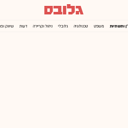
'ן ותשתיות
משפט
טכנולוגיה
גלובלי
ניהול וקריירה
דעות
שיווק ופ