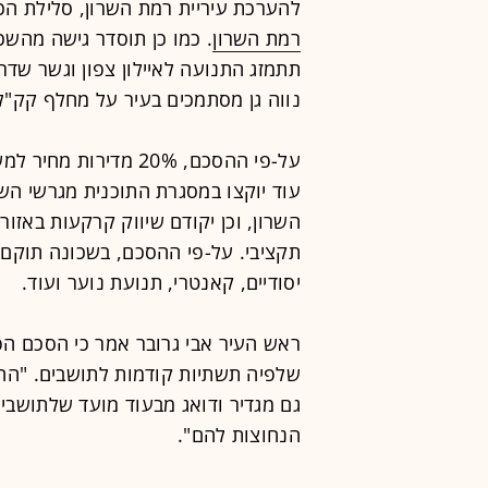
להערכת עיריית רמת השרון, סלילת ה
רמת השרון
. כמו כן תוסדר גישה מהשכ
תתמזג התנועה לאיילון צפון וגשר שדרכ
נווה גן מסתמכים בעיר על מחלף קק"ל,
על-פי ההסכם, 20% מדי
עוד יוקצו במסגרת התוכנית מגרשי ה
השרון, וכן יקודם שיווק קרקעות באזור
תקציבי. על-פי ההסכם, בשכונה תוקם ק
יסודיים, קאנטרי, תנועת נוער ועוד.
ראש העיר אבי גרובר אמר כי הסכם ה
שלפיה תשתיות קודמות לתושבים. "ה
גם מגדיר ודואג מבעוד מועד שלתושבי
הנחוצות להם".