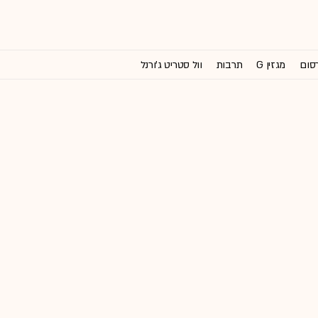
רסום
מגזין G
תרבות
וול סטריט ג'ורנל