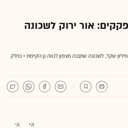
קף פקקים: אור ירוק לשכונה
ועצת העיר ורמ"י חתמו על הסכם פיתוח בהיקף 566 מיליון שקל, לשכונה שתבנה מצפון לנווה גן הקיימת • כחלק