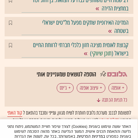
21 שנות חיים משותפים גברו על הצוואה: בן הזוג זכה
במחצית הדירה
המדינה האירופית שתקים מפעל מל"טים ישראלי
בשטחה
קבוצת לאומית מציגה חזון כלכלי חברתי לרווחת החיים
בישראל (
תוכן שיווקי
)
הוספה לנושאים שמעניינים אותי
אופנה
עיצוב אופנה
ג'ינס
כל תגיות הכתבה
לתשומת לבכם: מערכת גלובס חותרת לשיח מגוון, ענייני ומכבד בהתאם ל
קוד האתי
המופיע
בדו"ח האמון
לפיו אנו פועלים. ביטויי אלימות, גזענות, הסתה או כל שיח
בלתי הולם אחר מסוננים בצורה
אוטומטית
ולא יפורסמו באתר.
האתר עושה שימוש בעוגיות (Cookies) לצורך שיפור חוויית המשתמש, ניתוח נתוני
גלישה והתאמת תכנים אישית. המשך הגלישה באתר מהווה הסכמה לשימוש
בעוגיות כמפורט
במדיניות הפרטיות
. באפשרותך, בכל עת, לשנות את הגדרות